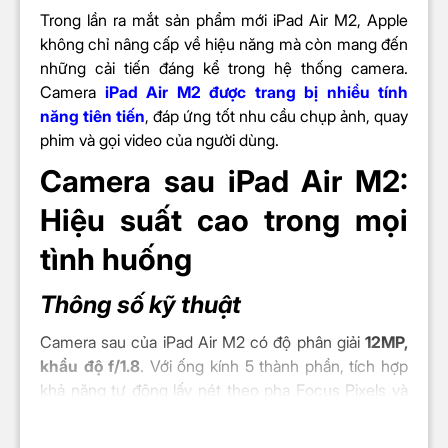
Trong lần ra mắt sản phẩm mới iPad Air M2
, Apple
không chỉ nâng cấp về hiệu năng
mà còn mang đến
CHIP
những cải tiến đáng kể trong hệ thống camera.
Camera
iPad Air M2 được trang bị nhiều tính
Chip
Apple M2
năng tiên tiến
, đáp ứng tốt nhu cầu chụp ảnh, quay
phim và gọi video của người dùng.
Chip xử lý
4 lõi hiệu năng
Camera sau iPad Air M2:
(CPU)
4 lõi tiết kiệm điện
Hiệu suất cao trong mọi
Chip đồ họa
tình huống
10 lõi
(GPU)
Thông số kỹ thuật
Neural Engine
16 lõi
Camera sau của iPad Air M2 có độ phân giải
12MP,
khẩu độ f/1.8
. Với ống kính 5 thành phần, tích hợp
khả năng tự động lấy nét theo pha Focus Pixels và
H.264 và HEVC được tăng tốc
chụp hình dải màu rộng giúp cải thiện chất lượng
phần cứng
Media Engine
ảnh. Dù chụp trong điều kiện ánh sáng yếu thì chất
Bộ giải mã video