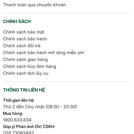
Thanh toán qua chuyển khoản
năng với hệ thống camera tiên tiến, iPad Air M2
chắc chắn sẽ là lựa chọn tuyệt vời.
Cổng sạc
USB-C (1 mét)
CHÍNH SÁCH
> Xem thêm:
iPad Air M2 2024 Nâng cấp gì?
Màu gì? Giá bao nhiêu?
Chính sách bảo mật
TÍNH NĂNG
Chính sách bảo hành
Chính sách đổi trả
Kháng nước,
Chính sách bảo hành mở rộng miễn phí
Không
bụi
Chính sách giao hàng
Chính sách hủy đơn hàng
Chính sách tích lũy xu
Touch ID
THÔNG TIN LIÊN HỆ
Con quay hồi chuyển
3 trục
Cảm biến
Gia tốc kế
Thời gian liên hệ:
Thứ 2 đến Chủ nhật (08:00 - 20:30)
Áp kế
Mua hàng:
Cảm biến ánh sáng
môi trường
1900.633.634
Góp ý/ Phản ánh DV/ CSKH:
028.73083483