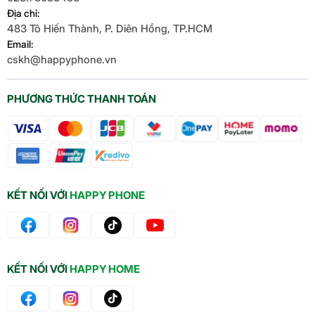
Địa chỉ:
483 Tô Hiến Thành, P. Diên Hồng, TP.HCM
Mở khóa iPad
Email:
Bảo mật dữ liệu cá nhân trong
cskh@happyphone.vn
Touch ID
các ứng dụng
Mua hàng từ iTunes Store và App
PHƯƠNG THỨC THANH TOÁN
Store
KẾT NỐI VỚI
HAPPY PHONE
KẾT NỐI VỚI
HAPPY HOME