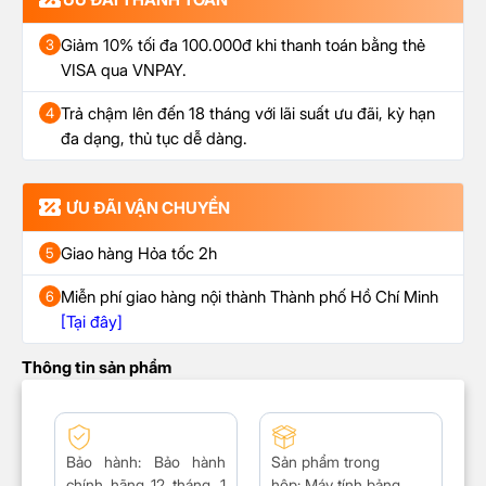
Giảm 10% tối đa 100.000đ khi thanh toán bằng thẻ
3
VISA qua VNPAY.
Trả chậm lên đến 18 tháng với lãi suất ưu đãi, kỳ hạn
4
đa dạng, thủ tục dễ dàng.
ƯU ĐÃI VẬN CHUYỂN
Giao hàng Hỏa tốc 2h
5
Miễn phí giao hàng nội thành Thành phố Hồ Chí Minh
6
[Tại đây]
Thông tin sản phẩm
Bảo hành
: Bảo hành
Sản phẩm trong
chính hãng 12 tháng, 1
hộp:
Máy tính bảng