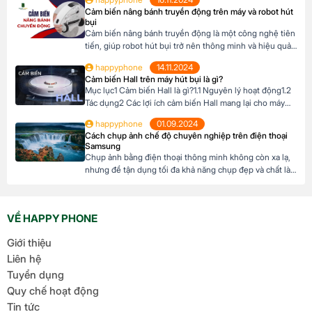
đẹp chính là trợ thủ đắc lực. Với vài thao tác đơn giản,
Cảm biến nâng bánh truyền động trên máy và robot hút
bạn sẽ sở hữu những bức ảnh […]
bụi
Cảm biến nâng bánh truyền động là một công nghệ tiên
tiến, giúp robot hút bụi trở nên thông minh và hiệu quả
hơn. Nhờ có cảm biến này, robot có thể tự động điều
happyphone
14.11.2024
chỉnh độ cao của bánh xe để thích ứng với mọi địa hình
Cảm biến Hall trên máy hút bụi là gì?
trong ngôi nhài. Mục lục1 Cảm biến […]
Mục lục1 Cảm biến Hall là gì?1.1 Nguyên lý hoạt động1.2
Tác dụng2 Các lợi ích cảm biến Hall mang lại cho máy
hút bụi Cảm biến Hall là gì? Cảm biến Hall là một thiết bị
happyphone
01.09.2024
điện tử sử dụng hiệu ứng Hall để đo cường độ và hướng
Cách chụp ảnh chế độ chuyên nghiệp trên điện thoại
của từ trường. Khi một […]
Samsung
Chụp ảnh bằng điện thoại thông minh không còn xa lạ,
nhưng để tận dụng tối đa khả năng chụp đẹp và chất là
một chuyện khó, việc sử dụng chế độ chuyên nghiệp
(Pro Mode) trên điện thoại Samsung là một kỹ năng cần
thiết. Bài viết sau đây sẽ hướng dẫn bạn cách […]
VỀ HAPPY PHONE
Giới thiệu
Liên hệ
Tuyển dụng
Quy chế hoạt động
Tin tức