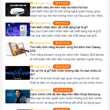
happyphone
14.11.2024
Cảm biến siêu âm trên máy và robot hút bụi
Cảm biến siêu âm là một công nghệ quan trọng, giúp
robot hút bụi trở nên thông minh và hiệu quả hơn. Nhờ
có cảm biến siêu âm, robot có thể tự động làm sạch nhà
happyphone
14.11.2024
cửa mà không cần sự can thiệp của con người. Khi chọn
Cảm biến nhận diện vật chất dạng hạt là gì?
mua robot hút bụi, hãy ưu tiên […]
Mục lục1 Cảm biến nhận diện vật chất dạng hạt là gì?2
Các loại cảm biến nhận diện vật chất dạng hạt phổ
biến3 Ứng dụng trong đời sống4 Lợi ích khi sử dụng
happyphone
18.09.2024
Cảm biến nhận diện vật chất dạng hạt là gì? Cảm biến
Tìm hiểu tính năng khoanh vùng tìm kiếm trên Galaxy
nhận diện vật chất dạng hạt là một thiết […]
S24
Tính năng khoanh vùng tìm kiếm trên Galaxy S24 Series
là một bước tiến độc đáo trong trải nghiệm người dùng,
giúp bạn nhanh chóng tìm kiếm thông tin trực tiếp từ
happyphone
10.10.2024
hình ảnh hoặc văn bản mà không cần chuyển đổi ứng
Tần số Hz là gì? Nồi chiên không dầu Hz bao nhiêu là
dụng. Mục lục1 Tính năng khoanh vùng tìm kiếm là gì?2
đủ?
Lợi […]
Tần số Hz là một thuật ngữ quan trọng khi nói về các
thiết bị điện tử và gia dụng, bao gồm cả nồi chiên không
dầu. Hiểu rõ về Hz sẽ giúp bạn lựa chọn thiết bị phù
happyphone
06.09.2024
hợp, đảm bảo an toàn và hiệu quả khi sử dụng. Vậy, Hz là
Cách chỉnh chế độ làm đẹp trên điện thoại Samsung
gì và […]
Nếu bạn là một người luôn muốn những bức ảnh selfie
luôn tự tin và rạng rỡ mà không cần phải sử dụng qua
App, với điện thoại Samsung có tính năng chế độ làm
happyphone
16.11.2024