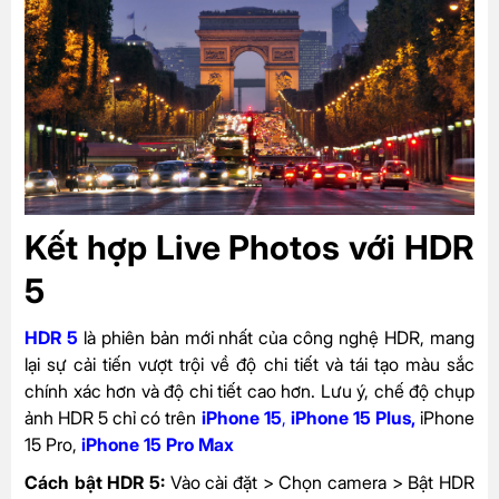
Kết hợp
Live Photos với HDR
5
HDR 5
là phiên bản mới nhất của công nghệ HDR, mang
lại sự cải tiến vượt trội về độ chi tiết và tái tạo màu sắc
chính xác hơn và độ chi tiết cao hơn. Lưu ý, chế độ chụp
ảnh HDR 5 chỉ có trên
iPhone 15
,
iPhone 15 Plus
,
iPhone
15 Pro,
iPhone 15 Pro Max
Cách bật HDR 5:
Vào cài đặt > Chọn camera > Bật HDR