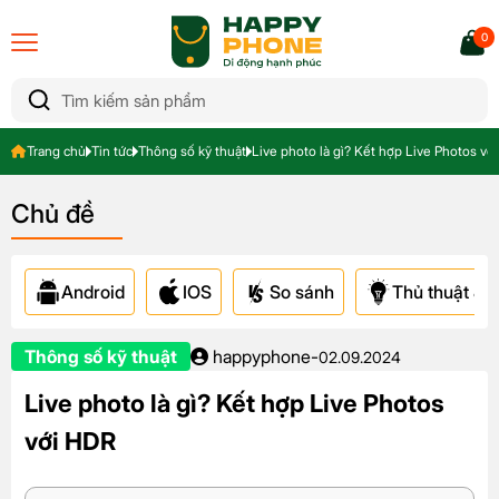
0
Trang chủ
Tin tức
Thông số kỹ thuật
Live photo là gì? Kết hợp Live Photos vớ
Chủ đề
Android
IOS
So sánh
Thủ thuật & A
Thông số kỹ thuật
happyphone
-
02.09.2024
Live photo là gì? Kết hợp Live Photos
với HDR