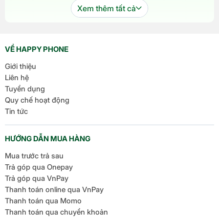
khi bản cập nhật chính
Xem thêm tất cả
thức đến tay người dùng.
Phiên bản này mang đến
một số cải tiến thú vị, tập
VỀ HAPPY PHONE
trung vào việc nâng cao
Giới thiệu
trải nghiệm người dùng
Liên hệ
[…]
Tuyển dụng
Quy chế hoạt động
Tin tức
HƯỚNG DẪN MUA HÀNG
Mua trước trả sau
Trả góp qua Onepay
Trả góp qua VnPay
Thanh toán online qua VnPay
Thanh toán qua Momo
Thanh toán qua chuyển khoản