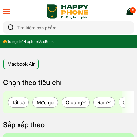
0
Trang chủ
Laptop
MacBook
Macbook Air
Chọn theo tiêu chí
Tất cả
Mức giá
Ổ cứng
Ram
CPU
Sắp xếp theo