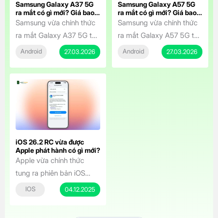
Samsung Galaxy A37 5G
Samsung Galaxy A57 5G
ra mắt có gì mới? Giá bao
ra mắt có gì mới? Giá bao
nhiêu?
nhiêu?
Samsung vừa chính thức
Samsung vừa chính thức
ra mắt Galaxy A37 5G tại
ra mắt Galaxy A57 5G tại
Việt Nam, mang đến
Việt Nam vào ngày
Android
Android
27.03.2026
27.03.2026
dòng Galaxy A series trải
25/3/2026, mang đến
nghiệm chuyên nghiệp
một chiếc điện thoại tầm
hơn với mức giá cực kỳ
trung sở hữu thiết kế cao
hấp dẫn. Smartphone tầm
cấp, hiệu năng mạnh mẽ
trung sở hữu màn hình
và loạt tính năng AI thông
đẹp, camera AI thông
minh. Với mức giá khởi
minh, pin bền bỉ và cam
điểm chỉ từ 12.490.000
iOS 26.2 RC vừa được
kết cập nhật dài hạn,
đồng, mẫu máy này hứa
Apple phát hành có gì mới?
Apple vừa chính thức
Galaxy A37 5G […]
hẹn sẽ […]
tung ra phiên bản iOS
26.2 RC vào rạng sáng
IOS
04.12.2025
ngày 4 tháng 12, đánh
dấu bước cuối cùng trước