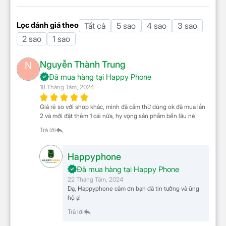
Lọc đánh giá theo
Tất cả
5 sao
4 sao
3 sao
2 sao
1 sao
Nguyễn Thành Trung
N
Đã mua hàng tại Happy Phone
18 Tháng Tám, 2024
Giá rẻ so với shop khác, mình đã cắm thử dùng ok đã mua lần
2 và mới đặt thêm 1 cái nữa, hy vọng sản phẩm bền lâu nè
Trả lời
Lọc cơ học như một chiếc lưới bảo vệ, không chỉ
chặn mọi bức xạ hại mà còn tạo ra một không gian
trong lành. Những tia sáng của công nghệ này làm
Happyphone
cho không khí trở nên thuần khiết, nơi mà sức sống
Đã mua hàng tại Happy Phone
và an lành gặp nhau.
22 Tháng Tám, 2024
Dạ, Happyphone cảm ơn bạn đã tin tưởng và ủng
Cách sử dụng máy lọc
hộ ạ!
Trả lời
không khí Xiaomi 4
Pro