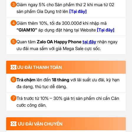
Giảm ngay 5% cho Sản phẩm thứ 2 khi mua từ 02
3
sản phẩm Gia Dụng trở lên
[Tại đây]
Giảm thêm 10%, tối đa 300.000đ khi nhập mã
4
“GIAM10”
áp dụng đặt hàng tại Website
[Tại đây]
Quan tâm
Zalo OA Happy Phone
tại đây
nhận ngay
5
ưu đãi mua sắm với giá Mega Sale cực sốc.
ƯU ĐÃI THANH TOÁN
Trả chậm
lên đến
18 tháng
với lãi suất ưu đãi, kỳ hạn
6
đa dạng, thủ tục dễ dàng.
Trả trước từ 10% – 30% giá trị sản phẩm chỉ cần Căn
7
cước công dân.
ƯU ĐÃI VẬN CHUYỂN