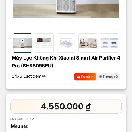
Máy Lọc Không Khí Xiaomi Smart Air Purifier 4
Pro (BHR5056EU)
5475 Lượt xem
So sánh
Thông số
4.550.000
₫
SKU:
4080101002
Màu sắc