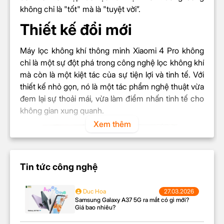
không chỉ là "tốt" mà là "tuyệt vời”.
KÍCH THƯỚC VÀ TRỌNG LƯỢNG
Thiết kế đổi mới
Kích thước
680 x 275 x 275 mm
Trọng lượng
6,8 kg
Máy lọc không khí thông minh Xiaomi 4 Pro không
chỉ là một sự đột phá trong công nghệ lọc không khí
SẢN PHẨM TRONG HỘP
mà còn là một kiệt tác của sự tiện lợi và tinh tế. Với
Máy Lọc Không Khí Xiaomi Smart Air Purifier 4 EU
thiết kế nhỏ gọn, nó là một tác phẩm nghệ thuật vừa
(BHR5096GL)
đem lại sự thoải mái, vừa làm điểm nhấn tinh tế cho
Bộ lọc
không gian xung quanh.
Xem thêm
Bộ chuyển đổi nguồn
Sách hướng dẫn sử dụng
Tin tức công nghệ
Duc Hoa
27.03.2026
Samsung Galaxy A37 5G ra mắt có gì mới?
Giá bao nhiêu?