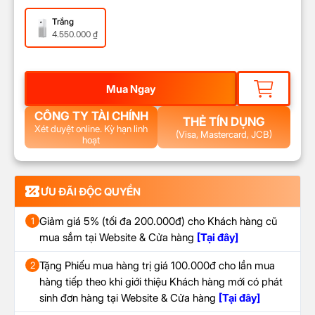
Trắng
4.550.000
₫
Mua Ngay
CÔNG TY TÀI CHÍNH
THẺ TÍN DỤNG
Xét duyệt online. Kỳ hạn linh
(Visa, Mastercard, JCB)
hoạt
ƯU ĐÃI ĐỘC QUYỀN
Giảm giá 5% (tối đa 200.000đ) cho Khách hàng cũ
1
mua sắm tại Website & Cửa hàng
[Tại đây]
Tặng Phiếu mua hàng trị giá 100.000đ cho lần mua
2
hàng tiếp theo khi giới thiệu Khách hàng mới có phát
sinh đơn hàng tại Website & Cửa hàng
[Tại đây]