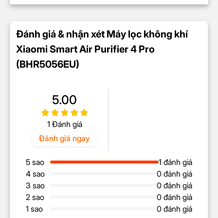
Đánh giá & nhận xét Máy lọc không khí
Xiaomi Smart Air Purifier 4 Pro
(BHR5056EU)
5.00
1 Đánh giá
Như một phép màu vô hình, công nghệ lọc tĩnh điện
Đánh giá ngay
trong máy không khí Xiaomi tận dụng sức mạnh của
điện tích. Giống như nam châm lôi kéo kim tựa vào
5 sao
1 đánh giá
miền "ánh sáng" của không khí, thu hút mọi hạt nhỏ
4 sao
0 đánh giá
như một cơn gió nhẹ của phép màu. Bạn sẽ cảm
3 sao
0 đánh giá
nhận được sự trong lành ngay trong không gian
2 sao
0 đánh giá
xung quanh, nơi mà không khí trở nên thuần khiết và
1 sao
0 đánh giá
tinh tế.