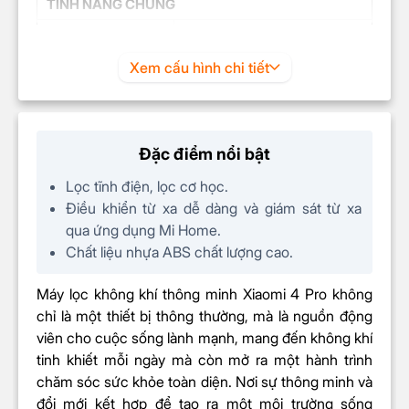
TÍNH NĂNG CHUNG
Độ ồn
≤65dB（A)
Diện tích lọc hiệu
Xem cấu hình chi tiết
35-60㎡
quả
CADR
500 m³/giờ
Hiệu quả lọc sạch
Đặc điểm nổi bật
Cao
hạt bụi
Lọc tĩnh điện, lọc cơ học.
FCADR
150m³/h
Điều khiển từ xa dễ dàng và giám sát từ xa
qua ứng dụng Mi Home.
Bộ lọc hiệu suất cao
Chất liệu nhựa ABS chất lượng cao.
Màng lọc HEPA
Bộ lọc bụi cho máy
Màng lọc than hoạt tính
Máy lọc không khí thông minh Xiaomi 4 Pro không
Màng lọc thô
chỉ là một thiết bị thông thường, mà là nguồn động
Điều khiển từ xa ứng dụng
Bảng điều khiển
viên cho cuộc sống lành mạnh, mang đến không khí
Mi home
tinh khiết mỗi ngày mà còn mở ra một hành trình
Cảm biến laser
có độ chính
chăm sóc sức khỏe toàn diện. Nơi sự thông minh và
Cảm biến
xác cao
đổi mới kết hợp để tạo ra một môi trường sống