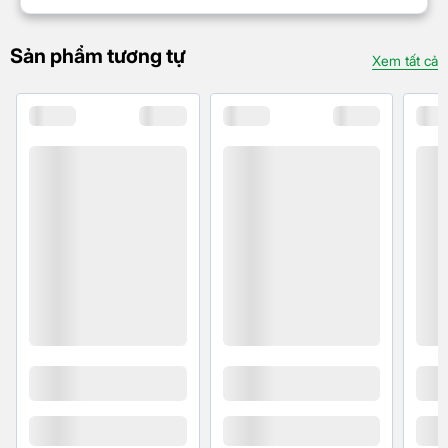
Máy lọc không khí thông minh Xiaomi 4 Pro còn
Sản phẩm tương tự
được tích hợp công nghệ kết nối thông minh bằng
Xem tất cả
việc điều khiển từ xa và giám sát từ xa qua ứng
dụng Mi Home. Bạn có thể điều chỉnh chế độ hoạt
động, kiểm soát chất lượng không khí và nhận thông
báo tức thì về mức độ ô nhiễm. Điều này giúp bạn
duy trì một môi trường sống tối ưu và tận hưởng
không gian trong lành mọi lúc, mọi nơi.