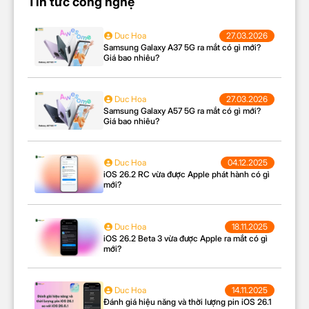
Tin tức công nghệ
Duc Hoa
27.03.2026
Tefal Speedy Cook CY222D68 với công suất 900W
Samsung Galaxy A37 5G ra mắt có gì mới?
Giá bao nhiêu?
và áp suất lên đến 70kPa nấu chín thực phẩm nhanh
gấp 3 lần so với nồi thường, giảm thời gian nấu đến
50%. Công nghệ áp suất giữ đến 80% dưỡng chất,
Duc Hoa
27.03.2026
Samsung Galaxy A57 5G ra mắt có gì mới?
đảm bảo món ăn chín mềm, đậm vị, phù hợp cho
Giá bao nhiêu?
các món hầm xương, nấu cháo, súp hay cơm dẻo.
Tính năng này mang lại hiệu quả
nấu ăn nhanh
, tiết
kiệm thời gian cho người bận rộn.
Duc Hoa
04.12.2025
iOS 26.2 RC vừa được Apple phát hành có gì
Dung tích 5L và lòng nồi
mới?
chống dính cao cấp
Duc Hoa
18.11.2025
iOS 26.2 Beta 3 vừa được Apple ra mắt có gì
mới?
Duc Hoa
14.11.2025
Đánh giá hiệu năng và thời lượng pin iOS 26.1