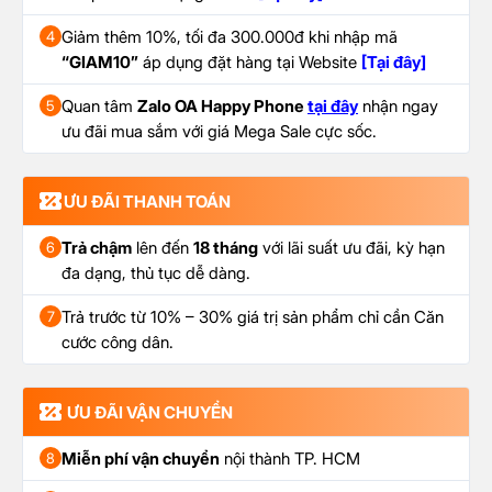
Giảm thêm 10%, tối đa 300.000đ khi nhập mã
4
“GIAM10”
áp dụng đặt hàng tại Website
[Tại đây]
Quan tâm
Zalo OA Happy Phone
tại đây
nhận ngay
5
ưu đãi mua sắm với giá Mega Sale cực sốc.
ƯU ĐÃI THANH TOÁN
Trả chậm
lên đến
18 tháng
với lãi suất ưu đãi, kỳ hạn
6
đa dạng, thủ tục dễ dàng.
Trả trước từ 10% – 30% giá trị sản phẩm chỉ cần Căn
7
cước công dân.
ƯU ĐÃI VẬN CHUYỂN
Miễn phí vận chuyển
nội thành TP. HCM
8