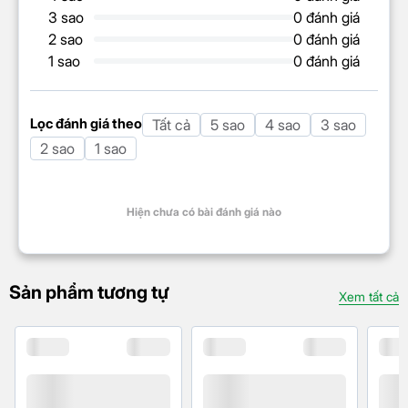
3 sao
0 đánh giá
2 sao
0 đánh giá
1 sao
0 đánh giá
Lọc đánh giá theo
Tất cả
5 sao
4 sao
3 sao
2 sao
1 sao
Tefal CY222D68 tích hợp 10 chương trình nấu tự
động, đáp ứng mọi nhu cầu:
Hiện chưa có bài đánh giá nào
Cơ bản
: Nấu cơm, cháo, súp, giữ ấm, hâm
nóng.
Sản phẩm tương tự
Xem tất cả
Chuyên sâu
: Hầm, hấp, xào, nấu đậu, làm sữa
chua.
Đặc biệt
: Nấu theo sở thích (tùy chỉnh thời
gian, nhiệt độ), làm bánh.
Tính năng hẹn giờ linh hoạt và giữ ấm tự động