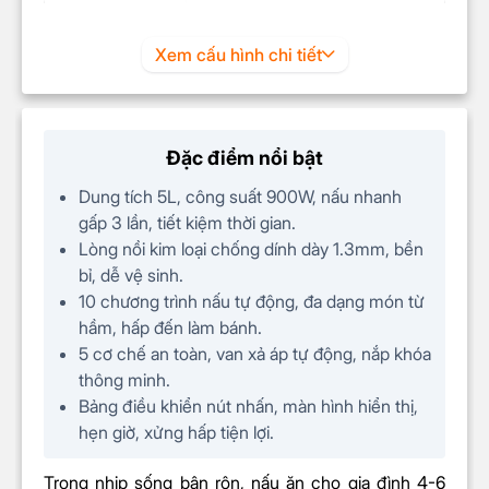
SẢN PHẨM TRONG HỘP
Xem cấu hình chi tiết
Nồi áp suất điện đa năng Tefal Speedy Cook
(CY222D68)
Cốc đong
Đặc điểm nổi bật
Muỗng canh
Dung tích 5L, công suất 900W, nấu nhanh
Xửng hấp
gấp 3 lần, tiết kiệm thời gian.
Dây nguồn
Lòng nồi kim loại chống dính dày 1.3mm, bền
bỉ, dễ vệ sinh.
Sách hướng dẫn
10 chương trình nấu tự động, đa dạng món từ
hầm, hấp đến làm bánh.
5 cơ chế an toàn, van xả áp tự động, nắp khóa
thông minh.
Bảng điều khiển nút nhấn, màn hình hiển thị,
hẹn giờ, xửng hấp tiện lợi.
Trong nhịp sống bận rộn, nấu ăn cho gia đình 4-6