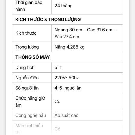
Thời gian bảo
24 tháng
hành
KÍCH THƯỚC & TRỌNG LƯỢNG
Ngang 30 cm – Cao 31.6 cm –
Kích thước
Sâu 27.4 cm
Trọng lượng
Nặng 4.285 kg
THÔNG SỐ MÁY
Dung tích
5 lít
Nguồn điện
220V- 50hz
Số người ăn
4-6 người ăn
Chức năng giữ
Có
ấm
Công nghệ nấu
Áp suất cao
Màn hình hiển
Có
thị