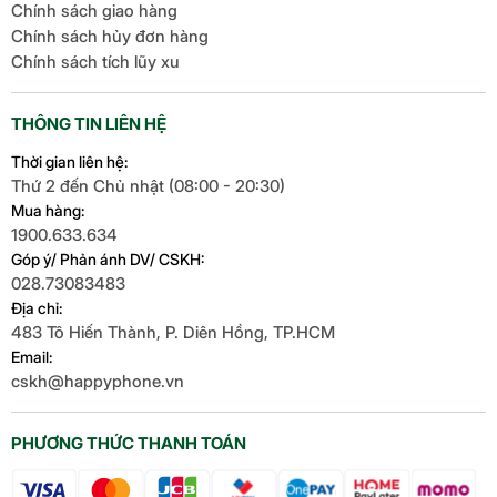
Chính sách giao hàng
Chính sách hủy đơn hàng
Chính sách tích lũy xu
Nồi áp suất Tefal CY222D68 sở hữu thiết kế đen-
bạc sang trọng, phù hợp mọi gian bếp. Nắp tháo rời
THÔNG TIN LIÊN HỆ
và dây điện rời tiện lợi khi vệ sinh hoặc cất giữ. Xửng
hấp đi kèm hỗ trợ chế biến món hấp dễ dàng. Kích
Thời gian liên hệ:
Thứ 2 đến Chủ nhật (08:00 - 20:30)
thước nhỏ gọn (31x31x33 cm) dễ bố trí trên bàn
Mua hàng:
bếp. Bảng điều khiển nút nhấn trực quan và màn
1900.633.634
hình hiển thị giúp thao tác nhanh chóng. Các bộ
Góp ý/ Phản ánh DV/ CSKH:
phận tháo rời có thể dùng máy rửa chén, mang lại
028.73083483
trải nghiệm
nấu ăn tiện lợi
.
Địa chỉ:
Phù hợp cho mọi nhu cầu
483 Tô Hiến Thành, P. Diên Hồng, TP.HCM
Email:
nấu nướng
cskh@happyphone.vn
Tefal Speedy Cook CY222D68 là trợ thủ lý tưởng
PHƯƠNG THỨC THANH TOÁN
cho gia đình hiện đại, từ nấu cơm, cháo, súp, hầm
thịt đến làm sữa chua, bánh hay món xào. Dung tích