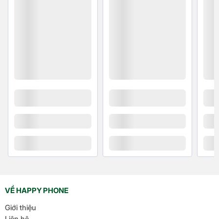
đảm bảo món ăn luôn nóng hổi. Bảng điều
khiển nút nhấn với màn hình hiển thị rõ ràng,
dễ thao tác, mang lại
nấu ăn tiện lợi
cho mọi
công thức, từ bữa cơm hàng ngày đến món
đặc biệt.
An toàn tuyệt đối với 5 cơ
chế bảo vệ thông minh
Tefal Speedy Cook CY222D68 được trang bị 5 cơ
chế an toàn hiện đại:
Van xả áp tự động, kiểm soát áp suất ổn định,
giảm nguy cơ bỏng.
Nắp khóa thông minh, không mở khi áp suất
còn cao, ngăn rủi ro.
VỀ HAPPY PHONE
Giới hạn áp suất và nhiệt độ, tránh quá áp hoặc
Giới thiệu
quá nhiệt.
Liên hệ