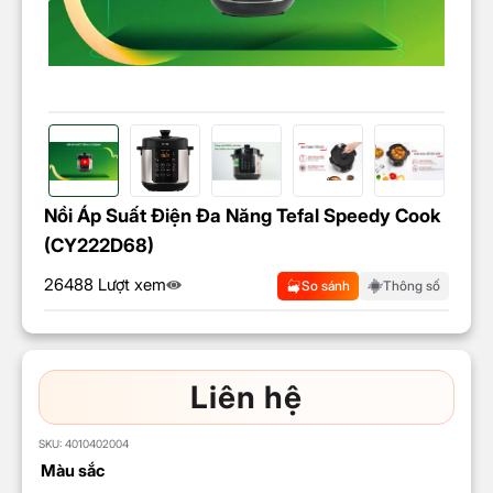
Nồi Áp Suất Điện Đa Năng Tefal Speedy Cook
(CY222D68)
26488 Lượt xem
So sánh
Thông số
Liên hệ
SKU:
4010402004
Màu sắc