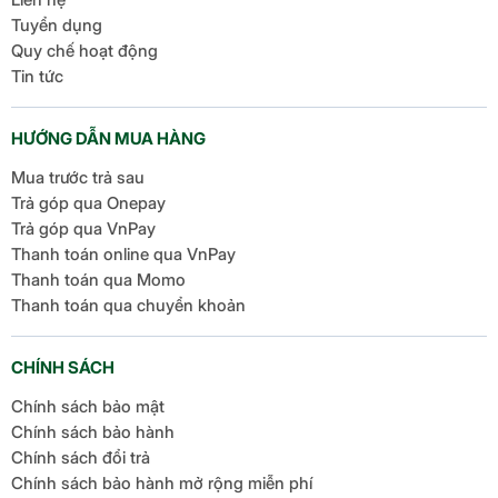
Tuyển dụng
Chống tắc nghẽn van xả, đảm bảo hơi nước
Quy chế hoạt động
thoát thông suốt.
Tin tức
Tự ngắt khi quá nhiệt, bảo vệ động cơ.
Nắp không đóng nếu thao tác sai, tăng độ an
HƯỚNG DẪN MUA HÀNG
toàn. Thiết kế này đảm bảo
nấu ăn an toàn
,
Mua trước trả sau
phù hợp cho gia đình có trẻ nhỏ.
Trả góp qua Onepay
Trả góp qua VnPay
Thiết kế hiện đại, tối ưu
Thanh toán online qua VnPay
Thanh toán qua Momo
tiện ích
Thanh toán qua chuyển khoản
CHÍNH SÁCH
Chính sách bảo mật
Chính sách bảo hành
Chính sách đổi trả
Chính sách bảo hành mở rộng miễn phí