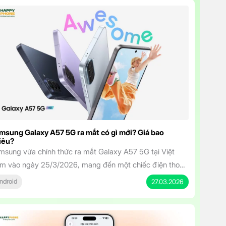
msung Galaxy A57 5G ra mắt có gì mới? Giá bao
iêu?
msung vừa chính thức ra mắt Galaxy A57 5G tại Việt
m vào ngày 25/3/2026, mang đến một chiếc điện thoại
m trung sở hữu thiết kế cao cấp, hiệu năng mạnh mẽ và
ndroid
27.03.2026
t tính năng AI thông minh. Với mức giá khởi điểm chỉ từ
.490.000 đồng, mẫu máy này hứa hẹn sẽ […]