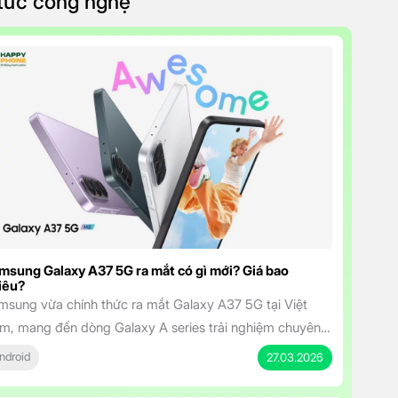
 tức công nghệ
msung Galaxy A37 5G ra mắt có gì mới? Giá bao
iêu?
msung vừa chính thức ra mắt Galaxy A37 5G tại Việt
m, mang đến dòng Galaxy A series trải nghiệm chuyên
hiệp hơn với mức giá cực kỳ hấp dẫn. Smartphone tầm
ndroid
27.03.2026
ung sở hữu màn hình đẹp, camera AI thông minh, pin bền
 và cam kết cập nhật dài hạn, Galaxy A37 5G […]