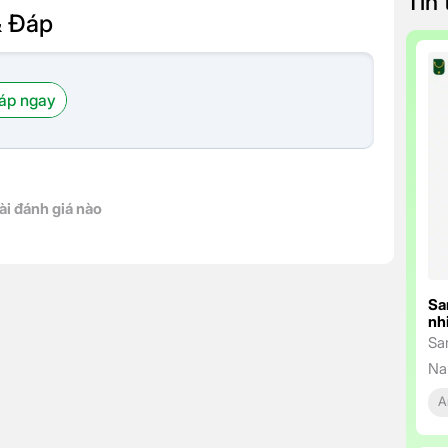
Tin
& Đáp
áp ngay
ài đánh giá nào
Sa
nh
Sa
Na
ng
A
tr
bỉ