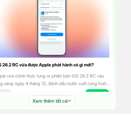
S 26.2 RC vừa được Apple phát hành có gì mới?
ple vừa chính thức tung ra phiên bản iOS 26.2 RC vào
ng sáng ngày 4 tháng 12, đánh dấu bước cuối cùng trước
i bản cập nhật chính thức đến tay người dùng. Phiên bản
IOS
04.12.2025
 mang đến một số cải tiến thú vị, tập trung vào việc
Xem thêm tất cả
ng cao trải nghiệm người dùng […]