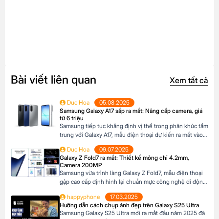
Bài viết liên quan
Xem tất cả
Duc Hoa
05.08.2025
Samsung Galaxy A17 sắp ra mắt: Nâng cấp camera, giá
từ 6 triệu
Samsung tiếp tục khẳng định vị thế trong phân khúc tầm
trung với Galaxy A17, mẫu điện thoại dự kiến ra mắt vào
cuối năm 2025 đã xuất hiện trên website các hệ thống
Duc Hoa
09.07.2025
bán lẻ tại Châu Âu. Với những nâng cấp đáng chú ý về
Galaxy Z Fold7 ra mắt: Thiết kế mỏng chỉ 4.2mm,
camera, hiệu năng và thiết kế, Galaxy A17 […]
Camera 200MP
Samsung vừa trình làng Galaxy Z Fold7, mẫu điện thoại
gập cao cấp định hình lại chuẩn mực công nghệ di động.
Với thiết kế siêu mỏng chỉ 4.2mm khi mở ra và camera
happyphone
17.03.2025
200MP sắc nét chưa từng có trên dòng Z Fold, sản phẩm
Hướng dẫn cách chụp ảnh đẹp trên Galaxy S25 Ultra
này không chỉ là một thiết bị công nghệ […]
Samsung Galaxy S25 Ultra mới ra mắt đầu năm 2025 đã