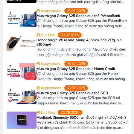
nhanh chóng chiếm cảm tình của người dùng nhờ hệ
thống camera đẳng cấp. Với camera chính lên đến
happyphone
18.02.2025
200MP, khả năng zoom xa ấn tượng và các tính năng
Mua trả góp Galaxy S25 Series qua thẻ PVcomBank
thông minh giúp ghi lại những khoảnh khắc đẹp trong
Với chương trình trả góp Galaxy S25 qua thẻ PVcomBank
cuộc sống. Sau đây […]
tại Happy Phone, khách hàng sẽ được tận hưởng mức lãi
suất cực kỳ ưu đãi. Đặc biệt, khách hàng có thể linh hoạt
Duc Hoa
03.07.2025
lựa chọn kỳ hạn trả góp từ 3 đến 12 tháng, phù hợp với
Honor Magic V5 ra mắt: Mỏng 4.15mm, nhẹ 217g, pin
khả năng tài chính của mình. Mục […]
6100mAh
Honor chính thức giới thiệu Honor Magic V5, chiếc điện
thoại gập mỏng nhất thế giới với độ dày chỉ 4.15mm khi
mở và 8.8mm khi gập (phiên bản Trắng Ngà). Với trọng
happyphone
18.02.2025
lượng 217g, pin dung lượng lớn 6100mAh và công nghệ
Mua trả góp Galaxy S25 Series qua Home Credit
AI tiên tiến, Honor Magic V5 định nghĩa lại chuẩn mực
Với chương trình trả góp Galaxy S25 qua thẻ Home
flagship […]
Credit tại Happy Phone, khách hàng sẽ được tận hưởng
mức lãi suất cực kỳ ưu đãi. Đặc biệt, khách hàng có thể
happyphone
18.02.2025
linh hoạt lựa chọn kỳ hạn trả góp từ 3 đến 12 tháng, phù
Mua trả góp Galaxy S25 Series qua thẻ SCB
hợp với khả năng tài chính của mình. […]
Với chương trình trả góp Galaxy S25 qua thẻ SCB tại
Happy Phone, khách hàng sẽ được tận hưởng mức lãi
suất cực kỳ ưu đãi. Đặc biệt, khách hàng có thể linh hoạt
Duc Hoa
22.09.2025
lựa chọn kỳ hạn trả góp từ 3 đến 12 tháng, phù hợp với
Mediatek Dimensity 9500 ra mắt có mạnh như dự kiến?
khả năng tài chính của mình. Mục […]
MediaTek vừa chính thức công bố Dimensity 9500, bộ xử
lý di động cao cấp mới nhất đánh dấu bước tiến quan
trọng trong dòng sản phẩm flagship của hãng. Với kiến