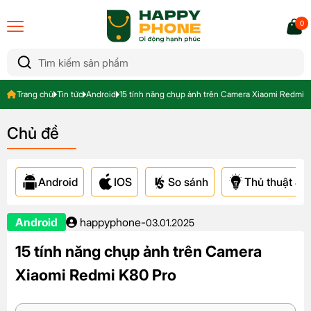
0
Trang chủ
Tin tức
Android
15 tính năng chụp ảnh trên Camera Xiaomi Redmi 
Chủ đề
Android
IOS
So sánh
Thủ thuật & A
Android
happyphone
-
03.01.2025
15 tính năng chụp ảnh trên Camera
Xiaomi Redmi K80 Pro