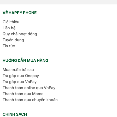
trúc tiên tiến và các tối ưu hóa tập trung vào hiệu suất,
hiệu quả năng lượng cùng trí tuệ nhân tạo, Dimensity […]
VỀ HAPPY PHONE
Giới thiệu
Liên hệ
Quy chế hoạt động
Tuyển dụng
Tin tức
HƯỚNG DẪN MUA HÀNG
Mua trước trả sau
Trả góp qua Onepay
Trả góp qua VnPay
Thanh toán online qua VnPay
Thanh toán qua Momo
Thanh toán qua chuyển khoản
CHÍNH SÁCH