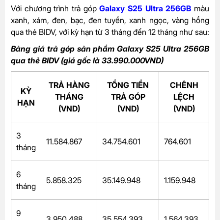
Với chương trình trả góp
Galaxy S25 Ultra 256GB
màu
xanh, xám, đen, bạc, đen tuyền, xanh ngọc, vàng hồng
qua thẻ BIDV, với kỳ hạn từ 3 tháng đến 12 tháng như sau:
Bảng giá trả góp sản phẩm Galaxy S25 Ultra 256GB
qua thẻ BIDV (giá gốc là 33.990.000VND)
TRẢ HÀNG
TỔNG TIỀN
CHÊNH
KỲ
THÁNG
TRẢ GÓP
LỆCH
HẠN
(VND)
(VND)
(VND)
3
11.584.867
34.754.601
764.601
tháng
6
5.858.325
35.149.948
1.159.948
tháng
9
3.950.488
35.554.393
1.564.393