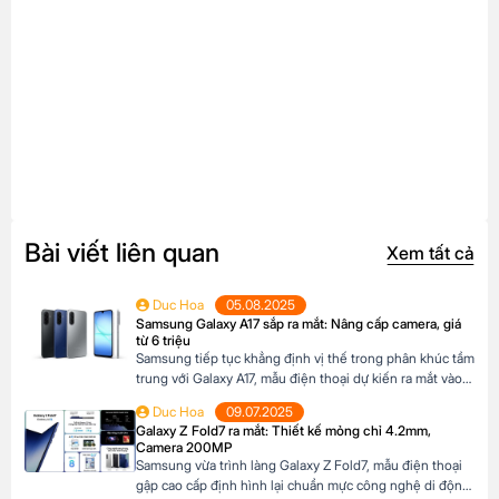
Bài viết liên quan
Xem tất cả
Duc Hoa
05.08.2025
Samsung Galaxy A17 sắp ra mắt: Nâng cấp camera, giá
từ 6 triệu
Samsung tiếp tục khẳng định vị thế trong phân khúc tầm
trung với Galaxy A17, mẫu điện thoại dự kiến ra mắt vào
cuối năm 2025 đã xuất hiện trên website các hệ thống
Duc Hoa
09.07.2025
bán lẻ tại Châu Âu. Với những nâng cấp đáng chú ý về
Galaxy Z Fold7 ra mắt: Thiết kế mỏng chỉ 4.2mm,
camera, hiệu năng và thiết kế, Galaxy A17 […]
Camera 200MP
Samsung vừa trình làng Galaxy Z Fold7, mẫu điện thoại
gập cao cấp định hình lại chuẩn mực công nghệ di động.