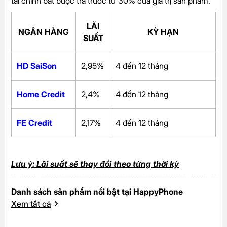
tài chính bắt buộc trả trước từ 30% của giá trị sản phẩm.
LÃI
NGÂN HÀNG
KỲ HẠN
SUẤT
HD SaiSon
2,95%
4 đến 12 tháng
Home Credit
2,4%
4 đến 12 tháng
FE Credit
2,17%
4 đến 12 tháng
Lưu ý: Lãi suất sẽ thay đổi theo từng thời kỳ
Danh sách sản phẩm nổi bật tại HappyPhone
Xem tất cả