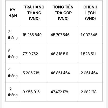
TRẢ HÀNG
TỔNG TIỀN
CHÊNH
KỲ
THÁNG
TRẢ GÓP
LỆCH
HẠN
(VND)
(VND)
(VND)
3
15.265.849
45.797.546
1.007.546
tháng
6
7.719.752
46.318.511
1.528.511
tháng
9
5.205.718
46.851.464
2.061.464
tháng
12
3.956.015
47.472.178
2.682.178
tháng