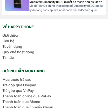
Mediatek Dimensity 9500 ra mắt có mạnh như dự kiến?
khả năng tài chính của mình. Mục […]
MediaTek vừa chính thức công bố Dimensity 9500, bộ xử
lý di động cao cấp mới nhất đánh dấu bước tiến quan
trọng trong dòng sản phẩm flagship của hãng. Với kiến
trúc tiên tiến và các tối ưu hóa tập trung vào hiệu suất,
hiệu quả năng lượng cùng trí tuệ nhân tạo, Dimensity […]
VỀ HAPPY PHONE
Giới thiệu
Liên hệ
Tuyển dụng
Quy chế hoạt động
Tin tức
HƯỚNG DẪN MUA HÀNG
Mua trước trả sau
Trả góp qua Onepay
Trả góp qua VnPay
Thanh toán online qua VnPay
Thanh toán qua Momo
Thanh toán qua chuyển khoản