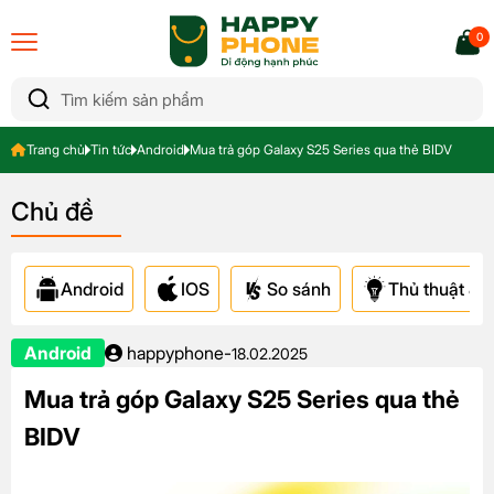
0
Trang chủ
Tin tức
Android
Mua trả góp Galaxy S25 Series qua thẻ BIDV
Chủ đề
Android
IOS
So sánh
Thủ thuật & A
Android
happyphone
-
18.02.2025
Mua trả góp Galaxy S25 Series qua thẻ
BIDV