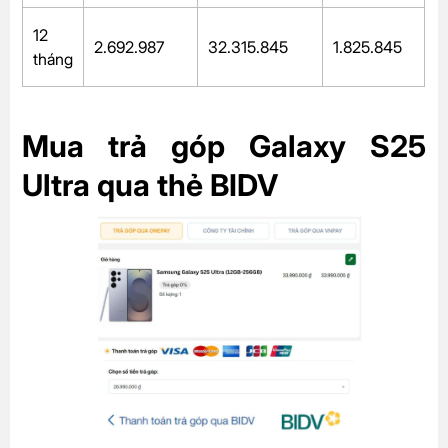
12
2.692.987
32.315.845
1.825.845
tháng
Mua trả góp Galaxy S25
Ultra qua thẻ BIDV