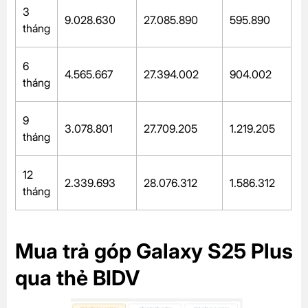
3
9.028.630
27.085.890
595.890
tháng
6
4.565.667
27.394.002
904.002
tháng
9
3.078.801
27.709.205
1.219.205
tháng
12
2.339.693
28.076.312
1.586.312
tháng
Mua trả góp Galaxy S25 Plus
qua thẻ BIDV