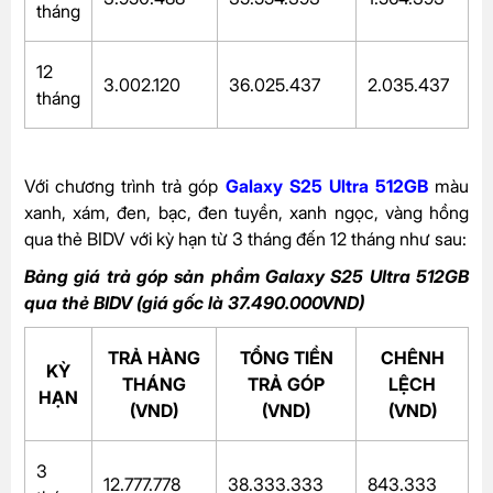
tháng
12
3.002.120
36.025.437
2.035.437
tháng
Với chương trình trả góp
Galaxy S25 Ultra 512GB
màu
xanh, xám, đen, bạc, đen tuyền, xanh ngọc, vàng hồng
qua thẻ BIDV với kỳ hạn từ 3 tháng đến 12 tháng như sau:
Bảng giá trả góp sản phẩm Galaxy S25 Ultra 512GB
qua thẻ BIDV (giá gốc là 37.490.000VND)
TRẢ HÀNG
TỔNG TIỀN
CHÊNH
KỲ
THÁNG
TRẢ GÓP
LỆCH
HẠN
(VND)
(VND)
(VND)
3
12.777.778
38.333.333
843.333