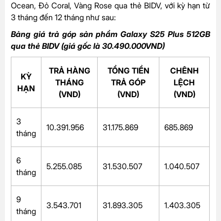
Ocean, Đỏ Coral, Vàng Rose qua thẻ BIDV, với kỳ hạn từ
3 tháng đến 12 tháng như sau:
Bảng giá trả góp sản phẩm Galaxy S25 Plus 512GB
qua thẻ BIDV (giá gốc là 30.490.000VND)
TRẢ HÀNG
TỔNG TIỀN
CHÊNH
KỲ
THÁNG
TRẢ GÓP
LỆCH
HẠN
(VND)
(VND)
(VND)
3
10.391.956
31.175.869
685.869
tháng
6
5.255.085
31.530.507
1.040.507
tháng
9
3.543.701
31.893.305
1.403.305
tháng