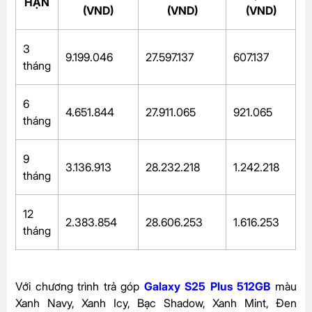
HẠN
(VND)
(VND)
(VND)
3
9.199.046
27.597.137
607.137
tháng
6
4.651.844
27.911.065
921.065
tháng
9
3.136.913
28.232.218
1.242.218
tháng
12
2.383.854
28.606.253
1.616.253
tháng
Với chương trình trả góp
Galaxy S25 Plus 512GB
màu
Xanh Navy, Xanh Icy, Bạc Shadow, Xanh Mint, Đen