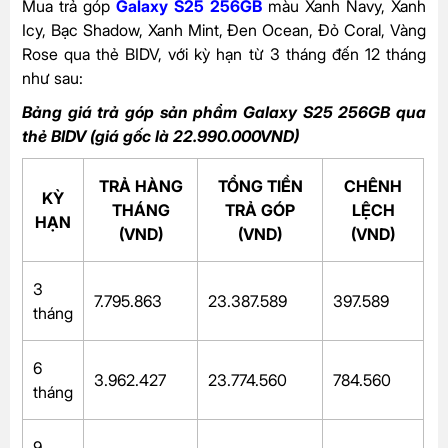
Mua trả góp
Galaxy S25 256GB
màu Xanh Navy, Xanh
Icy, Bạc Shadow, Xanh Mint, Đen Ocean, Đỏ Coral, Vàng
Rose qua thẻ BIDV, với kỳ hạn từ 3 tháng đến 12 tháng
như sau:
Bảng giá trả góp sản phẩm Galaxy S25 256GB qua
thẻ BIDV (giá gốc là 22.990.000VND)
TRẢ HÀNG
TỔNG TIỀN
CHÊNH
KỲ
THÁNG
TRẢ GÓP
LỆCH
HẠN
(VND)
(VND)
(VND)
3
7.795.863
23.387.589
397.589
tháng
6
3.962.427
23.774.560
784.560
tháng
9