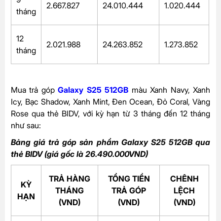
2.667.827
24.010.444
1.020.444
tháng
12
2.021.988
24.263.852
1.273.852
tháng
Mua trả góp
Galaxy S25 512GB
màu Xanh Navy, Xanh
Icy, Bạc Shadow, Xanh Mint, Đen Ocean, Đỏ Coral, Vàng
Rose qua thẻ BIDV, với kỳ hạn từ 3 tháng đến 12 tháng
như sau:
Bảng giá trả góp sản phẩm Galaxy S25 512GB qua
thẻ BIDV (giá gốc là 26.490.000VND)
TRẢ HÀNG
TỔNG TIỀN
CHÊNH
KỲ
THÁNG
TRẢ GÓP
LỆCH
HẠN
(VND)
(VND)
(VND)