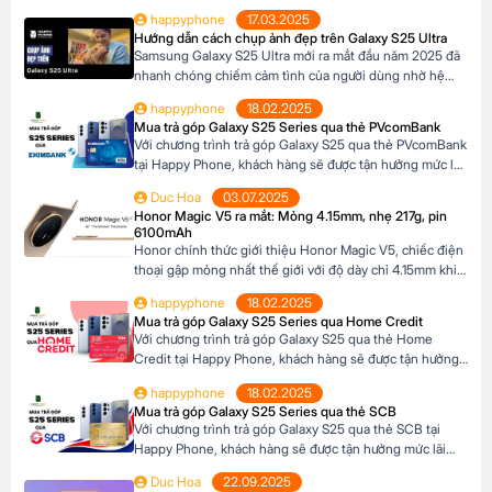
Với thiết kế siêu mỏng chỉ 4.2mm khi mở ra và camera
happyphone
17.03.2025
200MP sắc nét chưa từng có trên dòng Z Fold, sản phẩm
Hướng dẫn cách chụp ảnh đẹp trên Galaxy S25 Ultra
này không chỉ là một thiết bị công nghệ […]
Samsung Galaxy S25 Ultra mới ra mắt đầu năm 2025 đã
nhanh chóng chiếm cảm tình của người dùng nhờ hệ
thống camera đẳng cấp. Với camera chính lên đến
happyphone
18.02.2025
200MP, khả năng zoom xa ấn tượng và các tính năng
Mua trả góp Galaxy S25 Series qua thẻ PVcomBank
thông minh giúp ghi lại những khoảnh khắc đẹp trong
Với chương trình trả góp Galaxy S25 qua thẻ PVcomBank
cuộc sống. Sau đây […]
tại Happy Phone, khách hàng sẽ được tận hưởng mức lãi
suất cực kỳ ưu đãi. Đặc biệt, khách hàng có thể linh hoạt
Duc Hoa
03.07.2025
lựa chọn kỳ hạn trả góp từ 3 đến 12 tháng, phù hợp với
Honor Magic V5 ra mắt: Mỏng 4.15mm, nhẹ 217g, pin
khả năng tài chính của mình. Mục […]
6100mAh
Honor chính thức giới thiệu Honor Magic V5, chiếc điện
thoại gập mỏng nhất thế giới với độ dày chỉ 4.15mm khi
mở và 8.8mm khi gập (phiên bản Trắng Ngà). Với trọng
happyphone
18.02.2025
lượng 217g, pin dung lượng lớn 6100mAh và công nghệ
Mua trả góp Galaxy S25 Series qua Home Credit
AI tiên tiến, Honor Magic V5 định nghĩa lại chuẩn mực
Với chương trình trả góp Galaxy S25 qua thẻ Home
flagship […]
Credit tại Happy Phone, khách hàng sẽ được tận hưởng
mức lãi suất cực kỳ ưu đãi. Đặc biệt, khách hàng có thể
happyphone
18.02.2025
linh hoạt lựa chọn kỳ hạn trả góp từ 3 đến 12 tháng, phù
Mua trả góp Galaxy S25 Series qua thẻ SCB
hợp với khả năng tài chính của mình. […]
Với chương trình trả góp Galaxy S25 qua thẻ SCB tại
Happy Phone, khách hàng sẽ được tận hưởng mức lãi
suất cực kỳ ưu đãi. Đặc biệt, khách hàng có thể linh hoạt
Duc Hoa
22.09.2025
lựa chọn kỳ hạn trả góp từ 3 đến 12 tháng, phù hợp với