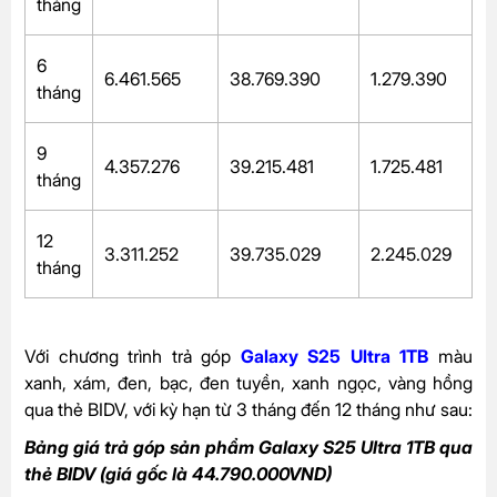
tháng
6
6.461.565
38.769.390
1.279.390
tháng
9
4.357.276
39.215.481
1.725.481
tháng
12
3.311.252
39.735.029
2.245.029
tháng
Với chương trình trả góp
Galaxy S25 Ultra 1TB
màu
xanh, xám, đen, bạc, đen tuyền, xanh ngọc, vàng hồng
qua thẻ BIDV, với kỳ hạn từ 3 tháng đến 12 tháng như sau:
Bảng giá trả góp sản phẩm Galaxy S25 Ultra 1TB qua
thẻ BIDV (giá gốc là 44.790.000VND)