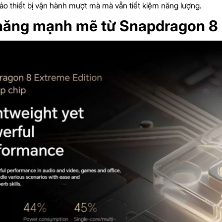
ảo thiết bị vận hành mượt mà mà vẫn tiết kiệm năng lượng.
năng mạnh mẽ từ Snapdragon 8 