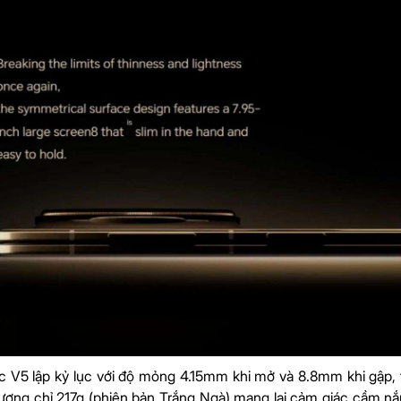
 V5 lập kỷ lục với độ mỏng 4.15mm khi mở và 8.8mm khi gập, 
lượng chỉ 217g (phiên bản Trắng Ngà) mang lại cảm giác cầm n