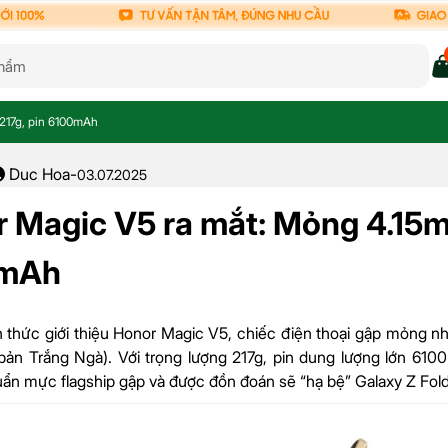
217g, pin 6100mAh
Duc Hoa
-
03.07.2025
 Magic V5 ra mắt: Mỏng 4.15m
mAh
 thức giới thiệu Honor Magic V5, chiếc điện thoại gập mỏng nh
bản Trắng Ngà). Với trọng lượng 217g, pin dung lượng lớn 61
huẩn mực flagship gập và được đồn đoán sẽ “hạ bệ” Galaxy Z Fo