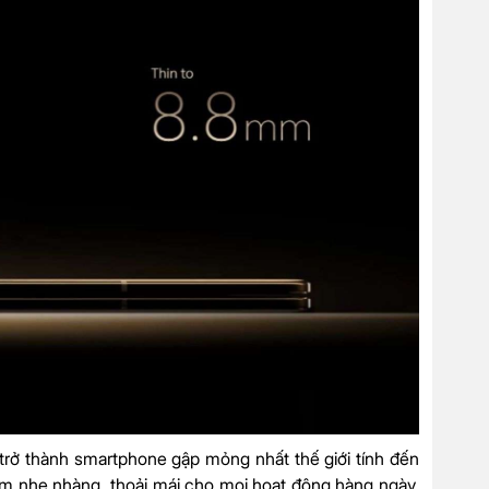
trở thành smartphone gập mỏng nhất thế giới tính đến
ắm nhẹ nhàng, thoải mái cho mọi hoạt động hàng ngày.