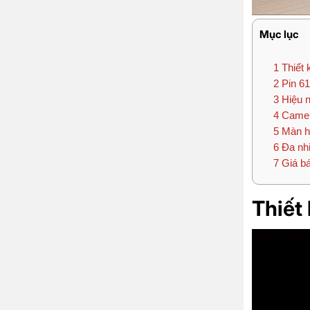
Mục lục
1
Thiết 
2
Pin 61
3
Hiệu n
4
Camera
5
Màn hì
6
Đa nhi
7
Giá bá
Thiết