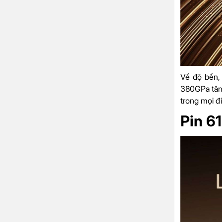
Về độ bền,
380GPa tăng
trong mọi đ
Pin 6