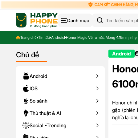
Danh mục
Trang chủ
Tin tức
Android
Honor Magic V5 ra mắt: Mỏng 4.15mm, nhẹ 
Chủ đề
Android
Honor
Android
6100
IOS
So sánh
Honor chính
gập (phiên 
Thủ thuật & AI
nghĩa lại c
Social -Trending
Phụ kiện