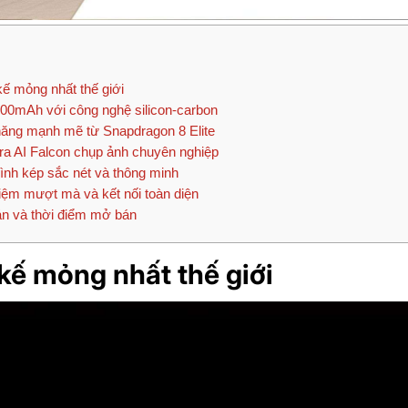
kế mỏng nhất thế giới
00mAh với công nghệ silicon-carbon
ăng mạnh mẽ từ Snapdragon 8 Elite
 AI Falcon chụp ảnh chuyên nghiệp
nh kép sắc nét và thông minh
ệm mượt mà và kết nối toàn diện
n và thời điểm mở bán
 kế mỏng nhất thế giới