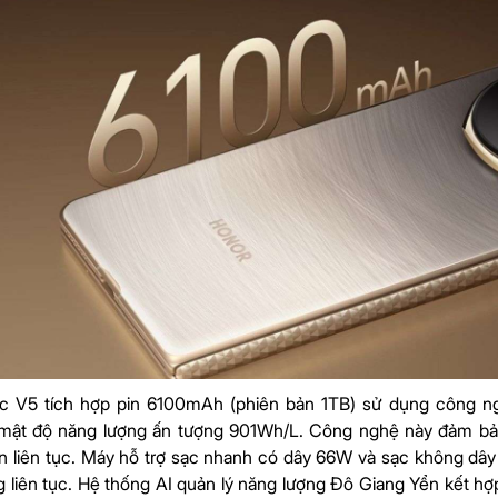
c V5 tích hợp pin 6100mAh (phiên bản 1TB) sử dụng công ng
t mật độ năng lượng ấn tượng 901Wh/L. Công nghệ này đảm bảo
n liên tục. Máy hỗ trợ sạc nhanh có dây 66W và sạc không d
 liên tục. Hệ thống AI quản lý năng lượng Đô Giang Yển kết hợp