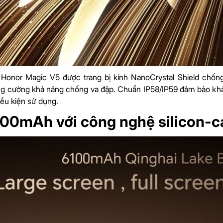
 Honor Magic V5 được trang bị kính NanoCrystal Shield chố
 cường khả năng chống va đập. Chuẩn IP58/IP59 đảm bảo khả 
iều kiện sử dụng.
100mAh với công nghệ silicon-c