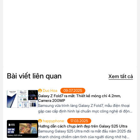
Bài viết liên quan
Xem tất cả
Duc Hoa
09.07.2025
Galaxy Z Fold7 ra mắt: Thiết kế mỏng chỉ 4.2mm,
Camera 200MP
Samsung vừa trình làng Galaxy Z Fold7, mẫu điện thoại
gập cao cấp định hình lại chuẩn mực công nghệ di động.
Với thiết kế siêu mỏng chỉ 4.2mm khi mở ra và camera
happyphone
17.03.2025
200MP sắc nét chưa từng có trên dòng Z Fold, sản phẩm
Hướng dẫn cách chụp ảnh đẹp trên Galaxy S25 Ultra
này không chỉ là một thiết bị công nghệ […]
Samsung Galaxy S25 Ultra mới ra mắt đầu năm 2025 đã
nhanh chóng chiếm cảm tình của người dùng nhờ hệ