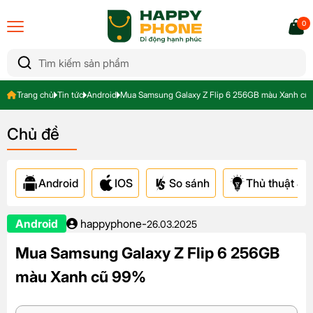
0
Trang chủ
Tin tức
Android
Mua Samsung Galaxy Z Flip 6 256GB màu Xanh cũ
Chủ đề
Android
IOS
So sánh
Thủ thuật & A
Android
happyphone
-
26.03.2025
Mua Samsung Galaxy Z Flip 6 256GB
màu Xanh cũ 99%