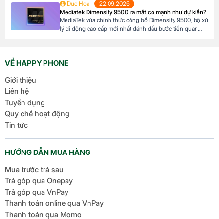
Duc Hoa
22.09.2025
điều hành này được phát hành chính thức. Đây là một
Mediatek Dimensity 9500 ra mắt có mạnh như dự kiến?
bước tiến lớn của Samsung khi không chỉ cải tiến giao
MediaTek vừa chính thức công bố Dimensity 9500, bộ xử
[…]
lý di động cao cấp mới nhất đánh dấu bước tiến quan
trọng trong dòng sản phẩm flagship của hãng. Với kiến
trúc tiên tiến và các tối ưu hóa tập trung vào hiệu suất,
hiệu quả năng lượng cùng trí tuệ nhân tạo, Dimensity […]
VỀ HAPPY PHONE
Giới thiệu
Liên hệ
Tuyển dụng
Quy chế hoạt động
Tin tức
HƯỚNG DẪN MUA HÀNG
Mua trước trả sau
Trả góp qua Onepay
Trả góp qua VnPay
Thanh toán online qua VnPay
Thanh toán qua Momo