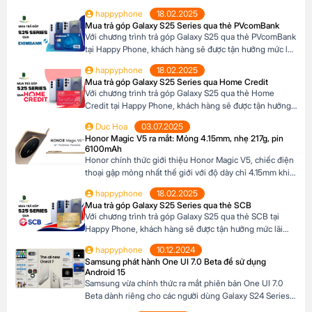
thống camera đẳng cấp. Với camera chính lên đến
happyphone
18.02.2025
200MP, khả năng zoom xa ấn tượng và các tính năng
Mua trả góp Galaxy S25 Series qua thẻ PVcomBank
thông minh giúp ghi lại những khoảnh khắc đẹp trong
Với chương trình trả góp Galaxy S25 qua thẻ PVcomBank
cuộc sống. Sau đây […]
tại Happy Phone, khách hàng sẽ được tận hưởng mức lãi
suất cực kỳ ưu đãi. Đặc biệt, khách hàng có thể linh hoạt
happyphone
18.02.2025
lựa chọn kỳ hạn trả góp từ 3 đến 12 tháng, phù hợp với
Mua trả góp Galaxy S25 Series qua Home Credit
khả năng tài chính của mình. Mục […]
Với chương trình trả góp Galaxy S25 qua thẻ Home
Credit tại Happy Phone, khách hàng sẽ được tận hưởng
mức lãi suất cực kỳ ưu đãi. Đặc biệt, khách hàng có thể
Duc Hoa
03.07.2025
linh hoạt lựa chọn kỳ hạn trả góp từ 3 đến 12 tháng, phù
Honor Magic V5 ra mắt: Mỏng 4.15mm, nhẹ 217g, pin
hợp với khả năng tài chính của mình. […]
6100mAh
Honor chính thức giới thiệu Honor Magic V5, chiếc điện
thoại gập mỏng nhất thế giới với độ dày chỉ 4.15mm khi
mở và 8.8mm khi gập (phiên bản Trắng Ngà). Với trọng
happyphone
18.02.2025
lượng 217g, pin dung lượng lớn 6100mAh và công nghệ
Mua trả góp Galaxy S25 Series qua thẻ SCB
AI tiên tiến, Honor Magic V5 định nghĩa lại chuẩn mực
Với chương trình trả góp Galaxy S25 qua thẻ SCB tại
flagship […]
Happy Phone, khách hàng sẽ được tận hưởng mức lãi
suất cực kỳ ưu đãi. Đặc biệt, khách hàng có thể linh hoạt
happyphone
10.12.2024
lựa chọn kỳ hạn trả góp từ 3 đến 12 tháng, phù hợp với
Samsung phát hành One UI 7.0 Beta để sử dụng
khả năng tài chính của mình. Mục […]
Android 15
Samsung vừa chính thức ra mắt phiên bản One UI 7.0
Beta dành riêng cho các người dùng Galaxy S24 Series,
mở ra cơ hội trải nghiệm sớm Android 15 trước khi hệ