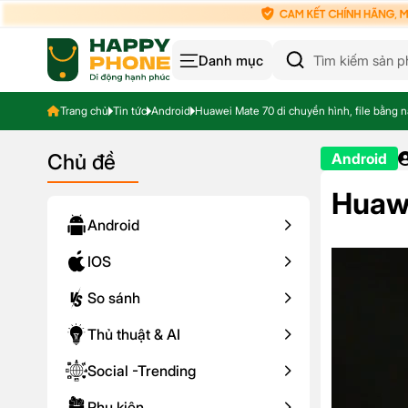
Danh mục
Trang chủ
Tin tức
Android
Huawei Mate 70 di chuyển hình, file bằng 
Chủ đề
Android
Huawe
Android
IOS
So sánh
Thủ thuật & AI
Social -Trending
Phụ kiện