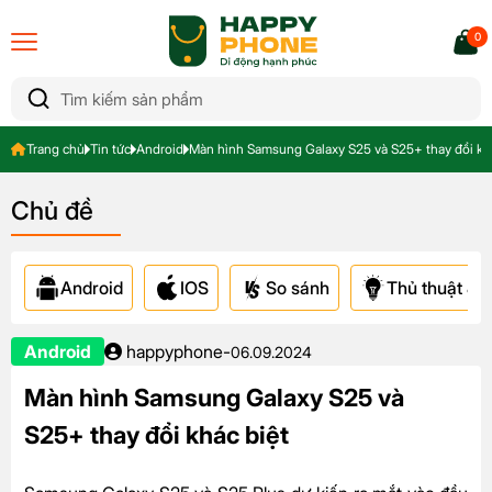
0
Trang chủ
Tin tức
Android
Màn hình Samsung Galaxy S25 và S25+ thay đổi kh
Chủ đề
Android
IOS
So sánh
Thủ thuật & A
Android
happyphone
-
06.09.2024
Màn hình Samsung Galaxy S25 và
S25+ thay đổi khác biệt