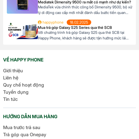
Mediatek Dimensity 9500 ra mắt có mạnh như dự kiến?
AI tiên tiến, Honor Magic V5 định nghĩa lại chuẩn mực
MediaTek vừa chính thức công bố Dimensity 9500, bộ xử
flagship […]
lý di động cao cấp mới nhất đánh dấu bước tiến quan
trọng trong dòng sản phẩm flagship của hãng. Với kiến
happyphone
18.02.2025
trúc tiên tiến và các tối ưu hóa tập trung vào hiệu suất,
Mua trả góp Galaxy S25 Series qua thẻ SCB
hiệu quả năng lượng cùng trí tuệ nhân tạo, Dimensity […]
Với chương trình trả góp Galaxy S25 qua thẻ SCB tại
Happy Phone, khách hàng sẽ được tận hưởng mức lãi
suất cực kỳ ưu đãi. Đặc biệt, khách hàng có thể linh hoạt
lựa chọn kỳ hạn trả góp từ 3 đến 12 tháng, phù hợp với
khả năng tài chính của mình. Mục […]
VỀ HAPPY PHONE
Giới thiệu
Liên hệ
Quy chế hoạt động
Tuyển dụng
Tin tức
HƯỚNG DẪN MUA HÀNG
Mua trước trả sau
Trả góp qua Onepay