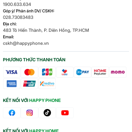
1900.633.634
Góp ý/ Phản ánh DV/ CSKH:
028.73083483
Địa chỉ:
483 Tô Hiến Thành, P. Diên Hồng, TP.HCM
Email:
cskh@happyphone.vn
PHƯƠNG THỨC THANH TOÁN
KẾT NỐI VỚI
HAPPY PHONE
KẾT NỐI VỚI
HAPPY HOME