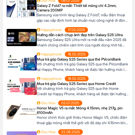
Duc Hoa
09.07.2025
bán lẻ tại Châu Âu. Với những nâng cấp đáng chú ý về
Galaxy Z Fold7 ra mắt: Thiết kế mỏng chỉ 4.2mm,
camera, hiệu năng và thiết kế, Galaxy A17 […]
Camera 200MP
Samsung vừa trình làng Galaxy Z Fold7, mẫu điện thoại
gập cao cấp định hình lại chuẩn mực công nghệ di động.
Với thiết kế siêu mỏng chỉ 4.2mm khi mở ra và camera
happyphone
17.03.2025
200MP sắc nét chưa từng có trên dòng Z Fold, sản phẩm
Hướng dẫn cách chụp ảnh đẹp trên Galaxy S25 Ultra
này không chỉ là một thiết bị công nghệ […]
Samsung Galaxy S25 Ultra mới ra mắt đầu năm 2025 đã
nhanh chóng chiếm cảm tình của người dùng nhờ hệ
thống camera đẳng cấp. Với camera chính lên đến
happyphone
18.02.2025
200MP, khả năng zoom xa ấn tượng và các tính năng
Mua trả góp Galaxy S25 Series qua thẻ PVcomBank
thông minh giúp ghi lại những khoảnh khắc đẹp trong
Với chương trình trả góp Galaxy S25 qua thẻ PVcomBank
cuộc sống. Sau đây […]
tại Happy Phone, khách hàng sẽ được tận hưởng mức lãi
suất cực kỳ ưu đãi. Đặc biệt, khách hàng có thể linh hoạt
happyphone
18.02.2025
lựa chọn kỳ hạn trả góp từ 3 đến 12 tháng, phù hợp với
Mua trả góp Galaxy S25 Series qua Home Credit
khả năng tài chính của mình. Mục […]
Với chương trình trả góp Galaxy S25 qua thẻ Home
Credit tại Happy Phone, khách hàng sẽ được tận hưởng
mức lãi suất cực kỳ ưu đãi. Đặc biệt, khách hàng có thể
Duc Hoa
03.07.2025
linh hoạt lựa chọn kỳ hạn trả góp từ 3 đến 12 tháng, phù
Honor Magic V5 ra mắt: Mỏng 4.15mm, nhẹ 217g, pin
hợp với khả năng tài chính của mình. […]
6100mAh
Honor chính thức giới thiệu Honor Magic V5, chiếc điện
thoại gập mỏng nhất thế giới với độ dày chỉ 4.15mm khi
mở và 8.8mm khi gập (phiên bản Trắng Ngà). Với trọng
Duc Hoa
22.09.2025
lượng 217g, pin dung lượng lớn 6100mAh và công nghệ