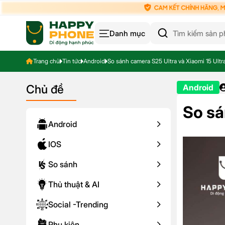
Danh mục
Trang chủ
Tin tức
Android
So sánh camera S25 Ultra và Xiaomi 15 Ultr
Chủ đề
Android
So sá
Android
IOS
So sánh
Thủ thuật & AI
Social -Trending
Phụ kiện