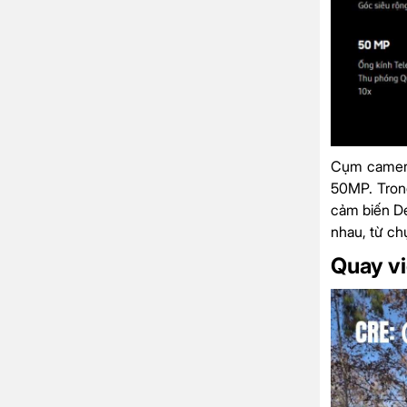
Cụm camera
50MP. Trong
cảm biến De
nhau, từ ch
Quay v