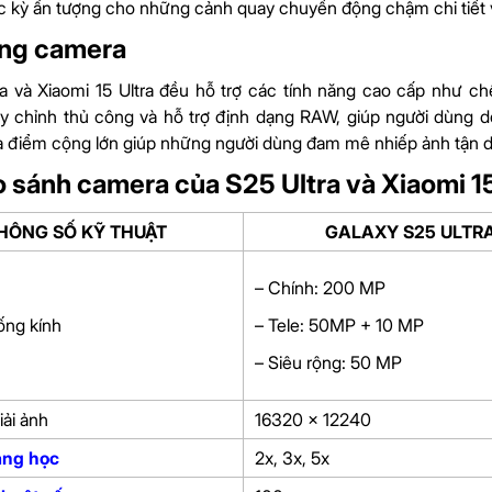
c kỳ ấn tượng cho những cảnh quay chuyển động chậm chi tiết 
ăng camera
a và Xiaomi 15 Ultra đều hỗ trợ các tính năng cao cấp như 
 chỉnh thủ công và hỗ trợ định dạng RAW, giúp người dùng d
à điểm cộng lớn giúp những người dùng đam mê nhiếp ảnh tận d
o sánh camera của
S25
Ultra
và
Xiaomi
1
HÔNG SỐ KỸ THUẬT
GALAXY S25 ULTR
– Chính: 200 MP
ống kính
– Tele: 50MP + 10 MP
– Siêu rộng: 50 MP
iải ảnh
16320 x 12240
ng học
2x, 3x, 5x