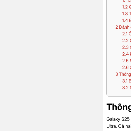
1.1
C
1.2
Q
1.3
T
1.4
B
2
Đánh g
2.1
Ố
2.2
Ố
2.3
Ố
2.4
K
2.5
S
2.6
S
3
Thông 
3.1
B
3.2
S
Thông
Galaxy S25 
Ultra. Cả h