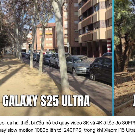
eo, cả hai thiết bị đều hỗ trợ quay video 8K và 4K ở tốc độ 30F
ay slow motion 1080p lên tới 240FPS, trong khi Xiaomi 15 Ultr