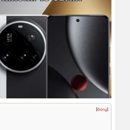
[
Đóng
]