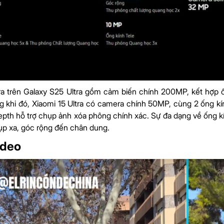
 trên Galaxy S25 Ultra gồm cảm biến chính 200MP, kết hợp ốn
 khi đó, Xiaomi 15 Ultra có camera chính 50MP, cùng 2 ống 
pth hỗ trợ chụp ảnh xóa phông chính xác. Sự đa dạng về ống k
ụp xa, góc rộng đến chân dung.
ideo