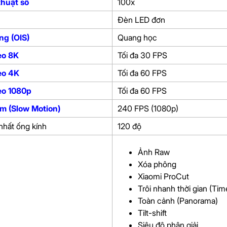
thuật số
100x
Đèn LED đơn
ng (OIS)
Quang học
eo 8K
Tối đa 30 FPS
eo 4K
Tối đa 60 FPS
eo 1080p
Tối đa 60 FPS
m (Slow Motion)
240 FPS (1080p)
nhất ống kính
120 độ
Ảnh Raw
Xóa phông
Xiaomi ProCut
Trôi nhanh thời gian (Ti
Toàn cảnh (Panorama)
Tilt-shift
Siêu độ phân giải