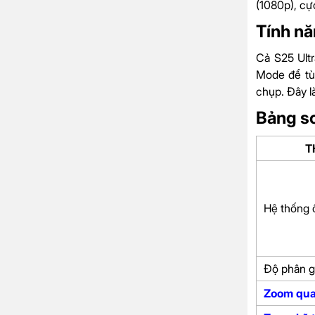
(1080p), cự
Tính n
Cả S25 Ultr
Mode để tùy
chụp. Đây l
Bảng s
T
Hệ thống 
Độ phân g
Zoom qua