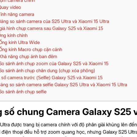
ụm camera chính
uay video
ính năng camera
ảng so sánh camera của S25 Ultra và Xiaomi 15 Ultra
iá hình chụp camera sau Galaxy S25 và Xiaomi 15
ng kính chính
ng kính Ultra Wide
ng kính Macro chụp cận cảnh
hả năng chụp ảnh ban đêm
o sánh ảnh chụp zoom của Galaxy S25 và Xiaomi 15
o sánh ảnh chụp chân dung (chụp xóa phông)
số camera trước (Selfie) Galaxy S25 và Xiaomi 15
ảng so sánh camera selfie Galaxy S25 Ultra và Xiaomi 15 Ultra
o sánh ảnh chụp selfie
 số chung Camera Galaxy S25 v
Ultra được trang bị camera chính với độ phân giải khủng lên đế
ai điện thoại đều hỗ trợ zoom quang học, nhưng Galaxy S25 Ultr