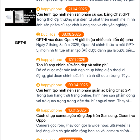
thiệu cho bạn Top 3 công cụ AI được đánh giá cao nhất
happyphone
21.04.2025
hiện nay gồm Ferret, Cheq và Neowin. Ferret, Cheq và
Câu lệnh tạo hình nền sản phẩm củ sạc bằng Chat GPT
Neowin đều là những công cụ […]
Trong thời đại thương mại điện tử phát triển mạnh mẽ, hình
ảnh sản phẩm củ sạc chất lượng cao và chuyên nghiệp
không chỉ giúp tạo ấn tượng mạnh mẽ với khách hàng mà
Duc Hoa
08.08.2025
còn thúc đẩy tỉ lệ nhấp chuột, tăng chuyển đổi và nâng cao
GPT-5 vừa được Open AI giới thiệu nhiều cải tiến đột phá
nhận diện thương hiệu. Tin vui là […]
Ngày 7 tháng 8 năm 2025, Open AI chính thức ra mắt GPT-
5, mô hình trí tuệ nhân tạo (AI) được đánh giá là bước tiến
vượt bậc trong lĩnh vực công nghệ AI. Với những cải tiến
happyphone
17.01.2025
vượt trội về khả năng lý luận, lập trình, sáng tạo nội dung
Top 10 app chỉnh sửa ảnh đẹp và miễn phí
và tương tác đa […]
Để có được một bức ảnh đẹp chụp bằng điện thoại di
động, giai đoạn chỉnh sửa hình ảnh rất quan trọng. Tùy
theo loại hình ảnh mà có những app chỉnh ảnh khác nhau.
happyphone
09.04.2025
Dưới đây là top 10 app chỉnh ảnh miễn phí trên di động có
Câu lệnh tạo hình nền sản phẩm quần áo bằng Chat GPT
thể tham khảo: Mục lục1 App […]
Trong bán hàng thời trang online, hình nền sản phẩm đóng
vai trò quan trọng trong việc thu hút người xem. Thay vì
mất thời gian setup hoặc thuê thiết kế, bạn có thể dùng
happyphone
16.01.2025
ChatGPT để tạo câu lệnh (prompt) cho các công cụ AI như
Cách chụp camera góc rộng đẹp trên Samsung, Xiaomi và
Midjourney, DALL·E hay Bing Image Creator, giúp tạo […]
Oppo
Camera góc rộng (hay còn gọi là wide hoặc ultrawide) là
loại ống kính có góc nhìn rộng hơn so với camera chính.
Điều này cho phép thu được nhiều chi tiết hơn trong một