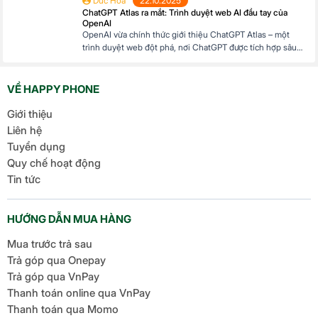
Duc Hoa
22.10.2025
khung hình, tạo hiệu ứng không gian rộng lớn và ấn tượng.
ChatGPT Atlas ra mắt: Trình duyệt web AI đầu tay của
Thường được dùng để thu trọn vẻ đẹp […]
OpenAI
OpenAI vừa chính thức giới thiệu ChatGPT Atlas – một
trình duyệt web đột phá, nơi ChatGPT được tích hợp sâu
sắc để hỗ trợ người dùng trong mọi hoạt động duyệt web.
Với ChatGPT Atlas, bạn không chỉ lướt web thông thường
mà còn có một trợ lý AI thông minh luôn sẵn sàng […]
VỀ HAPPY PHONE
Giới thiệu
Liên hệ
Tuyển dụng
Quy chế hoạt động
Tin tức
HƯỚNG DẪN MUA HÀNG
Mua trước trả sau
Trả góp qua Onepay
Trả góp qua VnPay
Thanh toán online qua VnPay
Thanh toán qua Momo