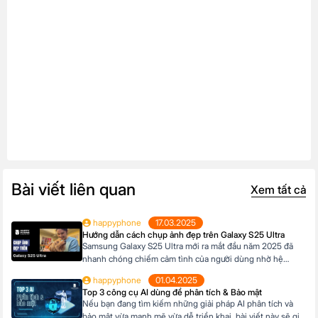
Bài viết liên quan
Xem tất cả
happyphone
17.03.2025
Hướng dẫn cách chụp ảnh đẹp trên Galaxy S25 Ultra
Samsung Galaxy S25 Ultra mới ra mắt đầu năm 2025 đã
nhanh chóng chiếm cảm tình của người dùng nhờ hệ
thống camera đẳng cấp. Với camera chính lên đến 200MP,
happyphone
01.04.2025
khả năng zoom xa ấn tượng và các tính năng thông minh
Top 3 công cụ AI dùng để phân tích & Bảo mật
giúp ghi lại những khoảnh khắc đẹp trong cuộc sống. Sau
Nếu bạn đang tìm kiếm những giải pháp AI phân tích và
đây […]
bảo mật vừa mạnh mẽ vừa dễ triển khai, bài viết này sẽ giới