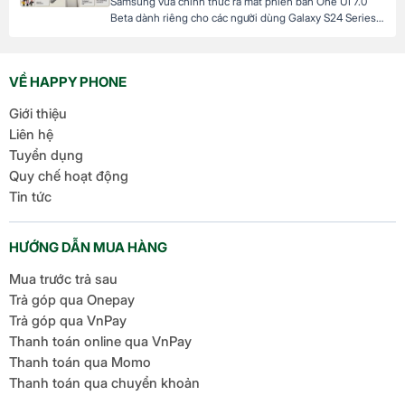
Samsung vừa chính thức ra mắt phiên bản One UI 7.0
Beta dành riêng cho các người dùng Galaxy S24 Series,
mở ra cơ hội trải nghiệm sớm Android 15 trước khi hệ
điều hành này được phát hành chính thức. Đây là một
bước tiến lớn của Samsung khi không chỉ cải tiến giao
VỀ HAPPY PHONE
[…]
Giới thiệu
Liên hệ
Tuyển dụng
Quy chế hoạt động
Tin tức
HƯỚNG DẪN MUA HÀNG
Mua trước trả sau
Trả góp qua Onepay
Trả góp qua VnPay
Thanh toán online qua VnPay
Thanh toán qua Momo
Thanh toán qua chuyển khoản