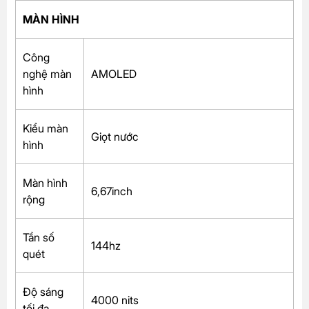
MÀN HÌNH
Công
nghệ màn
AMOLED
hình
Kiểu màn
Giọt nước
hình
Màn hình
6,67inch
rộng
Tần số
144hz
quét
Độ sáng
4000 nits
tối đa