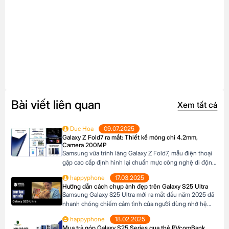
Bài viết liên quan
Xem tất cả
Duc Hoa
09.07.2025
Galaxy Z Fold7 ra mắt: Thiết kế mỏng chỉ 4.2mm,
Camera 200MP
Samsung vừa trình làng Galaxy Z Fold7, mẫu điện thoại
gập cao cấp định hình lại chuẩn mực công nghệ di động.
Với thiết kế siêu mỏng chỉ 4.2mm khi mở ra và camera
happyphone
17.03.2025
200MP sắc nét chưa từng có trên dòng Z Fold, sản phẩm
Hướng dẫn cách chụp ảnh đẹp trên Galaxy S25 Ultra
này không chỉ là một thiết bị công nghệ […]
Samsung Galaxy S25 Ultra mới ra mắt đầu năm 2025 đã
nhanh chóng chiếm cảm tình của người dùng nhờ hệ
thống camera đẳng cấp. Với camera chính lên đến
happyphone
18.02.2025
200MP, khả năng zoom xa ấn tượng và các tính năng
Mua trả góp Galaxy S25 Series qua thẻ PVcomBank