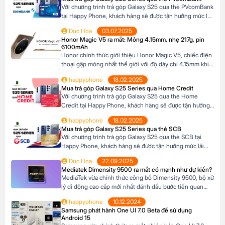
thông minh giúp ghi lại những khoảnh khắc đẹp trong
Với chương trình trả góp Galaxy S25 qua thẻ PVcomBank
cuộc sống. Sau đây […]
tại Happy Phone, khách hàng sẽ được tận hưởng mức lãi
suất cực kỳ ưu đãi. Đặc biệt, khách hàng có thể linh hoạt
Duc Hoa
03.07.2025
lựa chọn kỳ hạn trả góp từ 3 đến 12 tháng, phù hợp với
Honor Magic V5 ra mắt: Mỏng 4.15mm, nhẹ 217g, pin
khả năng tài chính của mình. Mục […]
6100mAh
Honor chính thức giới thiệu Honor Magic V5, chiếc điện
thoại gập mỏng nhất thế giới với độ dày chỉ 4.15mm khi
mở và 8.8mm khi gập (phiên bản Trắng Ngà). Với trọng
happyphone
18.02.2025
lượng 217g, pin dung lượng lớn 6100mAh và công nghệ
Mua trả góp Galaxy S25 Series qua Home Credit
AI tiên tiến, Honor Magic V5 định nghĩa lại chuẩn mực
Với chương trình trả góp Galaxy S25 qua thẻ Home
flagship […]
Credit tại Happy Phone, khách hàng sẽ được tận hưởng
mức lãi suất cực kỳ ưu đãi. Đặc biệt, khách hàng có thể
happyphone
18.02.2025
linh hoạt lựa chọn kỳ hạn trả góp từ 3 đến 12 tháng, phù
Mua trả góp Galaxy S25 Series qua thẻ SCB
hợp với khả năng tài chính của mình. […]
Với chương trình trả góp Galaxy S25 qua thẻ SCB tại
Happy Phone, khách hàng sẽ được tận hưởng mức lãi
suất cực kỳ ưu đãi. Đặc biệt, khách hàng có thể linh hoạt
Duc Hoa
22.09.2025
lựa chọn kỳ hạn trả góp từ 3 đến 12 tháng, phù hợp với
Mediatek Dimensity 9500 ra mắt có mạnh như dự kiến?
khả năng tài chính của mình. Mục […]
MediaTek vừa chính thức công bố Dimensity 9500, bộ xử
lý di động cao cấp mới nhất đánh dấu bước tiến quan
trọng trong dòng sản phẩm flagship của hãng. Với kiến
happyphone
10.12.2024
trúc tiên tiến và các tối ưu hóa tập trung vào hiệu suất,
Samsung phát hành One UI 7.0 Beta để sử dụng
hiệu quả năng lượng cùng trí tuệ nhân tạo, Dimensity […]
Android 15