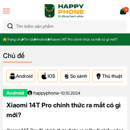
0
Trang chủ
Tin tức
Android
Xiaomi 14T Pro chính thức ra mắt có gì mới?
Chủ đề
Android
IOS
So sánh
Thủ thuật & A
Android
happyphone
-
10.10.2024
Xiaomi 14T Pro chính thức ra mắt có gì
mới?