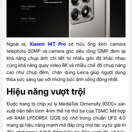
Ngoài ra,
Xiaomi 14T Pro
sở hữu ống kính camera
telephoto 50MP và camera góc siêu rộng 12MP đem lại
khả năng chụp ảnh chi tiết từ nhiều góc độ khác nhau
cùng khả năng quay video 8K và nhiều chế độ chụp nâng
cao như chụp đêm, chân dung Leica giúp người dùng
thỏa sức sáng tạo với những bức ảnh sống động nhất.
Hiệu năng vượt trội
Được trang bị chip xử lý MediaTek Dimensity 9300+ sản
xuất trên tiến trình 4nm thế hệ thứ ba của TSMC kết hợp
với RAM LPDDR5X 12GB bộ nhớ trong chuẩn UFS 4.0
mang lại hiệu năng mạnh mẽ đáp ứng mọi tác vụ từ giải trí
đến chơi game ở thời điểm hiện tại. Bên cạnh đó, sở hữu