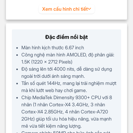
Độ phân giải
1.5K (1220 x 2712 Pixels)
Xem cấu hình chi tiết
CHIP
MediaTek Dimensity 9300+ 8
Chip
nhân
Đặc điểm nổi bật
– 1 nhân 3.4 GHz – Cortex-X4
Màn hình kịch thước 6.67 inch
Loại/Tốc độ
– 3 nhân 2.85 GHz – Cortex-X4
Công nghệ màn hình AMOLED, độ phân giải:
(
CPU
)
– 4 nhân 2 GHz – Cortex-A720
1.5K (1220 x 2712 Pixels)
Độ sáng lên tới 4000 nits, dễ dàng sử dụng
Chip đồ họa
ARM Immortalis-G720 MP12
ngoài trời dưới ánh sáng mạnh.
(GPU)
Tần số quét 144Hz, mang lại trải nghiệm mượt
CAMERA
mà khi lướt web hay chơi game.
Camera chính: 50 MP
Chip MediaTek Dimensity 9300+ CPU với 8
Độ phân giải
Camera tele: 50 MP
nhân (1 nhân Cortex-X4 3.4GHz, 3 nhân
camera sau
Camera góc siêu rộng: 12 MP
Cortex-X4 2.85GHz, 4 nhân Cortex-A720
2GHz) giúp tối ưu hóa hiệu năng, vừa mạnh
Độ phân giải
32 MP
mẽ vừa tiết kiệm năng lượng.
camera trước