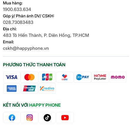
Mua hàng:
Nhưng, con chip 13T Pro vẫn còn được xem là một
1900.633.634
con chip mạnh mẽ và đáp ứng đầy đủ các nhu cầu
Góp ý/ Phản ánh DV/ CSKH:
như chơi game, chỉnh sửa hình ảnh video một cách
028.73083483
mượt mà.
Địa chỉ:
483 Tô Hiến Thành, P. Diên Hồng, TP.HCM
Email:
cskh@happyphone.vn
PHƯƠNG THỨC THANH TOÁN
KẾT NỐI VỚI
HAPPY PHONE