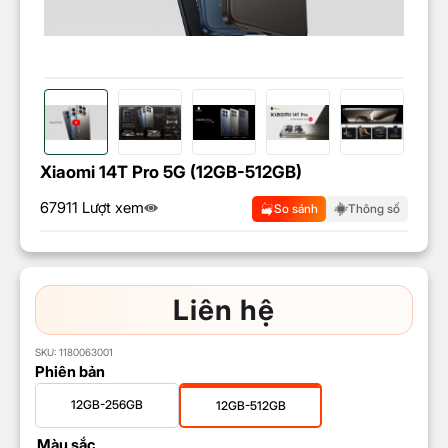
Xiaomi 14T Pro 5G (12GB-512GB)
67911 Lượt xem
So sánh
Thông số
Liên hệ
SKU:
1180063001
Phiên bản
12GB-256GB
12GB-512GB
Màu sắc