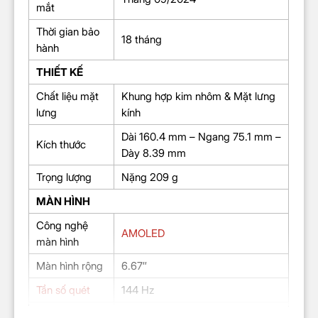
mắt
Thời gian bảo
18 tháng
hành
THIẾT KẾ
Chất liệu mặt
Khung hợp kim nhôm & Mặt lưng
lưng
kính
Dài 160.4 mm – Ngang 75.1 mm –
Kích thước
Dày 8.39 mm
Trọng lượng
Nặng 209 g
MÀN HÌNH
Công nghệ
AMOLED
màn hình
Màn hình rộng
6.67″
Tần số quét
144 Hz
Độ sáng
4000 nits