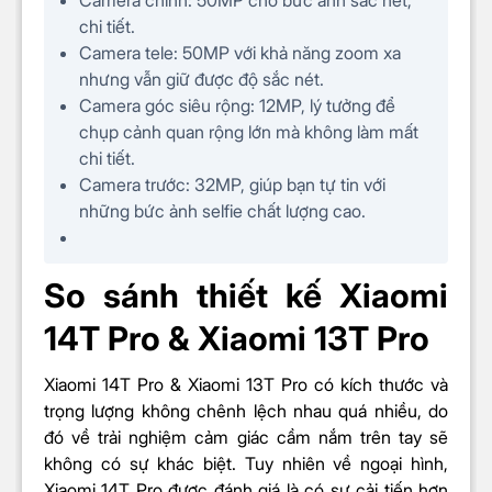
Camera chính: 50MP cho bức ảnh sắc nét,
Ảnh Raw
chi tiết.
Zoom quang học
Camera tele: 50MP với khả năng zoom xa
Zoom kỹ thuật số
nhưng vẫn giữ được độ sắc nét.
Xóa phông
Camera góc siêu rộng: 12MP, lý tưởng để
Xiaomi Pro Focus
chụp cảnh quan rộng lớn mà không làm mất
Trôi nhanh thời gian (Time Lapse)
chi tiết.
Toàn cảnh (Panorama)
Camera trước: 32MP, giúp bạn tự tin với
Chụp chân dung
những bức ảnh selfie chất lượng cao.
Video tua nhanh
Quay chậm (Slow Motion)
HDR 10 và HDR10+
So sánh thiết kế
Xiaomi
Góc siêu rộng (Ultrawide)
Chống rung quang học (OIS)
14T Pro & Xiaomi 13T Pro
Ban đêm (Night Mode)
Tính năng
Siêu độ phân giải
Xiaomi 14T Pro & Xiaomi 13T Pro có kích thước và
Quét tài liệu
trọng lượng không chênh lệch nhau quá nhiều
, do
Quay video định dạng Log
đó về trải nghiệm cảm giác cầm nắm trên tay sẽ
Quay video hiển thị kép
không có sự khác biệt. Tuy nhiên về ngoại hình,
Phơi sáng
Xiaomi 14T Pro được đánh giá là có sự cải tiến hơn