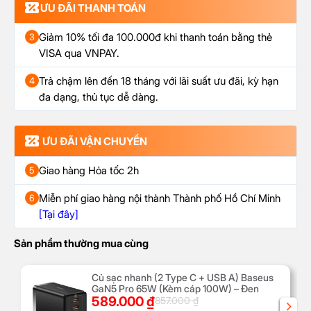
ƯU ĐÃI THANH TOÁN
Giảm 10% tối đa 100.000đ khi thanh toán bằng thẻ
3
VISA qua VNPAY.
Trả chậm lên đến 18 tháng với lãi suất ưu đãi, kỳ hạn
4
đa dạng, thủ tục dễ dàng.
ƯU ĐÃI VẬN CHUYỂN
Giao hàng Hỏa tốc 2h
5
Miễn phí giao hàng nội thành Thành phố Hồ Chí Minh
6
[Tại đây]
Sản phẩm thường mua cùng
Củ sạc nhanh (2 Type C + USB A) Baseus
GaN5 Pro 65W (Kèm cáp 100W) – Đen
589.000
₫
857.000
₫