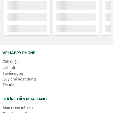
So sánh hiệu năng
THÔNG
Xiaomi 14T Pro
Xiaomi 13T Pro
SỐ
VỀ HAPPY PHONE
MediaTek
MediaTek
Giới thiệu
Chip
Dimensity
Dimensity 9200+
Liên hệ
9300+
Tuyển dụng
Quy chế hoạt động
Tiến
Tin tức
4nm
4nm
trình
HƯỚNG DẪN MUA HÀNG
1 x Cortex-X4,
1x Arm Cortex-X3,
Mua trước trả sau
lên đến 3,4GHz
lên đến 3,35GHz