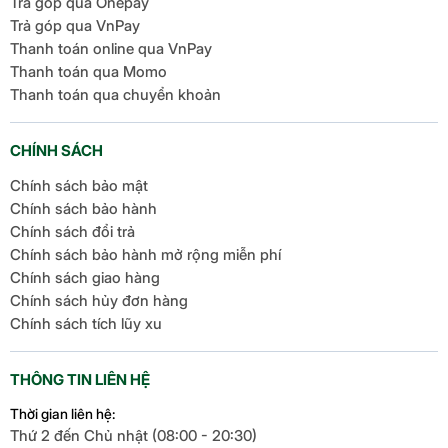
Trả góp qua Onepay
3 x Cortex-X4,
3x Arm Cortex-
Trả góp qua VnPay
lên đến
A715, lên đến
Thanh toán online qua VnPay
CPU
2,85GHz
3,0GHz
Thanh toán qua Momo
Thanh toán qua chuyển khoản
4 x Cortex-
4x Arm Cortex-
A720, lên đến
A510, lên đến
2,0GHz
2,0GHz
CHÍNH SÁCH
Chính sách bảo mật
Arm Immortalis-
Arm Immortalis-
Chính sách bảo hành
GPU
G720 MC12
G715
Chính sách đổi trả
Chính sách bảo hành mở rộng miễn phí
Chính sách giao hàng
Chính sách hủy đơn hàng
Nhìn chung, khi so sánh tổng thể, cả hai con chip
Chính sách tích lũy xu
Dimensity 9300+ và Dimensity 9200+ đều mạnh về
hiệu năng và khả năng đồ họa. Tuy nhiên, với kiến
THÔNG TIN LIÊN HỆ
trúc CPU mới và tần số xung nhịp cao hơn, con chip
trên 14T Pro có hiệu năng cao hơn khi xử lý các tác
Thời gian liên hệ:
vụ nặng đòi hỏi nhiều tài nguyên hơn.
Thứ 2 đến Chủ nhật (08:00 - 20:30)