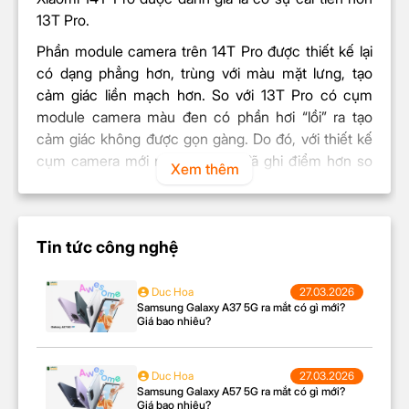
Làm đẹp
13T Pro.
Hẹn giờ chụp liên tục
Google Lens
Phần module camera trên 14T Pro được thiết kế lại
Chụp hẹn giờ
có dạng phẳng hơn, trùng với màu mặt lưng, tạo
Chế độ đạo diễn
cảm giác liền mạch hơn. So với 13T Pro có cụm
Chạm để chụp ảnh
module camera màu đen có phần hơi “lồi” ra tạo
Chuyên nghiệp (Pro)
cảm giác không được gọn gàng. Do đó, với thiết kế
Bộ lọc màu
cụm camera mới này, 14T Pro đã ghi điểm hơn so
Xem thêm
AI Camera
với thế hệ cũ.
Video chuyên nghiệp
HD 720p@30/120/240/960fps
FullHD
Tin tức công nghệ
Quay video
1080p@30/60/120/240/960fps
4K 2160p@24/30/60 fps
Duc Hoa
27.03.2026
Samsung Galaxy A37 5G ra mắt có gì mới?
PIN & SẠC
Giá bao nhiêu?
Loại pin
Li-Po
Duc Hoa
27.03.2026
Tiết kiệm pin
Công nghệ pin
Samsung Galaxy A57 5G ra mắt có gì mới?
Sạc pin nhanh
Giá bao nhiêu?