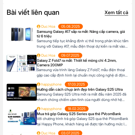
Bài viết liên quan
Xem tất cả
Duc Hoa
05.08.2025
Samsung Galaxy A17 sắp ra mắt: Nâng cấp camera, giá
từ 6 triệu
Samsung tiếp tục khẳng định vị thế trong phân khúc tầm
trung với Galaxy A17, mẫu điện thoại dự kiến ra mắt vào
cuối năm 2025 đã xuất hiện trên website các hệ thống
Duc Hoa
09.07.2025
bán lẻ tại Châu Âu. Với những nâng cấp đáng chú ý về
Galaxy Z Fold7 ra mắt: Thiết kế mỏng chỉ 4.2mm,
camera, hiệu năng và thiết kế, Galaxy A17 […]
Camera 200MP
Samsung vừa trình làng Galaxy Z Fold7, mẫu điện thoại
gập cao cấp định hình lại chuẩn mực công nghệ di động.
Với thiết kế siêu mỏng chỉ 4.2mm khi mở ra và camera
happyphone
17.03.2025
200MP sắc nét chưa từng có trên dòng Z Fold, sản phẩm
Hướng dẫn cách chụp ảnh đẹp trên Galaxy S25 Ultra
này không chỉ là một thiết bị công nghệ […]
Samsung Galaxy S25 Ultra mới ra mắt đầu năm 2025 đã
nhanh chóng chiếm cảm tình của người dùng nhờ hệ
thống camera đẳng cấp. Với camera chính lên đến
happyphone
18.02.2025
200MP, khả năng zoom xa ấn tượng và các tính năng
Mua trả góp Galaxy S25 Series qua thẻ PVcomBank
thông minh giúp ghi lại những khoảnh khắc đẹp trong
Với chương trình trả góp Galaxy S25 qua thẻ PVcomBank
cuộc sống. Sau đây […]
tại Happy Phone, khách hàng sẽ được tận hưởng mức lãi
suất cực kỳ ưu đãi. Đặc biệt, khách hàng có thể linh hoạt
Duc Hoa
03.07.2025
lựa chọn kỳ hạn trả góp từ 3 đến 12 tháng, phù hợp với