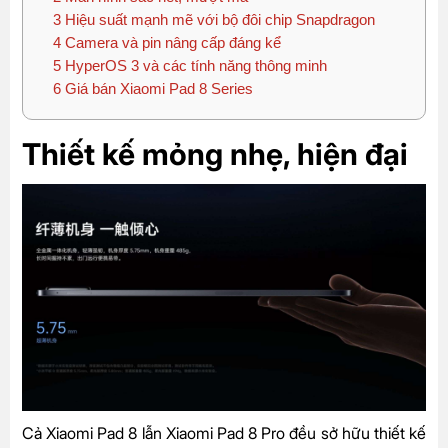
3
Hiệu suất mạnh mẽ với bộ đôi chip Snapdragon
4
Camera và pin nâng cấp đáng kể
5
HyperOS 3 và các tính năng thông minh
6
Giá bán Xiaomi Pad 8 Series
Thiết kế mỏng nhẹ, hiện đại
Cả Xiaomi Pad 8 lẫn Xiaomi Pad 8 Pro đều sở hữu thiết kế