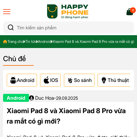
0
Trang chủ
Tin tức
Android
Xiaomi Pad 8 và Xiaomi Pad 8 Pro vừa ra mắt có gì 
Chủ đề
Android
IOS
So sánh
Thủ thuật & A
Android
Duc Hoa
-
29.09.2025
Xiaomi Pad 8 và Xiaomi Pad 8 Pro vừa
ra mắt có gì mới?