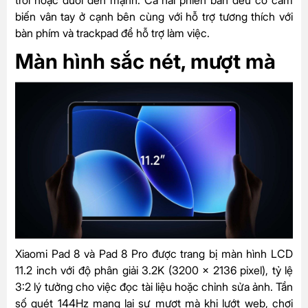
trời hoặc dưới đèn mạnh. Cả hai phiên bản đều có cảm
biến vân tay ở cạnh bên cùng với hỗ trợ tương thích với
bàn phím và trackpad để hỗ trợ làm việc.
Màn hình sắc nét, mượt mà
Xiaomi Pad 8 và Pad 8 Pro được trang bị màn hình LCD
11.2 inch với độ phân giải 3.2K (3200 x 2136 pixel), tỷ lệ
3:2 lý tưởng cho việc đọc tài liệu hoặc chỉnh sửa ảnh. Tần
số quét 144Hz mang lại sự mượt mà khi lướt web, chơi