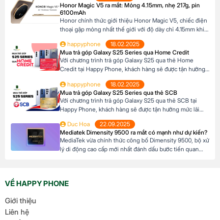
Honor Magic V5 ra mắt: Mỏng 4.15mm, nhẹ 217g, pin
khả năng tài chính của mình. Mục […]
6100mAh
Honor chính thức giới thiệu Honor Magic V5, chiếc điện
thoại gập mỏng nhất thế giới với độ dày chỉ 4.15mm khi
mở và 8.8mm khi gập (phiên bản Trắng Ngà). Với trọng
happyphone
18.02.2025
lượng 217g, pin dung lượng lớn 6100mAh và công nghệ
Mua trả góp Galaxy S25 Series qua Home Credit
AI tiên tiến, Honor Magic V5 định nghĩa lại chuẩn mực
Với chương trình trả góp Galaxy S25 qua thẻ Home
flagship […]
Credit tại Happy Phone, khách hàng sẽ được tận hưởng
mức lãi suất cực kỳ ưu đãi. Đặc biệt, khách hàng có thể
happyphone
18.02.2025
linh hoạt lựa chọn kỳ hạn trả góp từ 3 đến 12 tháng, phù
Mua trả góp Galaxy S25 Series qua thẻ SCB
hợp với khả năng tài chính của mình. […]
Với chương trình trả góp Galaxy S25 qua thẻ SCB tại
Happy Phone, khách hàng sẽ được tận hưởng mức lãi
suất cực kỳ ưu đãi. Đặc biệt, khách hàng có thể linh hoạt
Duc Hoa
22.09.2025
lựa chọn kỳ hạn trả góp từ 3 đến 12 tháng, phù hợp với
Mediatek Dimensity 9500 ra mắt có mạnh như dự kiến?
khả năng tài chính của mình. Mục […]
MediaTek vừa chính thức công bố Dimensity 9500, bộ xử
lý di động cao cấp mới nhất đánh dấu bước tiến quan
trọng trong dòng sản phẩm flagship của hãng. Với kiến
trúc tiên tiến và các tối ưu hóa tập trung vào hiệu suất,
hiệu quả năng lượng cùng trí tuệ nhân tạo, Dimensity […]
VỀ HAPPY PHONE
Giới thiệu
Liên hệ