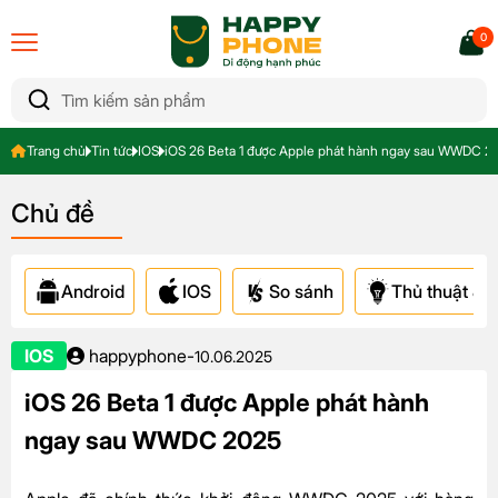
0
Trang chủ
Tin tức
IOS
iOS 26 Beta 1 được Apple phát hành ngay sau WWDC 2
Chủ đề
Android
IOS
So sánh
Thủ thuật & A
IOS
happyphone
-
10.06.2025
iOS 26 Beta 1 được Apple phát hành
ngay sau WWDC 2025