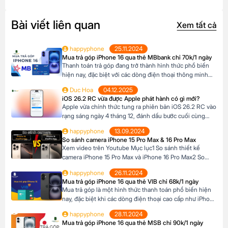
Bài viết liên quan
Xem tất cả
happyphone
25.11.2024
Mua trả góp iPhone 16 qua thẻ MBbank chỉ 70k/1 ngày
Thanh toán trả góp đang trở thành hình thức phổ biến
hiện nay, đặc biệt với các dòng điện thoại thông minh
cao cấp như iPhone 16, khi mức giá khá cao vượt ngoài
Duc Hoa
04.12.2025
khả năng tài chính tức thời của nhiều người Tại Happy
iOS 26.2 RC vừa được Apple phát hành có gì mới?
Phone, khách hàng có thể lựa chọn chương trình trả […]
Apple vừa chính thức tung ra phiên bản iOS 26.2 RC vào
rạng sáng ngày 4 tháng 12, đánh dấu bước cuối cùng
trước khi bản cập nhật chính thức đến tay người dùng.
happyphone
13.09.2024
Phiên bản này mang đến một số cải tiến thú vị, tập trung
So sánh camera iPhone 15 Pro Max & 16 Pro Max
vào việc nâng cao trải nghiệm người dùng […]
Xem video trên Youtube Mục lục1 So sánh thiết kế
camera iPhone 15 Pro Max và iPhone 16 Pro Max2 So
sánh camera iPhone 15 Pro Max và iPhone 16 Pro Max3
happyphone
26.11.2024
So sánh khả năng quay video của iPhone 15 Pro Max và
Mua trả góp iPhone 16 qua thẻ VIB chỉ 68k/1 ngày
iPhone 16 Pro Max4 Nút Camera control trên iPhone 16
Mua trả góp là một hình thức thanh toán phổ biến hiện
Pro […]
nay, đặc biệt khi các dòng điện thoại cao cấp như iPhone
16 Series có mức giá khá cao, trong khi nhiều người chưa
happyphone
28.11.2024
đủ điều kiện tài chính để thanh toán một lần. Tại Happy
Mua trả góp iPhone 16 qua thẻ MSB chỉ 90k/1 ngày
Phone, chương trình trả góp iPhone 16 […]