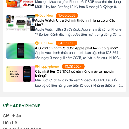
Mục lục1 Mua trả góp iPhone 16 128GB qua thẻ tín dụng
MSB1.1 Kỳ hạn 3 tháng1.2 Kỳ hạn 6 tháng1.3 Kỳ hạn 9
tháng1.4 Kỳ hạn 12 tháng Mua trả góp iPhone 16 128GB
Duc Hoa
10.09.2025
qua thẻ tín dụng MSB Đừng bỏ lỡ cơ hội sở hữu iPhone
Apple Watch Ultra 3 chính thức trình làng có gì đặc
16 128GB với mức giá hấp dẫn […]
biệt?
Apple Watch Ultra 3 vừa được Apple ra mắt cùng iPhone
17 Series, đánh dấu một bước tiến mới trong dòng đồng
hồ thông minh dành cho những ai đam mê thể thao và
Duc Hoa
04.11.2025
phiêu lưu. Với thiết kế chắc chắn, tính năng theo dõi sức
iOS 26.1 chính thức được Apple phát hành có gì mới?
khỏe vượt trội và thời lượng pin ấn tượng, […]
Apple vừa chính thức phát hành bản cập nhật iOS 26.1
vào ngày 3 tháng 11 năm 2025, chỉ vài tuần sau khi iOS
26 ra mắt. Đây là bản cập nhật đầu tiên lớn cho hệ điều
happyphone
13.08.2024
hành mới nhất dành cho iPhone, mang đến nhiều cải
Cập nhật lên iOS 17.6.1 có gây nóng máy và hao pin
tiến đáng chú ý, tập trung vào […]
không?
Mục lục1 Click tại đây để xem Video2 iOS 17.6.1 sửa lỗi
bảo vệ dữ liệu nâng cao trên iCloud3 Những thiết bị nào
hỗ trợ cập nhật lên iOS 17.6.1? 4 iOS 17.6.1 có gây nóng
máy và hao pin không? Click tại đây để xem Video Mới
đây, Apple đã chính thức ra mắt […]
VỀ HAPPY PHONE
Giới thiệu
Liên hệ