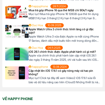
16 Series có mức giá khá cao, trong khi nhiều người chưa
happyphone
28.11.2024
đủ điều kiện tài chính để thanh toán một lần. Tại Happy
Mua trả góp iPhone 16 qua thẻ MSB chỉ 90k/1 ngày
Phone, chương trình trả góp iPhone 16 […]
Mục lục1 Mua trả góp iPhone 16 128GB qua thẻ tín dụng
MSB1.1 Kỳ hạn 3 tháng1.2 Kỳ hạn 6 tháng1.3 Kỳ hạn 9
tháng1.4 Kỳ hạn 12 tháng Mua trả góp iPhone 16 128GB
Duc Hoa
10.09.2025
qua thẻ tín dụng MSB Đừng bỏ lỡ cơ hội sở hữu iPhone
Apple Watch Ultra 3 chính thức trình làng có gì đặc
16 128GB với mức giá hấp dẫn […]
biệt?
Apple Watch Ultra 3 vừa được Apple ra mắt cùng iPhone
17 Series, đánh dấu một bước tiến mới trong dòng đồng
hồ thông minh dành cho những ai đam mê thể thao và
Duc Hoa
04.11.2025
phiêu lưu. Với thiết kế chắc chắn, tính năng theo dõi sức
iOS 26.1 chính thức được Apple phát hành có gì mới?
khỏe vượt trội và thời lượng pin ấn tượng, […]
Apple vừa chính thức phát hành bản cập nhật iOS 26.1
vào ngày 3 tháng 11 năm 2025, chỉ vài tuần sau khi iOS
26 ra mắt. Đây là bản cập nhật đầu tiên lớn cho hệ điều
happyphone
13.08.2024
hành mới nhất dành cho iPhone, mang đến nhiều cải
Cập nhật lên iOS 17.6.1 có gây nóng máy và hao pin
tiến đáng chú ý, tập trung vào […]
không?
Mục lục1 Click tại đây để xem Video2 iOS 17.6.1 sửa lỗi
bảo vệ dữ liệu nâng cao trên iCloud3 Những thiết bị nào
hỗ trợ cập nhật lên iOS 17.6.1? 4 iOS 17.6.1 có gây nóng
máy và hao pin không? Click tại đây để xem Video Mới
đây, Apple đã chính thức ra mắt […]
VỀ HAPPY PHONE