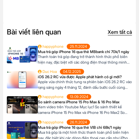
Bài viết liên quan
Xem tất cả
happyphone
25.11.2024
Mua trả góp iPhone 16 qua thẻ MBbank chỉ 70k/1 ngày
Thanh toán trả góp đang trở thành hình thức phổ biến
hiện nay, đặc biệt với các dòng điện thoại thông minh
cao cấp như iPhone 16, khi mức giá khá cao vượt ngoài
Duc Hoa
04.12.2025
khả năng tài chính tức thời của nhiều người Tại Happy
iOS 26.2 RC vừa được Apple phát hành có gì mới?
Phone, khách hàng có thể lựa chọn chương trình trả […]
Apple vừa chính thức tung ra phiên bản iOS 26.2 RC vào
rạng sáng ngày 4 tháng 12, đánh dấu bước cuối cùng
trước khi bản cập nhật chính thức đến tay người dùng.
happyphone
13.09.2024
Phiên bản này mang đến một số cải tiến thú vị, tập trung
So sánh camera iPhone 15 Pro Max & 16 Pro Max
vào việc nâng cao trải nghiệm người dùng […]
Xem video trên Youtube Mục lục1 So sánh thiết kế
camera iPhone 15 Pro Max và iPhone 16 Pro Max2 So
sánh camera iPhone 15 Pro Max và iPhone 16 Pro Max3
happyphone
26.11.2024
So sánh khả năng quay video của iPhone 15 Pro Max và
Mua trả góp iPhone 16 qua thẻ VIB chỉ 68k/1 ngày
iPhone 16 Pro Max4 Nút Camera control trên iPhone 16
Mua trả góp là một hình thức thanh toán phổ biến hiện
Pro […]
nay, đặc biệt khi các dòng điện thoại cao cấp như iPhone