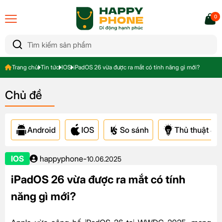
0
Trang chủ
Tin tức
IOS
iPadOS 26 vừa được ra mắt có tính năng gì mới?
Chủ đề
Android
IOS
So sánh
Thủ thuật & A
IOS
happyphone
-
10.06.2025
iPadOS 26 vừa được ra mắt có tính
năng gì mới?