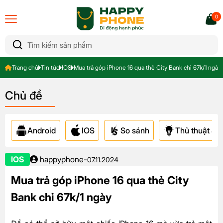
0
Trang chủ
Tin tức
IOS
Mua trả góp iPhone 16 qua thẻ City Bank chỉ 67k/1 ngày
Chủ đề
Android
IOS
So sánh
Thủ thuật & A
IOS
happyphone
-
07.11.2024
Mua trả góp iPhone 16 qua thẻ City
Bank chỉ 67k/1 ngày