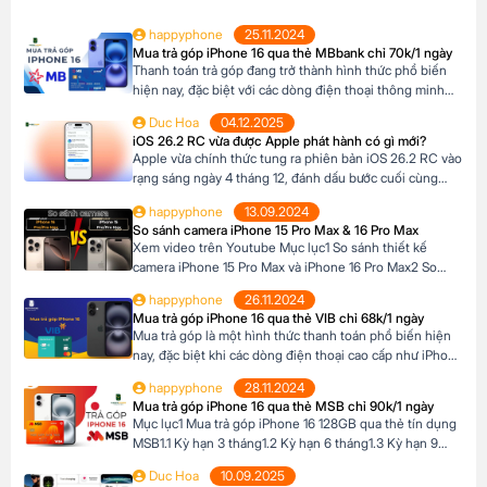
happyphone
25.11.2024
Mua trả góp iPhone 16 qua thẻ MBbank chỉ 70k/1 ngày
Thanh toán trả góp đang trở thành hình thức phổ biến
hiện nay, đặc biệt với các dòng điện thoại thông minh
cao cấp như iPhone 16, khi mức giá khá cao vượt ngoài
Duc Hoa
04.12.2025
khả năng tài chính tức thời của nhiều người Tại Happy
iOS 26.2 RC vừa được Apple phát hành có gì mới?
Phone, khách hàng có thể lựa chọn chương trình trả […]
Apple vừa chính thức tung ra phiên bản iOS 26.2 RC vào
rạng sáng ngày 4 tháng 12, đánh dấu bước cuối cùng
trước khi bản cập nhật chính thức đến tay người dùng.
happyphone
13.09.2024
Phiên bản này mang đến một số cải tiến thú vị, tập trung
So sánh camera iPhone 15 Pro Max & 16 Pro Max
vào việc nâng cao trải nghiệm người dùng […]
Xem video trên Youtube Mục lục1 So sánh thiết kế
camera iPhone 15 Pro Max và iPhone 16 Pro Max2 So
sánh camera iPhone 15 Pro Max và iPhone 16 Pro Max3
happyphone
26.11.2024
So sánh khả năng quay video của iPhone 15 Pro Max và
Mua trả góp iPhone 16 qua thẻ VIB chỉ 68k/1 ngày
iPhone 16 Pro Max4 Nút Camera control trên iPhone 16
Mua trả góp là một hình thức thanh toán phổ biến hiện
Pro […]
nay, đặc biệt khi các dòng điện thoại cao cấp như iPhone
16 Series có mức giá khá cao, trong khi nhiều người chưa
happyphone
28.11.2024
đủ điều kiện tài chính để thanh toán một lần. Tại Happy
Mua trả góp iPhone 16 qua thẻ MSB chỉ 90k/1 ngày
Phone, chương trình trả góp iPhone 16 […]
Mục lục1 Mua trả góp iPhone 16 128GB qua thẻ tín dụng
MSB1.1 Kỳ hạn 3 tháng1.2 Kỳ hạn 6 tháng1.3 Kỳ hạn 9
tháng1.4 Kỳ hạn 12 tháng Mua trả góp iPhone 16 128GB
Duc Hoa
10.09.2025
qua thẻ tín dụng MSB Đừng bỏ lỡ cơ hội sở hữu iPhone