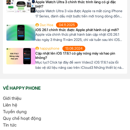
Apple Watch Ultra 3 chính thức trình làng có gì đặc
16 128GB với mức giá hấp dẫn […]
biệt?
Apple Watch Ultra 3 vừa được Apple ra mắt cùng iPhone
17 Series, đánh dấu một bước tiến mới trong dòng đồng
hồ thông minh dành cho những ai đam mê thể thao và
Duc Hoa
04.11.2025
phiêu lưu. Với thiết kế chắc chắn, tính năng theo dõi sức
iOS 26.1 chính thức được Apple phát hành có gì mới?
khỏe vượt trội và thời lượng pin ấn tượng, […]
Apple vừa chính thức phát hành bản cập nhật iOS 26.1
vào ngày 3 tháng 11 năm 2025, chỉ vài tuần sau khi iOS
26 ra mắt. Đây là bản cập nhật đầu tiên lớn cho hệ điều
happyphone
13.08.2024
hành mới nhất dành cho iPhone, mang đến nhiều cải
Cập nhật lên iOS 17.6.1 có gây nóng máy và hao pin
tiến đáng chú ý, tập trung vào […]
không?
Mục lục1 Click tại đây để xem Video2 iOS 17.6.1 sửa lỗi
bảo vệ dữ liệu nâng cao trên iCloud3 Những thiết bị nào
hỗ trợ cập nhật lên iOS 17.6.1? 4 iOS 17.6.1 có gây nóng
máy và hao pin không? Click tại đây để xem Video Mới
đây, Apple đã chính thức ra mắt […]
VỀ HAPPY PHONE
Giới thiệu
Liên hệ
Tuyển dụng
Quy chế hoạt động
Tin tức