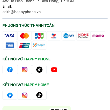
483 Tô Hiến Thành, P. Diên Hồng, TP.HCM
nhanh 20W qua cổng USB-C (50% trong 30 phút).
Email:
Hỗ trợ sạc không dây MagSafe 15W và Qi 7.5W, cực
cskh@happyphone.vn
tiện. Máy hỗ trợ 5G siêu nhanh, Wi-Fi 6, Bluetooth
5.3 và định vị GPS chính xác. SIM kép (Nano +
PHƯƠNG THỨC THANH TOÁN
eSIM) hoặc hai eSIM giúp bạn quản lý công việc và
cá nhân dễ dàng. Loa kép stereo và micro chống ồn
cho âm thanh sống động. Tính năng này mang lại
kết nối đa năng
, giữ bạn luôn kết nối.
KẾT NỐI VỚI
HAPPY PHONE
KẾT NỐI VỚI
HAPPY HOME
Phù hợp mọi lối sống