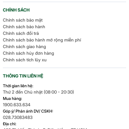
CHÍNH SÁCH
Chính sách bảo mật
Bộ nhớ lớn: Tha hồ lưu trữ
Chính sách bảo hành
Chính sách đổi trả
ảnh, video, ứng dụng
Chính sách bảo hành mở rộng miễn phí
Chính sách giao hàng
Với tùy chọn bộ nhớ 256GB, đủ để bạn lưu hàng
Chính sách hủy đơn hàng
nghìn bức ảnh, video 4K hay cài cả tá ứng dụng,
Chính sách tích lũy xu
game. Không lo đầy bộ nhớ, thoải mái chụp ảnh,
quay video hay tải phim về xem offline. Kết hợp với
THÔNG TIN LIÊN HỆ
hệ điều hành iOS 18, máy chạy mượt, quản lý dữ liệu
thông minh. Tính năng này mang lại
sử dụng đa
Thời gian liên hệ:
Thứ 2 đến Chủ nhật (08:00 - 20:30)
năng
, đáp ứng mọi nhu cầu lưu trữ của bạn.
Mua hàng:
Pin và kết nối: Dùng lâu,
1900.633.634
Góp ý/ Phản ánh DV/ CSKH:
kết nối nhanh
028.73083483
Địa chỉ:
Pin iPhone 16 Plus kéo dài 24 giờ xem video, sạc