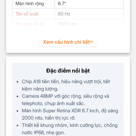
Màn hình rộng
6.7″
Tần số quét
60 Hz
Độ sáng tối đa
2000 nits
Độ phân giải
1179 x 2556 Pixels
Xem cấu hình chi tiết
CHIP
Chip
Apple A18
4 nhân 2.42 GHz: tiết kiệm pin,
Đặc điểm nổi bật
Loại/Tốc độ
tốc độ vừa phải.
(CPU)
2 nhân 4.05 GHz: tốc độ rất
Chip A18 tiên tiến, hiệu năng vượt trội, tiết
cao
kiệm năng lượng.
Camera 48MP với góc rộng, siêu rộng và
Chip đồ họa
Apple GPU 5 nhân
telephoto, chụp ảnh xuất sắc.
(GPU)
Màn hình Super Retina XDR 6.7 inch, độ sáng
Nhân xử lý trí tuệ nhân tạo 16
Neural Engine
2000 nits, hiển thị rực rỡ.
lõi mới
Thiết kế khung nhôm, kính cường lực, chống
CAMERA
nước IP68, nhẹ gọn.