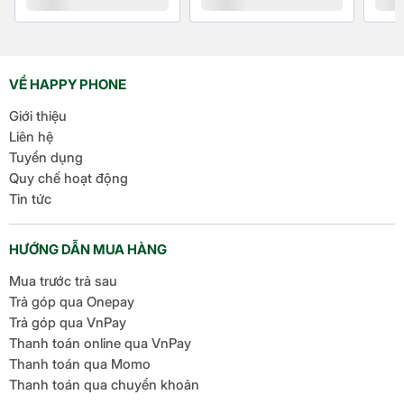
mà, tiết kiệm pin
Chip Apple A18 trên iPhone 16 Plus là siêu phẩm! Với
VỀ HAPPY PHONE
6 nhân CPU (2 nhân 4.05 GHz cực nhanh, 4 nhân
2.42 GHz tiết kiệm pin) và GPU 5 nhân, máy xử lý
Giới thiệu
mọi thứ mượt mà: từ chơi game nặng như Genshin
Liên hệ
Impact đến chỉnh video 4K. Neural Engine 16 nhân
Tuyển dụng
hỗ trợ Apple Intelligence, giúp Siri thông minh hơn,
Quy chế hoạt động
tự động chỉnh ảnh/video. Chip tiết kiệm năng lượng,
Tin tức
cho pin dùng đến 24 giờ xem video. Tính năng này
mang lại
trải nghiệm mượt mà
, phù hợp cho bạn
HƯỚNG DẪN MUA HÀNG
nào đa nhiệm hay sáng tạo.
Mua trước trả sau
Trả góp qua Onepay
Trả góp qua VnPay
Thanh toán online qua VnPay
Thanh toán qua Momo
Thanh toán qua chuyển khoản