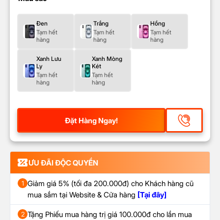
Đen
Trắng
Hồng
Tạm hết
Tạm hết
Tạm hết
hàng
hàng
hàng
Xanh Lưu
Xanh Mòng
Ly
Két
Tạm hết
Tạm hết
hàng
hàng
Đặt Hàng Ngay!
ƯU ĐÃI ĐỘC QUYỀN
Giảm giá 5% (tối đa 200.000đ) cho Khách hàng cũ
1
mua sắm tại Website & Cửa hàng
[Tại đây]
Tặng Phiếu mua hàng trị giá 100.000đ cho lần mua
2