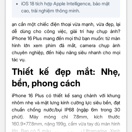
iOS 18 tích hợp Apple Intelligence, bảo mật
Camera chính: 48MP
Độ phân giải
cao, trải nghiệm thông minh.
Camera siêu rộng: 12 MP
camera sau
Camera Tele: 12 MP
ạn cần một chiếc điện thoại vừa mạnh, vừa đẹp, lại
Độ phân giải
dễ dùng cho công việc, giải trí hay chụp ảnh?
12 MP
camera trước
iPhone 16 Plus mang đến mọi thứ bạn muốn: từ màn
hình lớn xem phim đã mắt, camera chụp ảnh
Zoom quang học
2x
chuyên nghiệp, đến hiệu năng siêu nhanh cho mọi
Độ thu nhỏ quang học 2x
tác vụ.
Phạm vi thu phóng quang học
4x
Thiết kế đẹp mắt: Nhẹ,
Zoom kỹ thuật số
lên đến 10x
Camera Control
bền, phong cách
True Tone
Photonic Engine
iPhone 16 Plus có thiết kế sang chảnh với khung
Deep Fusion
nhôm nhẹ và mặt lưng kính cường lực siêu bền, đạt
HDR thế hệ 5
chuẩn chống nước/bụi IP68 (ngập 6m trong 30
Ảnh chân dung (
Focus, Depth
phút). Máy mỏng chỉ 7.8mm, kích thước
Control
)
160.9x77.8mm, nặng 199g, cầm vừa tay dù màn hình
Sáu chế độ chiếu sáng chân
lớn. Bạn có 5 màu để chọn: Đen Ultramarine, Xanh