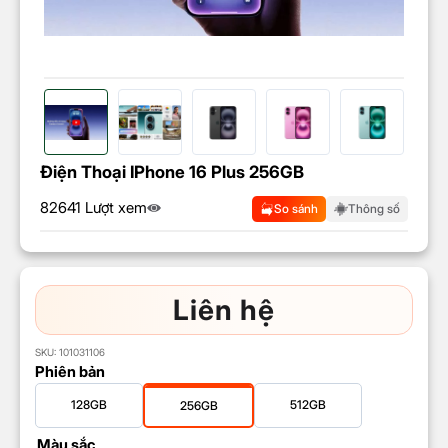
Điện Thoại IPhone 16 Plus 256GB
82641 Lượt xem
So sánh
Thông số
Liên hệ
SKU:
101031106
Phiên bản
128GB
512GB
256GB
Màu sắc