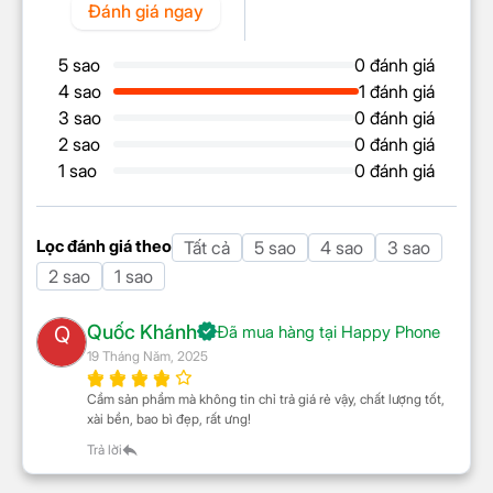
Đánh giá ngay
KẾT NỐI
5 sao
0 đánh giá
SIM kép (SIM Nano và eSIM)
Thẻ sim
4 sao
1 đánh giá
Hỗ trợ hai eSIM
3 sao
0 đánh giá
Mạng di động
Hỗ trợ 5G
2 sao
0 đánh giá
Wi-Fi MIMO
1 sao
0 đánh giá
Wifi
Wi-Fi 7
Bluetooth
v5.3
Lọc đánh giá theo
Tất cả
5 sao
4 sao
3 sao
QZSS
2 sao
1 sao
BEIDOU
Màn hình Super Retina
GLONASS
Định vị GPS
Quốc Khánh
Q
Đã mua hàng tại Happy Phone
NavIC
XDR 6.7 inch: To, sáng, đã
19 Tháng Năm, 2025
GPS
GALILEO
mắt
Cầm sản phẩm mà không tin chỉ trả giá rẻ vậy, chất lượng tốt,
xài bền, bao bì đẹp, rất ưng!
Cổng kết nối/sạc
Type-C
Trả lời
Màn hình iPhone 16 Plus lớn 6.7 inch, công nghệ
Jack tai nghe
Type-C
Super Retina XDR, độ phân giải 1290x2796 pixel,