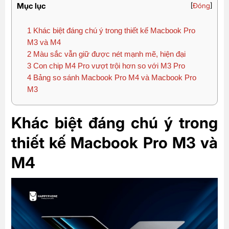
Mục lục
[
Đóng
]
1
Khác biệt đáng chú ý trong thiết kế Macbook Pro
M3 và M4
2
Màu sắc vẫn giữ được nét mạnh mẽ, hiện đại
3
Con chip M4 Pro vượt trội hơn so với M3 Pro
4
Bảng so sánh Macbook Pro M4 và Macbook Pro
M3
Khác biệt đáng chú ý trong
thiết kế Macbook Pro M3 và
M4