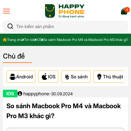
0
Trang chủ
Tin tức
IOS
So sánh Macbook Pro M4 và Macbook Pro M3 khác gì?
Chủ đề
Android
IOS
So sánh
Thủ thuật & A
IOS
happyphone
-
30.09.2024
So sánh Macbook Pro M4 và Macbook
Pro M3 khác gì?