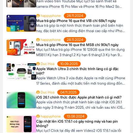
Xem video trên Youtube Mục lục1 So sánh thiết kế
camera iPhone 15 Pro Max và iPhone 16 Pro Max2 So
sánh camera iPhone 15 Pro Max và iPhone 16 Pro Max3
happyphone
26.11.2024
So sánh khả năng quay video của iPhone 15 Pro Max và
Mua trả góp iPhone 16 qua thẻ VIB chỉ 68k/1 ngày
iPhone 16 Pro Max4 Nút Camera control trên iPhone 16
Mua trả góp là một hình thức thanh toán phổ biến hiện
Pro […]
nay, đặc biệt khi các dòng điện thoại cao cấp như iPhone
16 Series có mức giá khá cao, trong khi nhiều người chưa
happyphone
28.11.2024
đủ điều kiện tài chính để thanh toán một lần. Tại Happy
Mua trả góp iPhone 16 qua thẻ MSB chỉ 90k/1 ngày
Phone, chương trình trả góp iPhone 16 […]
Mục lục1 Mua trả góp iPhone 16 128GB qua thẻ tín dụng
MSB1.1 Kỳ hạn 3 tháng1.2 Kỳ hạn 6 tháng1.3 Kỳ hạn 9
tháng1.4 Kỳ hạn 12 tháng Mua trả góp iPhone 16 128GB
Duc Hoa
10.09.2025
qua thẻ tín dụng MSB Đừng bỏ lỡ cơ hội sở hữu iPhone
Apple Watch Ultra 3 chính thức trình làng có gì đặc
16 128GB với mức giá hấp dẫn […]
biệt?
Apple Watch Ultra 3 vừa được Apple ra mắt cùng iPhone
17 Series, đánh dấu một bước tiến mới trong dòng đồng
hồ thông minh dành cho những ai đam mê thể thao và
Duc Hoa
04.11.2025
phiêu lưu. Với thiết kế chắc chắn, tính năng theo dõi sức
iOS 26.1 chính thức được Apple phát hành có gì mới?
khỏe vượt trội và thời lượng pin ấn tượng, […]
Apple vừa chính thức phát hành bản cập nhật iOS 26.1
vào ngày 3 tháng 11 năm 2025, chỉ vài tuần sau khi iOS
26 ra mắt. Đây là bản cập nhật đầu tiên lớn cho hệ điều
happyphone
13.08.2024
hành mới nhất dành cho iPhone, mang đến nhiều cải
Cập nhật lên iOS 17.6.1 có gây nóng máy và hao pin
tiến đáng chú ý, tập trung vào […]
không?
Mục lục1 Click tại đây để xem Video2 iOS 17.6.1 sửa lỗi