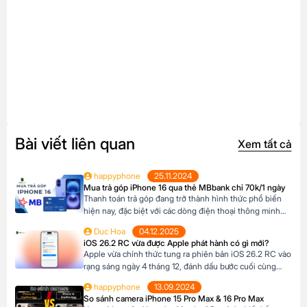
Bài viết liên quan
Xem tất cả
happyphone
25.11.2024
Mua trả góp iPhone 16 qua thẻ MBbank chỉ 70k/1 ngày
Thanh toán trả góp đang trở thành hình thức phổ biến
hiện nay, đặc biệt với các dòng điện thoại thông minh
cao cấp như iPhone 16, khi mức giá khá cao vượt ngoài
Duc Hoa
04.12.2025
khả năng tài chính tức thời của nhiều người Tại Happy
iOS 26.2 RC vừa được Apple phát hành có gì mới?
Phone, khách hàng có thể lựa chọn chương trình trả […]
Apple vừa chính thức tung ra phiên bản iOS 26.2 RC vào
rạng sáng ngày 4 tháng 12, đánh dấu bước cuối cùng
trước khi bản cập nhật chính thức đến tay người dùng.
happyphone
13.09.2024
Phiên bản này mang đến một số cải tiến thú vị, tập trung
So sánh camera iPhone 15 Pro Max & 16 Pro Max
vào việc nâng cao trải nghiệm người dùng […]