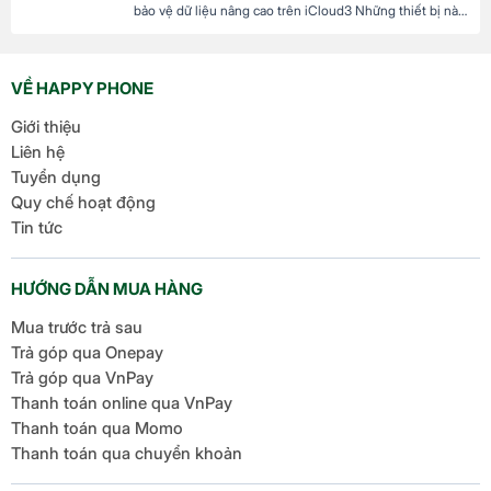
bảo vệ dữ liệu nâng cao trên iCloud3 Những thiết bị nào
hỗ trợ cập nhật lên iOS 17.6.1? 4 iOS 17.6.1 có gây nóng
máy và hao pin không? Click tại đây để xem Video Mới
đây, Apple đã chính thức ra mắt […]
VỀ HAPPY PHONE
Giới thiệu
Liên hệ
Tuyển dụng
Quy chế hoạt động
Tin tức
HƯỚNG DẪN MUA HÀNG
Mua trước trả sau
Trả góp qua Onepay
Trả góp qua VnPay
Thanh toán online qua VnPay
Thanh toán qua Momo
Thanh toán qua chuyển khoản