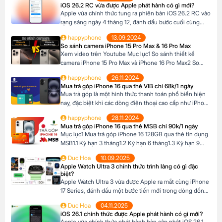
iOS 26.2 RC vừa được Apple phát hành có gì mới?
Phone, khách hàng có thể lựa chọn chương trình trả […]
Apple vừa chính thức tung ra phiên bản iOS 26.2 RC vào
rạng sáng ngày 4 tháng 12, đánh dấu bước cuối cùng
trước khi bản cập nhật chính thức đến tay người dùng.
happyphone
13.09.2024
Phiên bản này mang đến một số cải tiến thú vị, tập trung
So sánh camera iPhone 15 Pro Max & 16 Pro Max
vào việc nâng cao trải nghiệm người dùng […]
Xem video trên Youtube Mục lục1 So sánh thiết kế
camera iPhone 15 Pro Max và iPhone 16 Pro Max2 So
sánh camera iPhone 15 Pro Max và iPhone 16 Pro Max3
happyphone
26.11.2024
So sánh khả năng quay video của iPhone 15 Pro Max và
Mua trả góp iPhone 16 qua thẻ VIB chỉ 68k/1 ngày
iPhone 16 Pro Max4 Nút Camera control trên iPhone 16
Mua trả góp là một hình thức thanh toán phổ biến hiện
Pro […]
nay, đặc biệt khi các dòng điện thoại cao cấp như iPhone
16 Series có mức giá khá cao, trong khi nhiều người chưa
happyphone
28.11.2024
đủ điều kiện tài chính để thanh toán một lần. Tại Happy
Mua trả góp iPhone 16 qua thẻ MSB chỉ 90k/1 ngày
Phone, chương trình trả góp iPhone 16 […]
Mục lục1 Mua trả góp iPhone 16 128GB qua thẻ tín dụng
MSB1.1 Kỳ hạn 3 tháng1.2 Kỳ hạn 6 tháng1.3 Kỳ hạn 9
tháng1.4 Kỳ hạn 12 tháng Mua trả góp iPhone 16 128GB
Duc Hoa
10.09.2025
qua thẻ tín dụng MSB Đừng bỏ lỡ cơ hội sở hữu iPhone
Apple Watch Ultra 3 chính thức trình làng có gì đặc
16 128GB với mức giá hấp dẫn […]
biệt?
Apple Watch Ultra 3 vừa được Apple ra mắt cùng iPhone
17 Series, đánh dấu một bước tiến mới trong dòng đồng
hồ thông minh dành cho những ai đam mê thể thao và
Duc Hoa
04.11.2025
phiêu lưu. Với thiết kế chắc chắn, tính năng theo dõi sức
iOS 26.1 chính thức được Apple phát hành có gì mới?
khỏe vượt trội và thời lượng pin ấn tượng, […]
Apple vừa chính thức phát hành bản cập nhật iOS 26.1