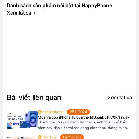
Danh sách sản phẩm nổi bật tại HappyPhone
Xem tất cả
Bài viết liên quan
Xem tất cả
happyphone
25.11.2024
Mua trả góp iPhone 16 qua thẻ MBbank chỉ 70k/1 ngày
Thanh toán trả góp đang trở thành hình thức phổ biến
hiện nay, đặc biệt với các dòng điện thoại thông minh
cao cấp như iPhone 16, khi mức giá khá cao vượt ngoài
Duc Hoa
04.12.2025
khả năng tài chính tức thời của nhiều người Tại Happy