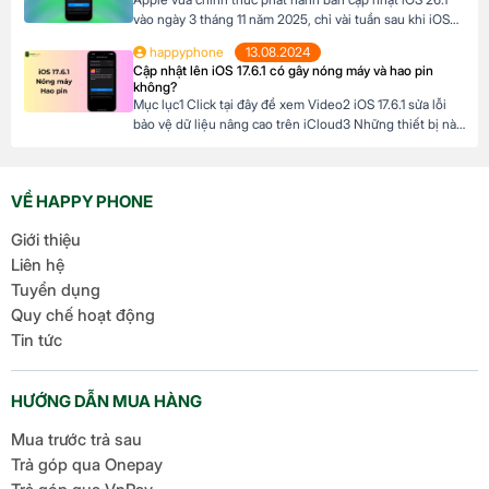
vào ngày 3 tháng 11 năm 2025, chỉ vài tuần sau khi iOS
26 ra mắt. Đây là bản cập nhật đầu tiên lớn cho hệ điều
happyphone
13.08.2024
hành mới nhất dành cho iPhone, mang đến nhiều cải
Cập nhật lên iOS 17.6.1 có gây nóng máy và hao pin
tiến đáng chú ý, tập trung vào […]
không?
Mục lục1 Click tại đây để xem Video2 iOS 17.6.1 sửa lỗi
bảo vệ dữ liệu nâng cao trên iCloud3 Những thiết bị nào
hỗ trợ cập nhật lên iOS 17.6.1? 4 iOS 17.6.1 có gây nóng
máy và hao pin không? Click tại đây để xem Video Mới
đây, Apple đã chính thức ra mắt […]
VỀ HAPPY PHONE
Giới thiệu
Liên hệ
Tuyển dụng
Quy chế hoạt động
Tin tức
HƯỚNG DẪN MUA HÀNG
Mua trước trả sau
Trả góp qua Onepay