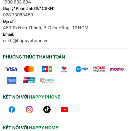
1900.633.634
Góp ý/ Phản ánh DV/ CSKH:
028.73083483
Địa chỉ:
483 Tô Hiến Thành, P. Diên Hồng, TP.HCM
Email:
cskh@happyphone.vn
PHƯƠNG THỨC THANH TOÁN
KẾT NỐI VỚI
HAPPY PHONE
KẾT NỐI VỚI
HAPPY HOME