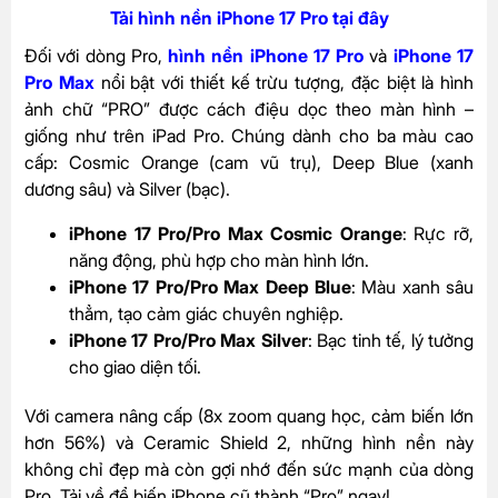
Tải hình nền iPhone 17 Pro tại đây
Đối với dòng Pro,
hình nền iPhone 17 Pro
và
iPhone 17
Pro Max
nổi bật với thiết kế trừu tượng, đặc biệt là hình
ảnh chữ “PRO” được cách điệu dọc theo màn hình –
giống như trên iPad Pro. Chúng dành cho ba màu cao
cấp: Cosmic Orange (cam vũ trụ), Deep Blue (xanh
dương sâu) và Silver (bạc).
iPhone 17 Pro/Pro Max Cosmic Orange
: Rực rỡ,
năng động, phù hợp cho màn hình lớn.
iPhone 17 Pro/Pro Max Deep Blue
: Màu xanh sâu
thẳm, tạo cảm giác chuyên nghiệp.
iPhone 17 Pro/Pro Max Silver
: Bạc tinh tế, lý tưởng
cho giao diện tối.
Với camera nâng cấp (8x zoom quang học, cảm biến lớn
hơn 56%) và Ceramic Shield 2, những hình nền này
không chỉ đẹp mà còn gợi nhớ đến sức mạnh của dòng
Pro. Tải về để biến iPhone cũ thành “Pro” ngay!