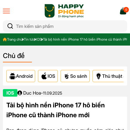
0
Trang chủ
Tin tức
IOS
Tải bộ hình nền iPhone 17 hô biến iPhone cũ thành iPh
Chủ đề
Android
IOS
So sánh
Thủ thuật & A
IOS
Duc Hoa
-
11.09.2025
Tải bộ hình nền iPhone 17 hô biến
iPhone cũ thành iPhone mới