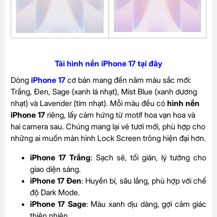
Tải hình nền iPhone 17 tại đây
Dòng
iPhone 17
cơ bản mang đến năm màu sắc mới:
Trắng, Đen, Sage (xanh lá nhạt), Mist Blue (xanh dương
nhạt) và Lavender (tím nhạt). Mỗi màu đều có
hình nền
iPhone 17
riêng, lấy cảm hứng từ motif hoa vạn hoa và
hai camera sau. Chúng mang lại vẻ tươi mới, phù hợp cho
những ai muốn màn hình Lock Screen trông hiện đại hơn.
iPhone 17 Trắng
: Sạch sẽ, tối giản, lý tưởng cho
giao diện sáng.
iPhone 17 Đen
: Huyền bí, sâu lắng, phù hợp với chế
độ Dark Mode.
iPhone 17 Sage
: Màu xanh dịu dàng, gợi cảm giác
thiên nhiên.