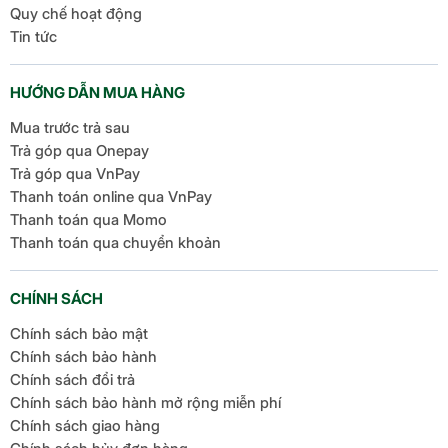
Quy chế hoạt động
Tin tức
HƯỚNG DẪN MUA HÀNG
Camera luôn là điểm mạnh của dòng Pro Max, và
Mua trước trả sau
phiên bản 17 không làm người dùng thất vọng. Hệ
Trả góp qua Onepay
Trả góp qua VnPay
thống ba camera sau đều đạt độ phân giải 48MP:
Thanh toán online qua VnPay
camera chính với công nghệ Fusion Camera cho
Thanh toán qua Momo
ảnh chi tiết sắc nét và quay video 4K ở tốc độ
Thanh toán qua chuyển khoản
120fps; camera siêu rộng 48MP lý tưởng cho ảnh
phong cảnh hoặc nhóm người; camera telephoto
48MP hỗ trợ zoom quang học lên đến 8x (hoặc ít
CHÍNH SÁCH
nhất 3.5x), hoàn hảo cho chụp chân dung và vật thể
Chính sách bảo mật
xa.
Chính sách bảo hành
Chính sách đổi trả
Chính sách bảo hành mở rộng miễn phí
Chính sách giao hàng