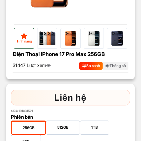
Tính năng
Điện Thoại IPhone 17 Pro Max 256GB
31447 Lượt xem
So sánh
Thông số
Liên hệ
SKU:
101031521
Phiên bản
512GB
1TB
256GB