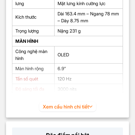
lưng
Mặt lưng kính cường lực
Dài 163.4 mm – Ngang 78 mm
Kích thước
– Dày 8.75 mm
Trọng lượng
Nặng 231 g
MÀN HÌNH
Công nghệ màn
OLED
hình
Màn hình rộng
6.9″
Tần số quét
120 Hz
Độ sáng tối đa
3000 nits
Super Retina XDR (1320 x
Độ phân giải
2868 Pixels)
Xem cấu hình chi tiết
CHIP
Chip
Apple A19 Pro 6 nhân