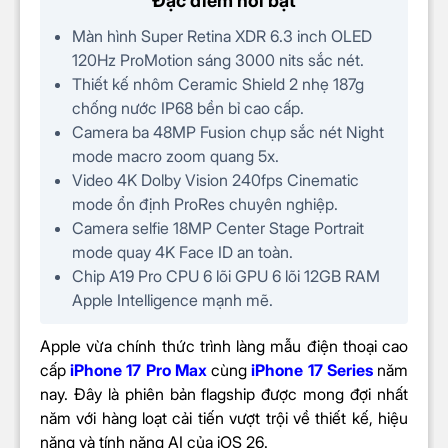
Đặc điểm nổi bật
Loại/Tốc độ
Hãng không công bố
(CPU)
Màn hình Super Retina XDR 6.3 inch OLED
120Hz ProMotion sáng 3000 nits sắc nét.
Chip đồ họa
Apple GPU 6 nhân
Thiết kế nhôm Ceramic Shield 2 nhẹ 187g
(GPU)
chống nước IP68 bền bỉ cao cấp.
CAMERA
Camera ba 48MP Fusion chụp sắc nét Night
mode macro zoom quang 5x.
Độ phân giải
Chính 48 MP & Phụ 48 MP, 48
Video 4K Dolby Vision 240fps Cinematic
camera sau
MP
mode ổn định ProRes chuyên nghiệp.
Độ phân giải
Camera selfie 18MP Center Stage Portrait
18 MP
camera trước
mode quay 4K Face ID an toàn.
Chip A19 Pro CPU 6 lõi GPU 6 lõi 12GB RAM
Ảnh Raw
Apple Intelligence mạnh mẽ.
Điều khiển camera (Camera
Control)
Apple vừa chính thức trình làng mẫu điện thoại cao
Điều chỉnh khẩu độ
cấp
iPhone 17 Pro Max
cùng
iPhone 17 Series
năm
Zoom quang học
nay. Đây là phiên bản flagship được mong đợi nhất
Zoom kỹ thuật số
năm với hàng loạt cải tiến vượt trội về thiết kế, hiệu
Xóa phông
năng và tính năng AI của iOS 26.
Tự động lấy nét (AF)