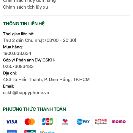
Chính sách hủy đơn hàng
Chính sách tích lũy xu
THÔNG TIN LIÊN HỆ
Thời gian liên hệ:
Thứ 2 đến Chủ nhật (08:00 - 20:30)
Camera trước được nâng cấp lên 18MP, mang lại
Mua hàng:
chất lượng selfie và gọi video tốt hơn, với khả năng
1900.633.634
giữ chi tiết cao khi chỉnh sửa hoặc zoom. Ngoài ra,
Góp ý/ Phản ánh DV/ CSKH:
nút Camera Control mới ở cạnh trên cho phép điều
028.73083483
Địa chỉ:
chỉnh nhanh các thông số chuyên nghiệp, kèm theo
483 Tô Hiến Thành, P. Diên Hồng, TP.HCM
ứng dụng Pro Camera độc quyền để tối ưu hóa trải
Email:
nghiệm chụp ảnh.
cskh@happyphone.vn
Pin lớn hơn, tản nhiệt tốt
hơn
PHƯƠNG THỨC THANH TOÁN