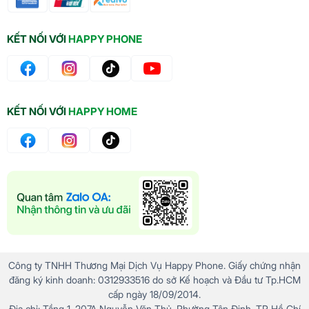
KẾT NỐI VỚI
HAPPY PHONE
KẾT NỐI VỚI
HAPPY HOME
Dung lượng pin của
iPhone
17 Pro Max tăng khoảng
5% so với thế hệ trước, đủ để duy trì hoạt động suốt
cả ngày mà không lo hết pin giữa chừng. Hệ thống
tản nhiệt buồng hơi mới giúp máy giữ nhiệt độ ổn
định, tránh tình trạng nóng máy khi chơi game lâu
hoặc quay video dài, từ đó nâng cao tuổi thọ pin và
hiệu suất tổng thể.
Công ty TNHH Thương Mại Dịch Vụ Happy Phone. Giấy chứng nhận
đăng ký kinh doanh: 0312933516 do sở Kế hoạch và Đầu tư Tp.HCM
cấp ngày 18/09/2014.
Địa chỉ: Tầng 1, 207A Nguyễn Văn Thủ, Phường Tân Định, TP Hồ Chí