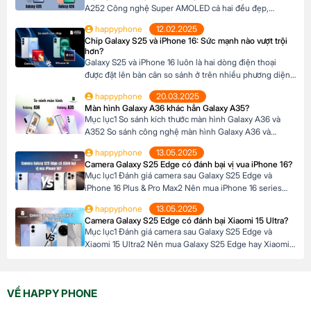
A252 Công nghệ Super AMOLED cả hai đều đẹp,
nhưng…3 Kích thước màn hình A26 rộng hơn4 Tần số
happyphone
12.02.2025
quét 120Hz5 Độ sáng tối đa Galaxy A26 vượt trội hơn6
Chip Galaxy S25 và iPhone 16: Sức mạnh nào vượt trội
Độ phân giải, độ sâu màu7 Hỗ trợ HDR là điểm yếu
hơn?
chung8 Nên […]
Galaxy S25 và iPhone 16 luôn là hai dòng điện thoại
được đặt lên bàn cân so sánh ở trên nhiều phương diện
khác nhau. Để so sánh hiệu năng, chúng ta cần phải so
happyphone
20.03.2025
sánh hai con chip Snapdragon 8 Elite và Apple A18 trên
Màn hình Galaxy A36 khác hẳn Galaxy A35?
hai dòng điện thoại này với nhau. Mục lục1 […]
Mục lục1 So sánh kích thước màn hình Galaxy A36 và
A352 So sánh công nghệ màn hình Galaxy A36 và
A352.1 Công nghệ màn hình Super AMOLED và độ phân
happyphone
13.05.2025
giải2.2 So sánh độ sáng màn hình 3 Màn hình Galaxy
Camera Galaxy S25 Edge có đánh bại vị vua iPhone 16?
A36 có tốt hơn Galaxy A35? So sánh kích thước màn
Mục lục1 Đánh giá camera sau Galaxy S25 Edge và
hình Galaxy A36 […]
iPhone 16 Plus & Pro Max2 Nên mua iPhone 16 series
hay Galaxy S25 Edge?3 Đánh giá camera trước Galaxy
happyphone
13.05.2025
S25 Edge và iPhone 16 Plus & Pro Max Đánh giá camera
Camera Galaxy S25 Edge có đánh bại Xiaomi 15 Ultra?
sau Galaxy S25 Edge và iPhone 16 Plus & Pro Max 1.
Mục lục1 Đánh giá camera sau Galaxy S25 Edge và
Camera […]
Xiaomi 15 Ultra2 Nên mua Galaxy S25 Edge hay Xiaomi
15 Ultra3 Đánh giá camera trước Galaxy S25 và Xiaomi 15
Ultra4 Nên chọn S25 Edge hay Xiaomi 15 Ultra cho nhu
cầu selfie và video? Đánh giá camera sau Galaxy S25
VỀ HAPPY PHONE
Edge và Xiaomi […]