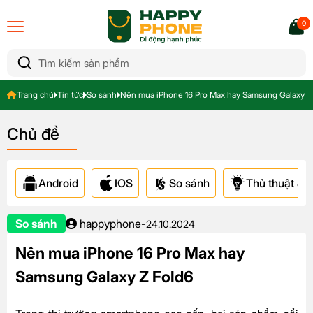
0
Trang chủ
Tin tức
So sánh
Nên mua iPhone 16 Pro Max hay Samsung Galaxy Z
Chủ đề
Android
IOS
So sánh
Thủ thuật & A
So sánh
happyphone
-
24.10.2024
Nên mua iPhone 16 Pro Max hay
Samsung Galaxy Z Fold6