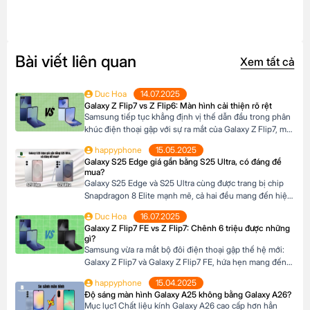
Bài viết liên quan
Xem tất cả
Duc Hoa
14.07.2025
Galaxy Z Flip7 vs Z Flip6: Màn hình cải thiện rõ rệt
Samsung tiếp tục khẳng định vị thế dẫn đầu trong phân
khúc điện thoại gập với sự ra mắt của Galaxy Z Flip7, một
bản nâng cấp đáng chú ý so với người tiền nhiệm Galaxy
happyphone
15.05.2025
Z Flip6. Nhưng liệu những cải tiến trên Z Flip7 có thực
Galaxy S25 Edge giá gần bằng S25 Ultra, có đáng để
sự đáng để bạn nâng cấp? Hãy […]
mua?
Galaxy S25 Edge và S25 Ultra cùng được trang bị chip
Snapdragon 8 Elite mạnh mẽ, cả hai đều mang đến hiệu
năng vượt trội, thiết kế cao cấp và công nghệ hàng đầu.
Duc Hoa
16.07.2025
Tuy nhiên, mỗi phiên bản lại có những điểm khác biệt
Galaxy Z Flip7 FE vs Z Flip7: Chênh 6 triệu được những
riêng về thiết kế, camera, màn hình và giá bán […]
gì?
Samsung vừa ra mắt bộ đôi điện thoại gập thế hệ mới:
Galaxy Z Flip7 và Galaxy Z Flip7 FE, hứa hẹn mang đến
trải nghiệm công nghệ đỉnh cao trong thiết kế nhỏ gọn.
happyphone
15.04.2025
Với mức giá chênh lệch khoảng 6 triệu đồng giữa hai
Độ sáng màn hình Galaxy A25 không bằng Galaxy A26?
phiên bản, nhiều người dùng đang băn khoăn liệu […]
Mục lục1 Chất liệu kính Galaxy A26 cao cấp hơn hẳn