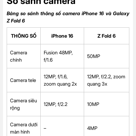
So sánh camera
Bảng so sánh thông số camera iPhone 16 và Galaxy
Z Fold 6
THÔNG SỐ
iPhone 16
Z Fold 6
Camera
Fusion 48MP,
50MP
chính
f/1.6
12MP, f/1.6,
12MP, f/2.2, zoom
Camera tele
zoom quang 2x
quang 3x
Camera siêu
12MP, f/2.2
10MP
rộng
Camera dưới
–
4MP
màn hình