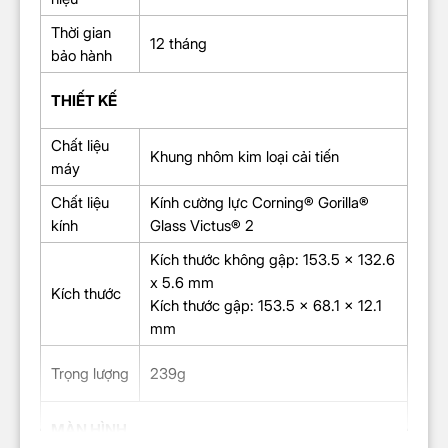
Thời gian
12 tháng
bảo hành
THIẾT KẾ
Chất liệu
Khung nhôm kim loại cải tiến
máy
Chất liệu
Kính cường lực Corning® Gorilla®
kính
Glass Victus® 2
Kích thước không gập:
153.5 x 132.6
x 5.6 mm
Kích thước
Kích thước gập: 153.5 x 68.1 x 12.1
mm
Trọng lượng
239g
MÀN HÌNH