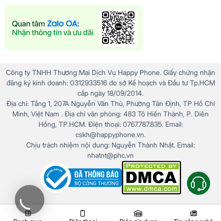
Camera sau màn hình 4MP:
Mang đến trải nghiệm
chụp ảnh độc đáo, mới lạ, giúp bạn thỏa sức sáng
tạo mà không bị gián đoạn bởi bất kỳ yếu tố nào trên
màn hình.
Công ty TNHH Thương Mại Dịch Vụ Happy Phone. Giấy chứng nhận
đăng ký kinh doanh: 0312933516 do sở Kế hoạch và Đầu tư Tp.HCM
cấp ngày 18/09/2014.
Địa chỉ: Tầng 1, 207A Nguyễn Văn Thủ, Phường Tân Định, TP Hồ Chí
Minh, Việt Nam . Địa chỉ văn phòng: 483 Tô Hiến Thành, P. Diên
Hồng, TP.HCM. Điện thoại: 0767.787.835. Email:
cskh@happyphone.vn.
Chịu trách nhiệm nội dung: Nguyễn Thành Nhật. Email:
nhatnt@phc.vn