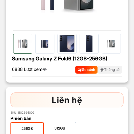
Samsung Galaxy Z Fold6 (12GB-256GB)
6888 Lượt xem
So sánh
Thông số
Liên hệ
SKU:
1102394002
Phiên bản
512GB
256GB