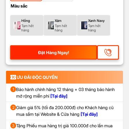
Màu sắc
Hồng
Xám
Xanh Navy
Tạm hết
Tạm hết
Tạm hết
hàng
hàng
hàng
Đặt Hàng Ngay!
ƯU ĐÃI ĐỘC QUYỀN
Bảo hành chính hãng 12 tháng + 03 tháng bảo hành
1
mở rộng miễn phí
[Tại đây]
Giảm giá 5% (tối đa 200.000đ) cho Khách hàng cũ
2
mua sắm tại Website & Cửa hàng
[Tại đây]
Tặng Phiếu mua hàng trị giá 100.000đ cho lần mua
3