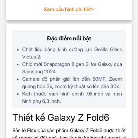
Công nghệ
Xem cấu hình chi tiết
Dynamic AMOLED 2X
màn hình
Kiểu màn
Gập
hình
Đặc điểm nổi bật
Màn hình
Chất liệu bằng kính cường lực Gorilla Glass
Màn hình chính: 7,6 inch
rộng
Màn hình phụ: 6,3 inch
Victus 2.
Chip mới Snapdragon 8 gen 3 for Galaxy của
Samsung 2024
Độ sáng
tối
2600nits
Camera độ phân giải lên đến 50MP, Zoom
đa
quang học 3x, zoom kỹ thuật số lên đến 30x
Tần số
Kích thước màn hình chính 7,6 inch và màn
120Hz
quét
hình phụ 6,3 inch.
Màn hình chính:
2160 x 1856
Độ phân
Thiết kế Galaxy Z Fold6
(QXGA+)
giải
Màn hình phụ:
968 x 2376 (HD+)
Bản lề Flex của sản phẩm Galaxy Z Fold6 được thiết
kế mỏng và đột phá, bản lề này không chỉ mang lại