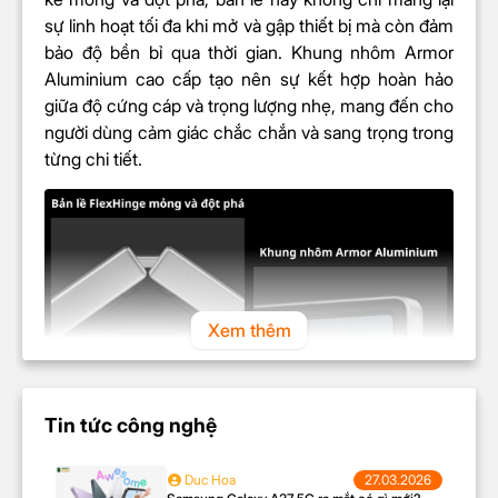
CHIP
sự linh hoạt tối đa khi mở và gập thiết bị mà còn đảm
bảo độ bền bỉ qua thời gian. Khung nhôm Armor
Hệ điều
Android 14
Aluminium cao cấp tạo nên sự kết hợp hoàn hảo
hành
giữa độ cứng cáp và trọng lượng nhẹ, mang đến cho
người dùng cảm giác chắc chắn và sang trọng trong
Chip
Snapdragon 8 Gen 3 for Galaxy
từng chi tiết.
Loại CPU: 8 nhân
Loại/Tốc độ
Tốc độ CPU: 3.39 GHz, 3.1GHz,
(
CPU
)
2.9GHz, 2.2GHz
Chip đồ
Adreno 750
họa (GPU)
Xem thêm
CAMERA SAU
Độ phân
50MP + 12MP + 10MP
Tin tức công nghệ
giải
Màn hình của thiết bị được bảo vệ bởi kính cường
Tự động lấy nét (AF)
Duc Hoa
27.03.2026