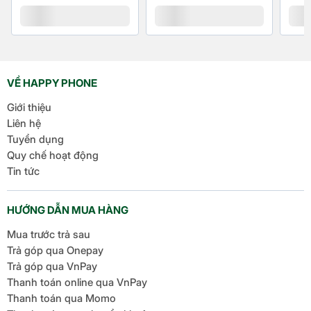
Glonass
GALILEO
Cổng kết
Type-C
VỀ HAPPY PHONE
nối/sạc
Giới thiệu
Jack tai
Type-C
Liên hệ
nghe
Tuyển dụng
Quy chế hoạt động
TÍNH NĂNG
Tin tức
Kháng
Đạt mức IP48
nước
, bụi
HƯỚNG DẪN MUA HÀNG
Mua trước trả sau
Bảo mật
Mở khoá khuôn mặt
Trả góp qua Onepay
nâng cao
Mở khóa vân tay cạnh viền
Trả góp qua VnPay
Thanh toán online qua VnPay
Thanh toán qua Momo