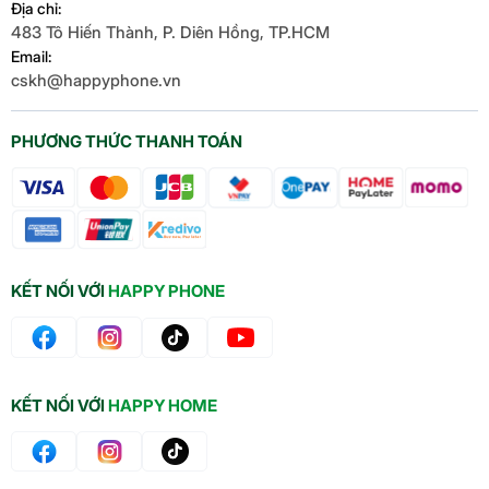
khoảng cách xa.
Địa chỉ:
483 Tô Hiến Thành, P. Diên Hồng, TP.HCM
Email:
cskh@happyphone.vn
PHƯƠNG THỨC THANH TOÁN
KẾT NỐI VỚI
HAPPY PHONE
Tự tin tỏa sáng với mọi
bức ảnh
KẾT NỐI VỚI
HAPPY HOME
Camera selfie 10MP:
Độ phân giải cao cùng công
nghệ xử lý hình ảnh tiên tiến cho bạn những bức
ảnh selfie lung linh, rạng rỡ.