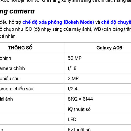
A06 nổi bật hơn với khả năng xử lý ánh sáng và chi tiết, mang l
ăng camera
 đều hỗ trợ
chế độ xóa phông (Bokeh Mode)
và
chế độ chuyê
ố chụp như ISO (độ nhạy sáng của máy ảnh), WB (cân bằng trắng
cá nhân.
THÔNG SỐ
Galaxy A06
chính
50 MP
amera chính
f/1.8
chiều sâu
2 MP
amera chiều sâu
f/2.4
iải ảnh
8192 x 6144
Kỹ thuật số
LED
ng
Kỹ thuật số