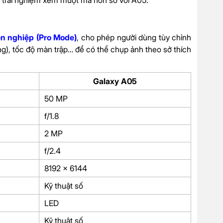
ại trải nghiệm xem mượt mà hơn so với A05.
n nghiệp (Pro Mode)
, cho phép người dùng tùy chỉnh
), tốc độ màn trập… để có thể chụp ảnh theo sở thích
Galaxy A05
50 MP
f/1.8
2 MP
f/2.4
8192 x 6144
Kỹ thuật số
LED
Kỹ thuật số