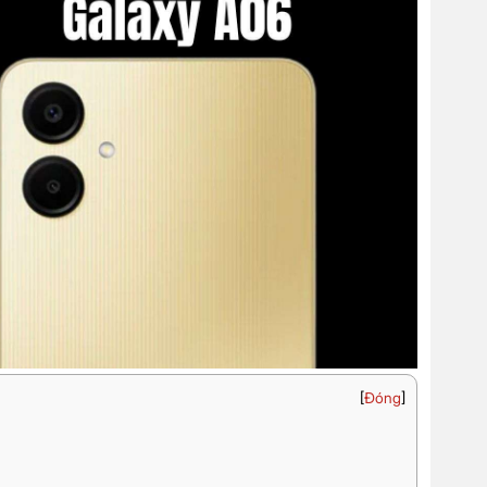
[
Đóng
]