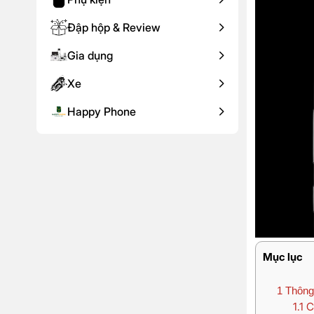
Đập hộp & Review
Gia dụng
Xe
Happy Phone
Mục lục
1
Thông
1.1
C