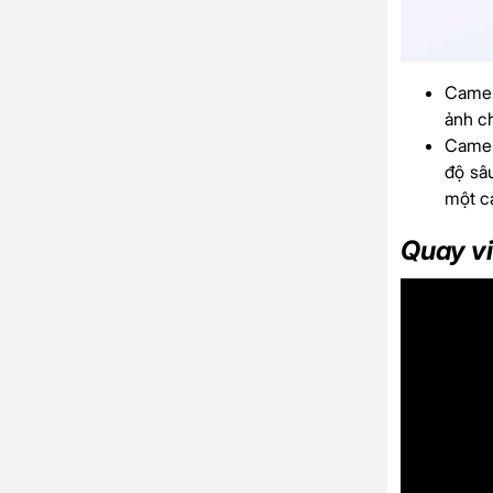
Camer
ảnh ch
Camer
độ sâ
một c
Quay v