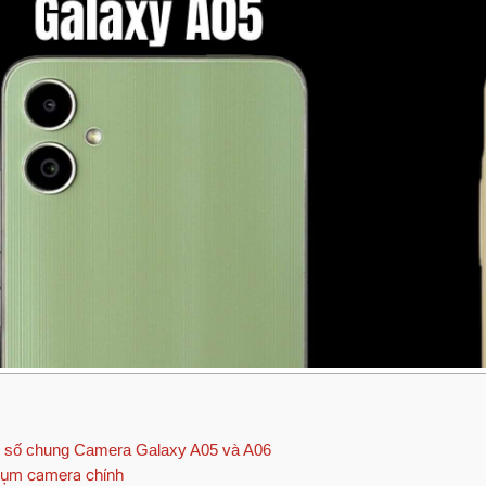
 số chung Camera Galaxy A05 và A06
ụm camera chính