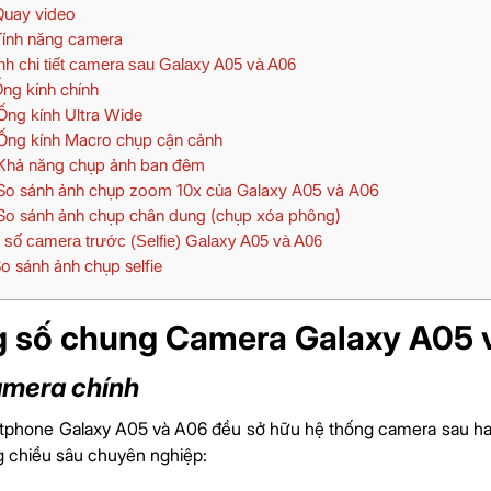
uay video
ính năng camera
h chi tiết camera sau Galaxy A05 và A06
ng kính chính
ng kính Ultra Wide
ng kính Macro chụp cận cảnh
hả năng chụp ảnh ban đêm
o sánh ảnh chụp zoom 10x của Galaxy A05 và A06
o sánh ảnh chụp chân dung (chụp xóa phông)
số camera trước (Selfie) Galaxy A05 và A06
o sánh ảnh chụp selfie
 số chung Camera Galaxy A05 
mera chính
tphone Galaxy A05 và A06 đều sở hữu hệ thống camera sau hai 
g chiều sâu chuyên nghiệp: