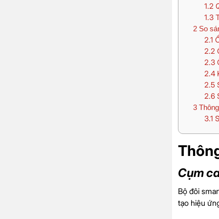
1.2
Q
1.3
T
2
So sán
2.1
Ố
2.2
Ố
2.3
Ố
2.4
K
2.5
S
2.6
S
3
Thông 
3.1
S
Thông
Cụm ca
Bộ đôi smar
tạo hiệu ứn