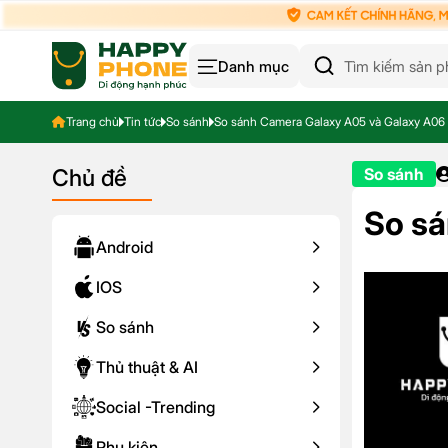
Danh mục
Trang chủ
Tin tức
So sánh
So sánh Camera Galaxy A05 và Galaxy A06
Chủ đề
So sánh
So sá
Android
IOS
So sánh
Thủ thuật & AI
Social -Trending
Phụ kiện