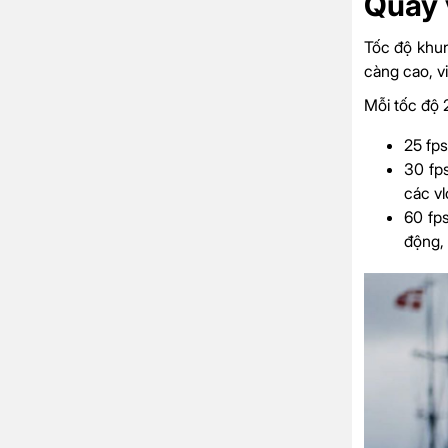
Quay 
Tốc độ khun
càng cao, 
Mỗi tốc độ 
25 fps
30 fps
các vl
60 fp
động, 