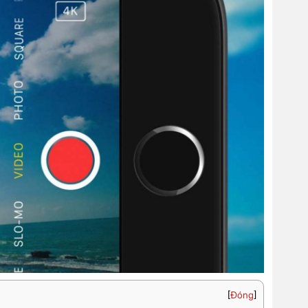
[
Đóng
]