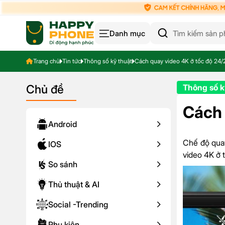
Danh mục
Trang chủ
Tin tức
Thông số kỹ thuật
Cách quay video 4K ở tốc độ 24/
Chủ đề
Thông số k
Cách 
Android
Chế độ quay
IOS
video 4K ở 
So sánh
Thủ thuật & AI
Social -Trending
Phụ kiện