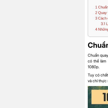
1
Chuẩn 
2
Quay v
3
Cách q
3.1
L
4
Những 
Chuẩn
Chuẩn quay 
có thể làm 
1080p.
Tuy có chất
và chỉ thực