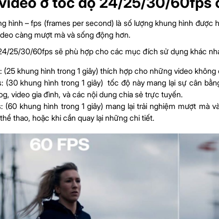
video ở tốc độ 24/25/30/60fps 
g hình – fps (frames per second) là số lượng khung hình được hi
video càng mượt mà và sống động hơn.
24/25/30/60fps sẽ phù hợp cho các mục đích sử dụng khác nha
: (25 khung hình trong 1 giây) thích hợp cho những video khôn
: (30 khung hình trong 1 giây) tốc độ này mang lại sự cân bằn
og, video gia đình, và các nội dung chia sẻ trực tuyến.
s: (60 khung hình trong 1 giây) mang lại trải nghiệm mượt mà 
thể thao, hoặc khi cần quay lại những chi tiết.