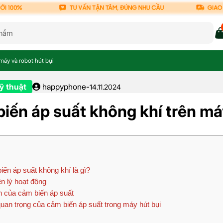
máy và robot hút bụi
ỹ thuật
happyphone
-
14.11.2024
iến áp suất không khí trên máy
ến áp suất không khí là gì?
 lý hoạt động
h của cảm biến áp suất
an trọng của cảm biến áp suất trong máy hút bụi