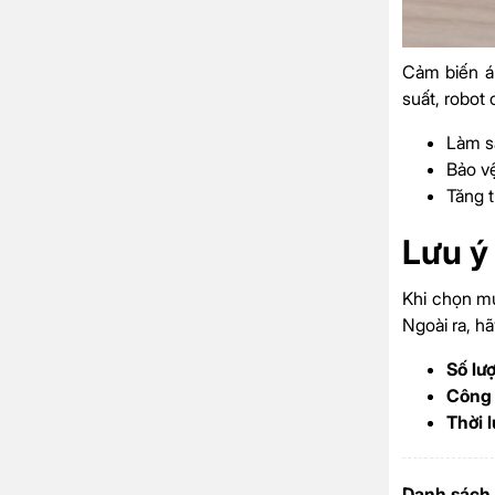
Cảm biến áp
suất, robot 
Làm sạ
Bảo vệ
Tăng t
Lưu ý
Khi chọn mu
Ngoài ra, h
Số lư
Công 
Thời 
Danh sách 