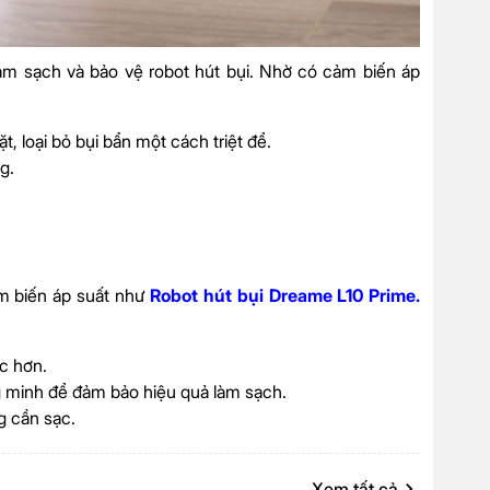
làm sạch và bảo vệ robot hút bụi. Nhờ có cảm biến áp
, loại bỏ bụi bẩn một cách triệt để.
g.
ảm biến áp suất như
Robot hút bụi Dreame L10 Prime
.
c hơn.
 minh để đảm bảo hiệu quả làm sạch.
g cần sạc.
Xem tất cả