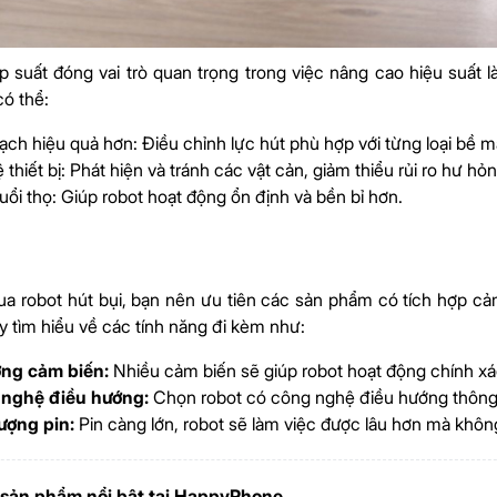
 suất đóng vai trò quan trọng trong việc nâng cao hiệu suất 
có thể:
ch hiệu quả hơn: Điều chỉnh lực hút phù hợp với từng loại bề mặt
 thiết bị: Phát hiện và tránh các vật cản, giảm thiểu rủi ro hư hỏn
uổi thọ: Giúp robot hoạt động ổn định và bền bỉ hơn.
a robot hút bụi, bạn nên ưu tiên các sản phẩm có tích hợp c
ãy tìm hiểu về các tính năng đi kèm như:
ợng cảm biến:
Nhiều cảm biến sẽ giúp robot hoạt động chính xá
nghệ điều hướng:
Chọn robot có công nghệ điều hướng thông
lượng pin:
Pin càng lớn, robot sẽ làm việc được lâu hơn mà khôn
sản phẩm nổi bật tại HappyPhone