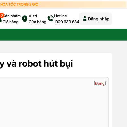
0
Sản phẩm
Vị trí
Hotline
Đăng nhập
Giỏ hàng
Cửa hàng
1900.633.634
 và robot hút bụi
[
Đóng
]