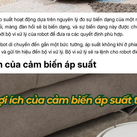
 suất hoạt động dựa trên nguyên lý đo sự biến dạng của một mà
ổi, màng đàn hồi sẽ bị biến dạng, và sự biến dạng này được chu
ởi bộ vi xử lý của robot để đưa ra các quyết định phù hợp.
robot di chuyển đến gần một bức tường, áp suất không khí ở phí
 và gửi tín hiệu đến bộ vi xử lý. Bộ vi xử lý sẽ ra lệnh cho robo
ch của cảm biến áp suất