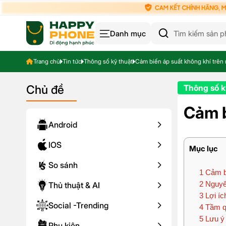
Danh mục
Trang chủ
Tin tức
Thông số kỹ thuật
Cảm biến áp suất không khí trên 
Chủ đề
Thông số k
Cảm b
Android
IOS
Mục lục
So sánh
1
Cảm bi
2
Nguyên
Thủ thuật & AI
3
Lợi íc
Social -Trending
4
Tầm qu
5
Lưu ý
Phụ kiện