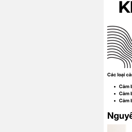
Các loại c
Cảm b
Cảm b
Cảm b
Nguyê