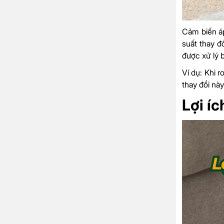
Cảm biến áp
suất thay đ
được xử lý b
Ví dụ: Khi 
thay đổi này
Lợi í