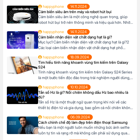
happyphone
14.11.2024
Cảm biến siêu âm trên máy và robot hút bụi
Cảm biến siêu âm là một công nghệ quan trọng, giúp
robot hút bụi trở nên thông minh và hiệu quả hơn. Nhờ
có cảm biến siêu âm, robot có thể tự động làm sạch nhà
happyphone
14.11.2024
cửa mà không cần sự can thiệp của con người. Khi chọn
Cảm biến nhận diện vật chất dạng hạt là gì?
mua robot hút bụi, hãy ưu tiên […]
Mục lục1 Cảm biến nhận diện vật chất dạng hạt là gì?2
Các loại cảm biến nhận diện vật chất dạng hạt phổ
biến3 Ứng dụng trong đời sống4 Lợi ích khi sử dụng
happyphone
18.09.2024
Cảm biến nhận diện vật chất dạng hạt là gì? Cảm biến
Tìm hiểu tính năng khoanh vùng tìm kiếm trên Galaxy
nhận diện vật chất dạng hạt là một thiết […]
S24
Tính năng khoanh vùng tìm kiếm trên Galaxy S24 Series
là một bước tiến độc đáo trong trải nghiệm người dùng,
giúp bạn nhanh chóng tìm kiếm thông tin trực tiếp từ
happyphone
10.10.2024
hình ảnh hoặc văn bản mà không cần chuyển đổi ứng
Tần số Hz là gì? Nồi chiên không dầu Hz bao nhiêu là
dụng. Mục lục1 Tính năng khoanh vùng tìm kiếm là gì?2
đủ?
Lợi […]
Tần số Hz là một thuật ngữ quan trọng khi nói về các
thiết bị điện tử và gia dụng, bao gồm cả nồi chiên không
dầu. Hiểu rõ về Hz sẽ giúp bạn lựa chọn thiết bị phù
happyphone
06.09.2024
hợp, đảm bảo an toàn và hiệu quả khi sử dụng. Vậy, Hz là
Cách chỉnh chế độ làm đẹp trên điện thoại Samsung
gì và […]
Nếu bạn là một người luôn muốn những bức ảnh selfie
luôn tự tin và rạng rỡ mà không cần phải sử dụng qua
App, với điện thoại Samsung có tính năng chế độ làm