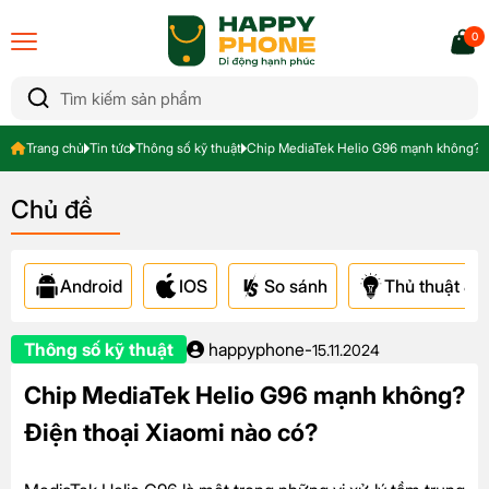
0
Trang chủ
Tin tức
Thông số kỹ thuật
Chip MediaTek Helio G96 mạnh không? Đ
Chủ đề
Android
IOS
So sánh
Thủ thuật & A
Thông số kỹ thuật
happyphone
-
15.11.2024
Chip MediaTek Helio G96 mạnh không?
Điện thoại Xiaomi nào có?