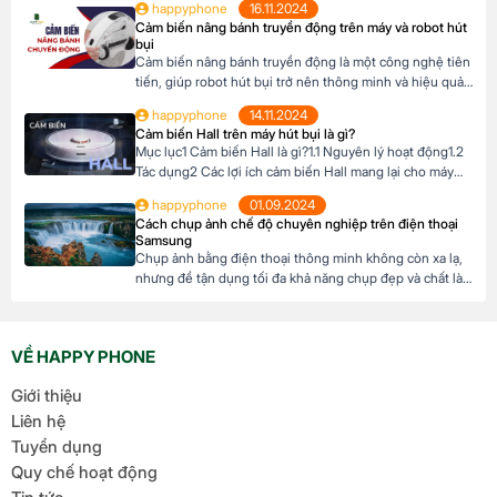
happyphone
16.11.2024
đẹp chính là trợ thủ đắc lực. Với vài thao tác đơn giản,
Cảm biến nâng bánh truyền động trên máy và robot hút
bạn sẽ sở hữu những bức ảnh […]
bụi
Cảm biến nâng bánh truyền động là một công nghệ tiên
tiến, giúp robot hút bụi trở nên thông minh và hiệu quả
hơn. Nhờ có cảm biến này, robot có thể tự động điều
happyphone
14.11.2024
chỉnh độ cao của bánh xe để thích ứng với mọi địa hình
Cảm biến Hall trên máy hút bụi là gì?
trong ngôi nhài. Mục lục1 Cảm biến […]
Mục lục1 Cảm biến Hall là gì?1.1 Nguyên lý hoạt động1.2
Tác dụng2 Các lợi ích cảm biến Hall mang lại cho máy
hút bụi Cảm biến Hall là gì? Cảm biến Hall là một thiết bị
happyphone
01.09.2024
điện tử sử dụng hiệu ứng Hall để đo cường độ và hướng
Cách chụp ảnh chế độ chuyên nghiệp trên điện thoại
của từ trường. Khi một […]
Samsung
Chụp ảnh bằng điện thoại thông minh không còn xa lạ,
nhưng để tận dụng tối đa khả năng chụp đẹp và chất là
một chuyện khó, việc sử dụng chế độ chuyên nghiệp
(Pro Mode) trên điện thoại Samsung là một kỹ năng cần
thiết. Bài viết sau đây sẽ hướng dẫn bạn cách […]
VỀ HAPPY PHONE
Giới thiệu
Liên hệ
Tuyển dụng
Quy chế hoạt động