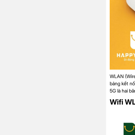
WLAN (Wirel
bảng kết nố
5G là hai bă
Wifi W