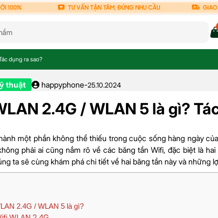
Tác dụng ra sao?
ỹ thuật
happyphone
-
25.10.2024
WLAN 2.4G / WLAN 5 là gì? Tác
 thành một phần không thể thiếu trong cuộc sống hàng ngày của ch
không phải ai cũng nắm rõ về các băng tần Wifi, đặc biệt là h
húng ta sẽ cùng khám phá chi tiết về hai băng tần này và những l
LAN 2.4G / WLAN 5 là gì?
ifi WLAN 2.4G