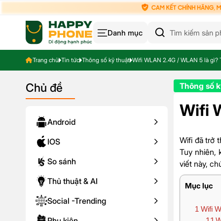
Danh mục
Trang chủ
Tin tức
Thông số kỹ thuật
Wifi WLAN 2.4G / WLAN 5 là gì? 
Chủ đề
Thông số k
Wifi 
Android
Wifi đã trở
IOS
Tuy nhiên, 
So sánh
viết này, c
Thủ thuật & AI
Mục lục
Social -Trending
1
Wifi W
Phụ kiện
1.1
W