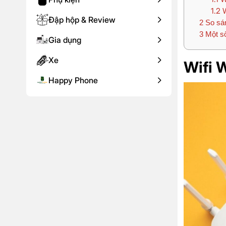
1.2
W
Đập hộp & Review
2
So sá
3
Một số
Gia dụng
Xe
Wifi 
Happy Phone