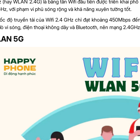
 (hay WLAN 2.4G) là băng tần Wifi đầu tiên được triển khai phổ b
GHz, với phạm vi phủ sóng rộng và khả năng xuyên tường tốt.
tốc độ truyền tải của Wifi 2.4 GHz chỉ đạt khoảng 450Mbps đến
ư lò vi sóng, điện thoại không dây và Bluetooth, nên mạng 2.4GHz
LAN 5G