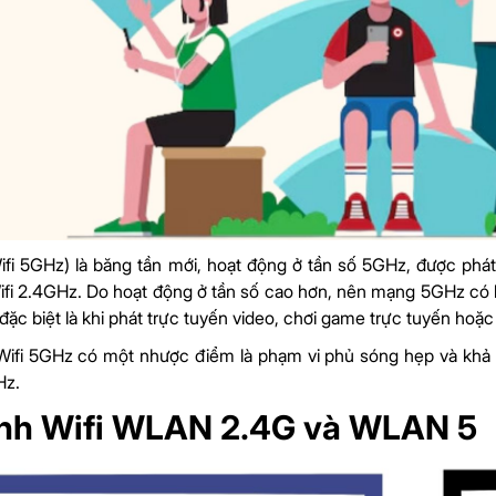
i 5GHz) là băng tần mới, hoạt động ở tần số 5GHz, được phát
fi 2.4GHz. Do hoạt động ở tần số cao hơn, nên mạng 5GHz có bă
ặc biệt là khi phát trực tuyến video, chơi game trực tuyến hoặc 
Wifi 5GHz có một nhược điểm là phạm vi phủ sóng hẹp và khả 
Hz.
nh Wifi WLAN 2.4G và WLAN 5