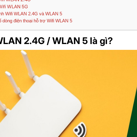
ifi WLAN 5G
nh Wifi WLAN 2.4G và WLAN 5
 dòng điện thoại hỗ trợ Wifi WLAN 5
WLAN 2.4G / WLAN 5 là gì?