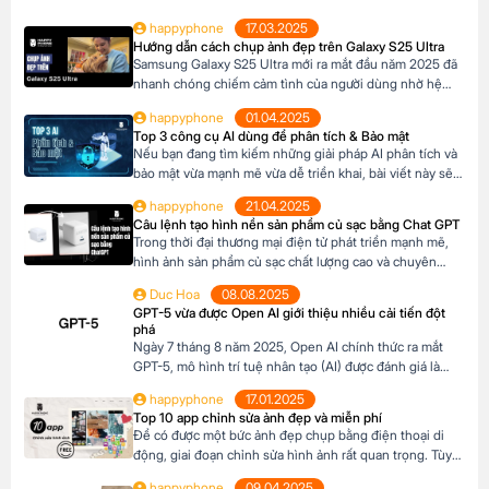
happyphone
17.03.2025
Hướng dẫn cách chụp ảnh đẹp trên Galaxy S25 Ultra
Samsung Galaxy S25 Ultra mới ra mắt đầu năm 2025 đã
nhanh chóng chiếm cảm tình của người dùng nhờ hệ
thống camera đẳng cấp. Với camera chính lên đến
happyphone
01.04.2025
200MP, khả năng zoom xa ấn tượng và các tính năng
Top 3 công cụ AI dùng để phân tích & Bảo mật
thông minh giúp ghi lại những khoảnh khắc đẹp trong
Nếu bạn đang tìm kiếm những giải pháp AI phân tích và
cuộc sống. Sau đây […]
bảo mật vừa mạnh mẽ vừa dễ triển khai, bài viết này sẽ
giới thiệu cho bạn Top 3 công cụ AI được đánh giá cao
happyphone
21.04.2025
nhất hiện nay gồm Ferret, Cheq và Neowin. Ferret,
Câu lệnh tạo hình nền sản phẩm củ sạc bằng Chat GPT
Cheq và Neowin đều là những công cụ […]
Trong thời đại thương mại điện tử phát triển mạnh mẽ,
hình ảnh sản phẩm củ sạc chất lượng cao và chuyên
nghiệp không chỉ giúp tạo ấn tượng mạnh mẽ với khách
Duc Hoa
08.08.2025
hàng mà còn thúc đẩy tỉ lệ nhấp chuột, tăng chuyển đổi
GPT-5 vừa được Open AI giới thiệu nhiều cải tiến đột
và nâng cao nhận diện thương hiệu. Tin vui là […]
phá
Ngày 7 tháng 8 năm 2025, Open AI chính thức ra mắt
GPT-5, mô hình trí tuệ nhân tạo (AI) được đánh giá là
bước tiến vượt bậc trong lĩnh vực công nghệ AI. Với
happyphone
17.01.2025
những cải tiến vượt trội về khả năng lý luận, lập trình,
Top 10 app chỉnh sửa ảnh đẹp và miễn phí
sáng tạo nội dung và tương tác đa […]
Để có được một bức ảnh đẹp chụp bằng điện thoại di
động, giai đoạn chỉnh sửa hình ảnh rất quan trọng. Tùy
theo loại hình ảnh mà có những app chỉnh ảnh khác
happyphone
09.04.2025