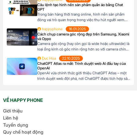
nhau. Dưới đây là top 10 app chỉnh ảnh miễn phí trên di
Câu lệnh tạo hình nền sản phẩm quần áo bằng Chat
động có thể tham khảo: Mục lục1 App […]
GPT
Trong bán hàng thời trang online, hình nền sản phẩm
đóng vai trò quan trọng trong việc thu hút người xem.
Thay vì mất thời gian setup hoặc thuê thiết kế, bạn có
happyphone
16.01.2025
thể dùng ChatGPT để tạo câu lệnh (prompt) cho các
Cách chụp camera góc rộng đẹp trên Samsung, Xiaomi
công cụ AI như Midjourney, DALL·E hay Bing Image
và Oppo
Creator, giúp tạo […]
Camera góc rộng (hay còn gọi là wide hoặc ultrawide) là
loại ống kính có góc nhìn rộng hơn so với camera chính.
Điều này cho phép thu được nhiều chi tiết hơn trong
Duc Hoa
22.10.2025
một khung hình, tạo hiệu ứng không gian rộng lớn và ấn
ChatGPT Atlas ra mắt: Trình duyệt web AI đầu tay của
tượng. Thường được dùng để thu trọn vẻ đẹp […]
OpenAI
OpenAI vừa chính thức giới thiệu ChatGPT Atlas – một
trình duyệt web đột phá, nơi ChatGPT được tích hợp sâu
sắc để hỗ trợ người dùng trong mọi hoạt động duyệt
web. Với ChatGPT Atlas, bạn không chỉ lướt web thông
thường mà còn có một trợ lý AI thông minh luôn sẵn
VỀ HAPPY PHONE
sàng […]
Giới thiệu
Liên hệ
Tuyển dụng
Quy chế hoạt động