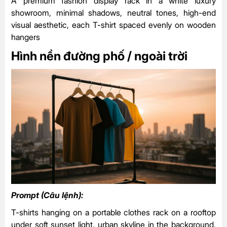
A premium fashion display rack in a white luxury
showroom, minimal shadows, neutral tones, high-end
visual aesthetic, each T-shirt spaced evenly on wooden
hangers
Hình nền đường phố / ngoài trời
Prompt (Câu lệnh):
T-shirts hanging on a portable clothes rack on a rooftop
under soft sunset light, urban skyline in the background,