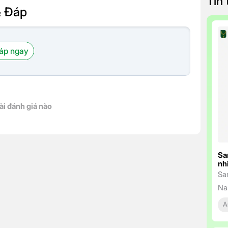
Tin
& Đáp
áp ngay
ài đánh giá nào
Sa
nh
Sa
Na
ng
A
tr
bỉ