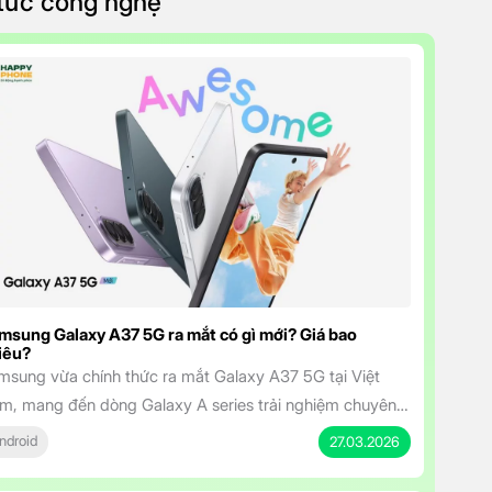
 tức công nghệ
msung Galaxy A37 5G ra mắt có gì mới? Giá bao
iêu?
msung vừa chính thức ra mắt Galaxy A37 5G tại Việt
m, mang đến dòng Galaxy A series trải nghiệm chuyên
hiệp hơn với mức giá cực kỳ hấp dẫn. Smartphone tầm
ndroid
27.03.2026
ung sở hữu màn hình đẹp, camera AI thông minh, pin bền
 và cam kết cập nhật dài hạn, Galaxy A37 5G […]