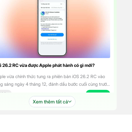
S 26.2 RC vừa được Apple phát hành có gì mới?
ple vừa chính thức tung ra phiên bản iOS 26.2 RC vào
ng sáng ngày 4 tháng 12, đánh dấu bước cuối cùng trước
i bản cập nhật chính thức đến tay người dùng. Phiên bản
IOS
04.12.2025
 mang đến một số cải tiến thú vị, tập trung vào việc
Xem thêm tất cả
ng cao trải nghiệm người dùng […]