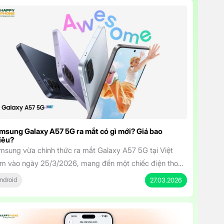
msung Galaxy A57 5G ra mắt có gì mới? Giá bao
iêu?
msung vừa chính thức ra mắt Galaxy A57 5G tại Việt
m vào ngày 25/3/2026, mang đến một chiếc điện thoại
m trung sở hữu thiết kế cao cấp, hiệu năng mạnh mẽ và
ndroid
27.03.2026
t tính năng AI thông minh. Với mức giá khởi điểm chỉ từ
.490.000 đồng, mẫu máy này hứa hẹn sẽ […]