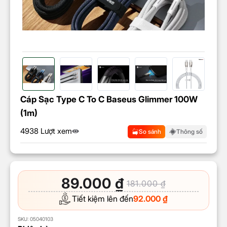
Cáp Sạc Type C To C Baseus Glimmer 100W
(1m)
4938 Lượt xem
So sánh
Thông số
89.000
₫
181.000
₫
Tiết kiệm lên đến
92.000
₫
SKU:
05040103