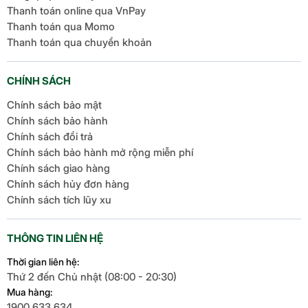
Cáp sạc Type C to C Baseus Glimmer 100W (1m)
Thanh toán online qua VnPay
tương thích với nhiều thiết bị sử dụng cổng Type-C
Thanh toán qua Momo
như MacBook, Dell XPS, iPad Pro, Samsung Galaxy,
Thanh toán qua chuyển khoản
và nhiều dòng smartphone, tablet khác. Điều này,
cho phép bạn dễ dàng sử dụng cáp sạc Baseus
CHÍNH SÁCH
Glimmer cho nhiều thiết bị khác nhau mà không cần
Chính sách bảo mật
phải mua quá nhiều loại cáp.
Chính sách bảo hành
Chính sách đổi trả
Chính sách bảo hành mở rộng miễn phí
Chính sách giao hàng
Chính sách hủy đơn hàng
Chính sách tích lũy xu
THÔNG TIN LIÊN HỆ
Thời gian liên hệ:
Thứ 2 đến Chủ nhật (08:00 - 20:30)
Mua hàng:
1900.633.634