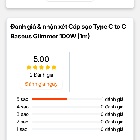
chỉ trong vài giây, giúp tiết kiệm thời gian và tăng
hiệu quả công việc.
Chất liệu bền bỉ chống
Đánh giá & nhận xét Cáp sạc Type C to C
đứt gãy, thiết kế trẻ trung
Baseus Glimmer 100W (1m)
và hiện đại
5.00
2 Đánh giá
Đánh giá ngay
5 sao
1 đánh giá
4 sao
0 đánh giá
3 sao
0 đánh giá
2 sao
0 đánh giá
1 sao
0 đánh giá
Cáp sạc Type C to C Baseus Glimmer nổi tiếng là