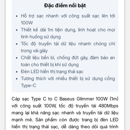
Đặc điểm nổi bật
Chất liệu, màu sắc, kích thước
Hỗ trợ sạc nhanh với công suất sạc lên tới
100W
Chất liệu
Hợp kim kẽm + Nylon
Thiết kế dài 1m tiện dụng, linh hoạt cho mọi
tình huống sử dụng
Tốc độ truyền tải dữ liệu nhanh chóng chỉ
Màu sắc
Xanh, Trắng
trong vài giây
Chất liệu bền bỉ, chống đứt gãy, đảm bảo an
Kích thước
1m
toàn cho thiết bị khi sử dụng
Đèn LED hiển thị trạng thái sạc
Bộ sản phẩm gồm
Tương thích với nhiều thiết bị sử dụng cổng
Type-C
Cáp
sạc
Type C to C Baseus Glimmer 100W 1m
Cáp sạc Type C to C Baseus Glimmer 100W (1m)
với công suất 100W, tốc độ truyền tải 480Mbps
Sách hướng dẫn sử dụng
mang lại khả năng sạc nhanh và truyền tải dữ liệu
mạnh mẽ. Sản phẩm còn được trang bị đèn LED
hiển thị trạng thái sạc, dễ dàng theo dõi quá trình