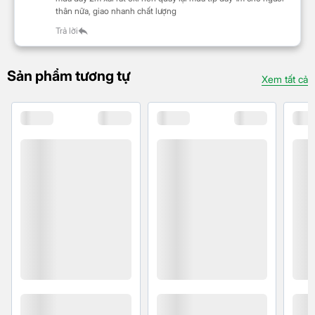
thân nữa, giao nhanh chất lượng
Trả lời
Sản phẩm tương tự
Xem tất cả
Với chiều dài 1m, dây cáp Baseus Glimmer mang lại
sự tiện lợi và linh hoạt trong quá trình sử dụng. Bạn
có thể linh hoạt sạc thiết bị của mình ở mọi nơi, dù là
ở văn phòng, nhà hay khi đang di chuyển, dễ dàng
cuộn gọn và mang theo.
Thiết kế đèn LED hiển thị
trạng thái sạc
Một trong những tính năng độc đáo của cáp sạc