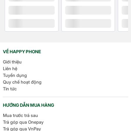
Type C to C Baseus Glimmer chính là đèn LED hiển
thị trạng thái sạc. Đèn LED sẽ phát sáng khi cáp
đang hoạt động, giúp bạn dễ dàng nhận biết tình
trạng sạc của thiết bị.
VỀ HAPPY PHONE
Giới thiệu
Liên hệ
Tuyển dụng
Quy chế hoạt động
Tin tức
HƯỚNG DẪN MUA HÀNG
Tương thích đa dạng thiết
Mua trước trả sau
bị sử dụng cổng Type-C
Trả góp qua Onepay
Trả góp qua VnPay