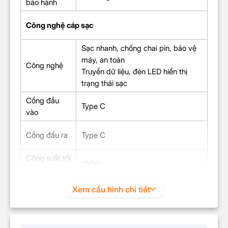
bảo hành
Công nghệ cáp sạc
Sạc nhanh, chống chai pin, bảo vệ
máy, an toàn
Công nghệ
Truyền dữ liệu, đèn LED hiển thị
trạng thái sạc
Cổng đầu
Type C
vào
Cổng đầu ra
Type C
Công suất tối
100W
đa
Nguồn điện
Xem cấu hình chi tiết
Hãng không công bố
đầu vào
Nguồn điện
Hãng không công bố
đầu ra