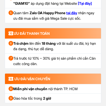
“GIAM10”
áp dụng đặt hàng tại Website
[Tại đây]
Quan tâm
Zalo OA Happy Phone
tại đây
nhận ngay
5
ưu đãi mua sắm với giá Mega Sale cực sốc.
ƯU ĐÃI THANH TOÁN
Trả chậm
lên đến
18 tháng
với lãi suất ưu đãi, kỳ hạn
6
đa dạng, thủ tục dễ dàng.
Trả trước từ 10% – 30% giá trị sản phẩm chỉ cần Căn
7
cước công dân.
ƯU ĐÃI VẬN CHUYỂN
Miễn phí vận chuyển
nội thành TP. HCM
8
Giao hỏa tốc trong
2 giờ
9