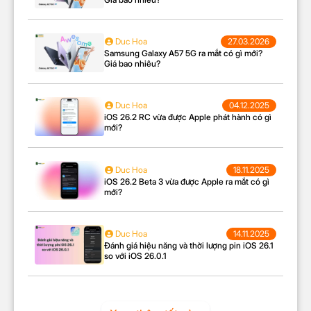
Với công suất tối đa 1800W, bàn ủi hơi nước đứng
Philips STE1020/40 vận hành êm ái và làm nóng
Duc Hoa
27.03.2026
nhanh chỉ trong 45 giây, giúp bạn tiết kiệm thời gian
Samsung Galaxy A57 5G ra mắt có gì mới?
chờ đợi.
Lượng hơi nước phun liên tục lên đến 36
Giá bao nhiêu?
g/phút giúp ủi phẳng nhanh kể cả những nếp nhăn
cứng đầu, tiết kiệm điện và thời gian.
Duc Hoa
04.12.2025
Bình chứa nước dung tích
iOS 26.2 RC vừa được Apple phát hành có gì
mới?
lớn và dễ dàng vệ sinh
Duc Hoa
18.11.2025
iOS 26.2 Beta 3 vừa được Apple ra mắt có gì
mới?
Duc Hoa
14.11.2025
Đánh giá hiệu năng và thời lượng pin iOS 26.1
so với iOS 26.0.1