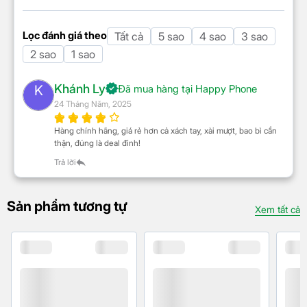
phụ kiện đi kèm
Lọc đánh giá theo
Tất cả
5 sao
4 sao
3 sao
2 sao
1 sao
Khánh Ly
K
Đã mua hàng tại Happy Phone
24 Tháng Năm, 2025
Hàng chính hãng, giá rẻ hơn cả xách tay, xài mượt, bao bì cẩn
thận, đúng là deal đỉnh!
Trả lời
Mặt đế bàn ủi được hoàn thiện từ chất liệu nhựa cao
Sản phẩm tương tự
cấp, lướt trơn tru trên bề mặt quần áo, ủi nhanh, an
Xem tất cả
toàn trên mọi chất liệu vải.
Ngoài ra, sản phẩm còn
đi kèm đầu bàn chải vải dễ tháo lắp, hỗ trợ làm sạch
lông/tóc hay chỉ thừa dính trên quần áo trong quá
trình ủi.
Tính năng an toàn và tiện