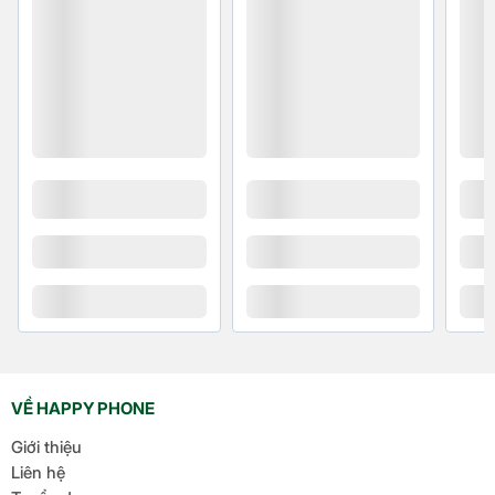
ích
Bàn ủi hơi nước đứng Philips STE1020/40 được
trang bị nút xả cặn tiện lợi phía sau thân bàn ủi, hỗ
trợ làm sạch bình chứa và hệ thống dẫn hơi, giúp
kéo dài tuổi thọ bàn ủi, đảm bảo hơi nước ra tinh
khiết, tránh gây ố vàng trên quần áo.
Ngoài ra, tính
năng chống nhỏ giọt giúp ngăn hơi nước bị rò rỉ
trong quá trình ủi, giữ cho quần áo không bị thấm
nước.
Sản phẩm đi kèm móc treo tiện lợi, giúp bạn
dễ dàng treo quần áo trong quá trình ủi.
VỀ HAPPY PHONE
Giới thiệu
Liên hệ