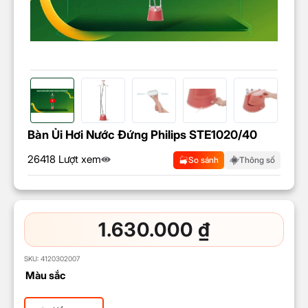
Bàn Ủi Hơi Nước Đứng Philips STE1020/40
26418 Lượt xem
So sánh
Thông số
1.630.000
₫
SKU:
4120302007
Màu sắc