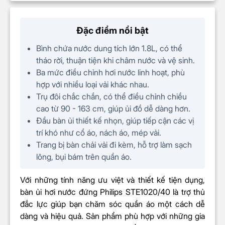
Kèm phụ kiện móc treo, găng tay,
bàn chải
Đặc điểm nổi bật
Bình chứa nước dung tích lớn 1.8L
, có thể
tháo rời, thuận tiện khi châm nước và vệ sinh.
Ba mức điều chỉnh hơi nước linh hoạt
, phù
KÍCH THƯỚC & TRỌNG LƯỢNG
hợp với nhiều loại vải khác nhau.
Trụ đôi chắc chắn, có thể điều chỉnh chiều
cao từ 90 - 163 cm
, giúp ủi đồ dễ dàng hơn.
Kích thước
30,3 x 117,9 x 43,4
cm
Đầu bàn ủi thiết kế nhọn
, giúp tiếp cận các vị
trí khó như cổ áo, nách áo, mép vải.
Trọng lượng
2,95 kg
Trang bị bàn chải vải đi kèm
, hỗ trợ làm sạch
lông, bụi bám trên quần áo.
BỘ SẢN PHẨM GỒM
Với những tính năng ưu việt và thiết kế tiện dụng,
Bàn ủi hơi nước đứng Philips
bàn ủi hơi nước đứng Philips STE1020/40 là trợ thủ
STE1020/40
đắc lực giúp bạn chăm sóc quần áo một cách dễ
Sản phẩm
Móc treo
dàng và hiệu quả.
Sản phẩm phù hợp với những gia
trong hộp
Găng tay