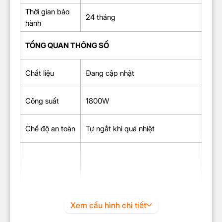
Thời gian bảo
24 tháng
hành
TỔNG QUAN THÔNG SỐ
Chất liệu
Đang cập nhật
Công suất
1800W
Chế độ an toàn
Tự ngắt khi quá nhiệt
Ủi quần áo treo
Ngăn chứa nước có thể tháo rời
Xem cấu hình chi tiết
Tiện ích
3 chế độ phun hơi