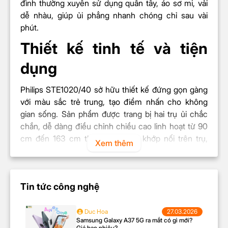
đình thường xuyên sử dụng quần tây, áo sơ mi, vải
Đế ủi
dễ nhàu, giúp ủi phẳng nhanh chóng chỉ sau vài
Sách hướng dẫn sử dụng
phút.
Thiết kế tinh tế và tiện
dụng
Philips STE1020/40 sở hữu thiết kế đứng gọn gàng
với màu sắc trẻ trung, tạo điểm nhấn cho không
gian sống.
Sản phẩm được trang bị hai trụ ủi chắc
chắn, dễ dàng điều chỉnh chiều cao linh hoạt từ 90
cm đến 163 cm thông qua các khớp nối trên trụ,
Xem thêm
giúp người dùng ủi quần áo đang treo một cách
thoải mái mà không cần khom lưng, giảm thiểu tình
trạng mỏi lưng khi ủi đồ.
Tin tức công nghệ
Công suất mạnh mẽ và
hiệu suất cao
Duc Hoa
27.03.2026
Samsung Galaxy A37 5G ra mắt có gì mới?
Giá bao nhiêu?