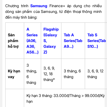
Chương trình
Samsung
Finance+ áp dụng cho nhiều
dòng sản phẩm của Samsung, từ điện thoại thông minh
đến máy tính bảng:
A
Flagship
Sản
Series
(Galaxy
Tab A
Tab S
phẩm
(A06,
S,
Series(Tab
Series(Tab
hỗ trợ
A36,
Galaxy
A9…)
S10…)
A56…)
Z)
3
3, 6, 9,
Kỳ hạn
tháng,
3 tháng, 6
3, 6, 9, 12
12, 18
vay
6
tháng
tháng
tháng*
tháng
Kỳ hạn 3 tháng: 33.000đ/Tháng > 99.000đ/Kỳ
hạn