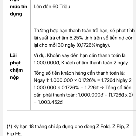
mức tín
Lên đến 60 Triệu
dụng
Trường hợp hạn thanh toán trễ hạn, sẽ phạt tính
lãi suất trả chậm 5.25% tính trên số tiền nợ còn
lại cho mỗi 30 ngày (0,1726%/ngày).
Lãi
Ví dụ: Khoản vay đến hạn cần thanh toán là
phạt
1.000.000đ, Khách chậm thanh toán 2 ngày.
chậm
Tổng số tiền khách hàng cần thanh toán là:
nộp
Ngày 1: 1.000.000 x 0.1726% = 1.726đ Ngày 2:
1.000.000 x 0.1726% = 1.726đ => Tổng số tiền
cần phải thanh toán: 1.000.000đ + (1.726đ x 2)
= 1.003.452đ
(*) Kỳ hạn 18 tháng chỉ áp dụng cho dòng Z Fold, Z Flip, Z
Flip FE.