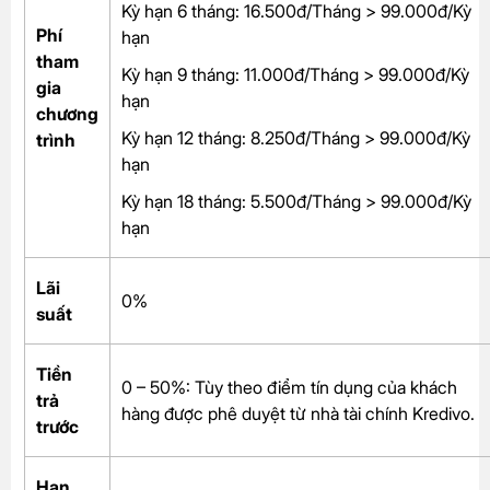
Kỳ hạn 6 tháng: 16.500đ/Tháng > 99.000đ/Kỳ
Phí
hạn
tham
Kỳ hạn 9 tháng: 11.000đ/Tháng > 99.000đ/Kỳ
gia
hạn
chương
Kỳ hạn 12 tháng: 8.250đ/Tháng > 99.000đ/Kỳ
trình
hạn
Kỳ hạn 18 tháng: 5.500đ/Tháng > 99.000đ/Kỳ
hạn
Lãi
0%
suất
Tiền
0 – 50%: Tùy theo điểm tín dụng của khách
trả
hàng được phê duyệt từ nhà tài chính Kredivo.
trước
Hạn