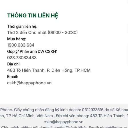
THÔNG TIN LIÊN HỆ
Thời gian liên hệ:
Thứ 2 đến Chủ nhật (08:00 - 20:30)
Mua hàng:
1900.633.634
Góp ý/ Phản ánh DV/ CSKH:
028.73083483
Địa chỉ:
483 Tô Hiến Thành, P. Diên Hồng, TP.HCM
Email:
cskh@happyphone.vn
hone. Giấy chứng nhận đăng ký kinh doanh: 0312933516 do sở Kế hoạ
h, TP Hồ Chí Minh, Việt Nam . Địa chỉ văn phòng: 483 Tô Hiến Thành, P
cskh@happyphone.vn.
Chịu trách nhiệm nội dung: Nguyễn Thành Nhật. Email: nhatnt@phc.vn