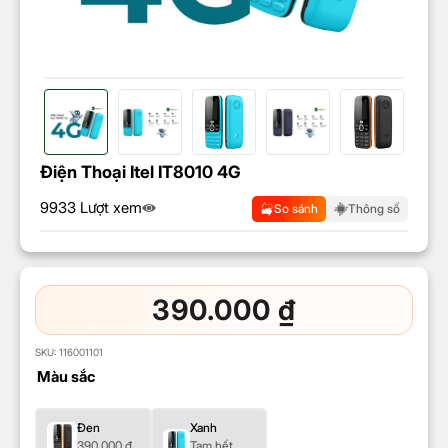
Điện Thoại Itel IT8010 4G
9933 Lượt xem
So sánh
Thông số
390.000
₫
SKU:
116001101
Màu sắc
Đen
Xanh
390.000
₫
Tạm hết