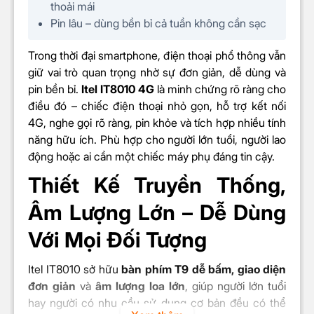
thoải mái
Pin lâu – dùng bền bỉ cả tuần không cần sạc
Trong thời đại smartphone, điện thoại phổ thông vẫn
giữ vai trò quan trọng nhờ sự đơn giản, dễ dùng và
pin bền bỉ.
Itel IT8010 4G
là minh chứng rõ ràng cho
điều đó – chiếc điện thoại nhỏ gọn, hỗ trợ kết nối
4G, nghe gọi rõ ràng, pin khỏe và tích hợp nhiều tính
năng hữu ích. Phù hợp cho người lớn tuổi, người lao
động hoặc ai cần một chiếc máy phụ đáng tin cậy.
Thiết Kế Truyền Thống,
Âm Lượng Lớn – Dễ Dùng
Với Mọi Đối Tượng
Itel IT8010 sở hữu
bàn phím T9 dễ bấm, giao diện
đơn giản
và
âm lượng loa lớn
, giúp người lớn tuổi
hay người có nhu cầu sử dụng cơ bản đều có thể