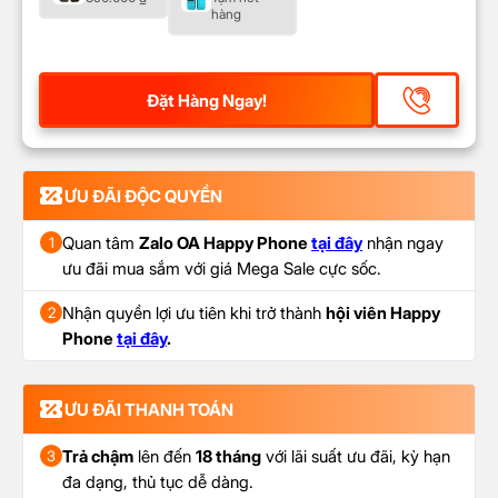
hàng
Đặt Hàng Ngay!
ƯU ĐÃI ĐỘC QUYỀN
Quan tâm
Zalo OA Happy Phone
tại đây
nhận ngay
1
ưu đãi mua sắm với giá Mega Sale cực sốc.
Nhận quyền lợi ưu tiên khi trở thành
hội viên Happy
2
Phone
tại đây
.
ƯU ĐÃI THANH TOÁN
Trả chậm
lên đến
18 tháng
với lãi suất ưu đãi, kỳ hạn
3
đa dạng, thủ tục dễ dàng.