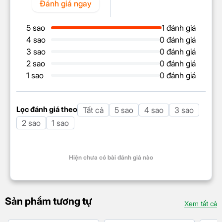
Đánh giá ngay
Sạc
5 sao
1 đánh giá
Itel IT8010 4G được trang bị
viên pin dung lượng
4 sao
0 đánh giá
lớn
, giúp
sử dụng liên tục trong nhiều ngày
, đặc
3 sao
0 đánh giá
biệt khi chỉ sử dụng cho nhu cầu cơ bản như nghe
2 sao
0 đánh giá
gọi, nhắn tin, nghe nhạc. Đây là lựa chọn lý tưởng
1 sao
0 đánh giá
cho người thường xuyên làm việc ngoài trời hoặc
cần một chiếc máy phụ dự phòng.
Lọc đánh giá theo
Tất cả
5 sao
4 sao
3 sao
2 sao
1 sao
Hiện chưa có bài đánh giá nào
Sản phẩm tương tự
Xem tất cả