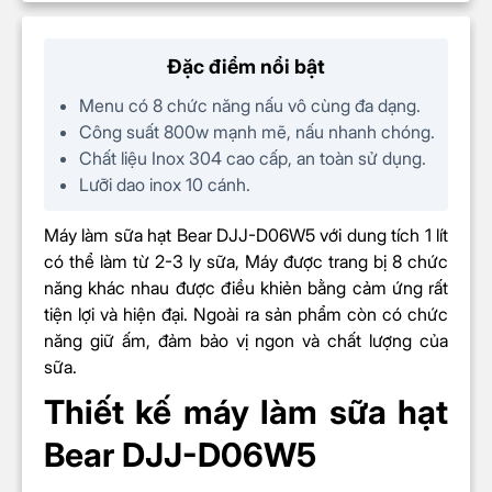
BỘ SẢN PHẨM GỒM
Máy làm sữa hạt Bear DJJ-D06W5
Đặc điểm nổi bật
Dây nguồn
Menu có 8 chức năng nấu vô cùng đa dạng.
Nắp đậy
Công suất 800w mạnh mẽ, nấu nhanh chóng.
Cốc đong
Chất liệu Inox 304 cao cấp, an toàn sử dụng.
Bàn chải
Lưỡi dao inox 10 cánh.
Sách hướng dẫn sử dụng
Máy làm sữa hạt Bear DJJ-D06W5 với dung tích 1 lít
có thể làm từ 2-3 ly sữa, Máy được trang bị 8 chức
năng khác nhau được điều khiẻn bằng cảm ứng rất
tiện lợi và hiện đại. Ngoài ra sản phẩm còn có chức
năng giữ ấm, đảm bảo vị ngon và chất lượng của
sữa.
Thiết kế máy làm sữa hạt
Bear DJJ-D06W5