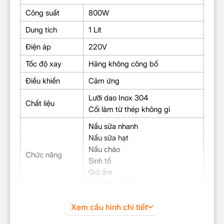
Công suất
800W
Dung tích
1 Lít
Điện áp
220V
Tốc độ xay
Hãng không công bố
Điều khiển
Cảm ứng
Lưỡi dao Inox 304
Chất liệu
Cối làm từ thép không gỉ
Nấu sữa nhanh
Nấu sữa hạt
Nấu cháo
Chức năng
Sinh tố
Giữ ấm
Chế độ vệ sinh
Kích thước
152 x 280 x 290 mm
Xem cấu hình chi tiết
Trọng lượng
2.7 Kg