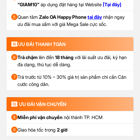
“GIAM10”
áp dụng đặt hàng tại Website
[Tại đây]
Quan tâm
Zalo OA Happy Phone
tại đây
nhận ngay
5
ưu đãi mua sắm với giá Mega Sale cực sốc.
ƯU ĐÃI THANH TOÁN
Trả chậm
lên đến
18 tháng
với lãi suất ưu đãi, kỳ hạn
6
đa dạng, thủ tục dễ dàng.
Trả trước từ 10% – 30% giá trị sản phẩm chỉ cần Căn
7
cước công dân.
ƯU ĐÃI VẬN CHUYỂN
Miễn phí vận chuyển
nội thành TP. HCM
8
Giao hỏa tốc trong
2 giờ
9