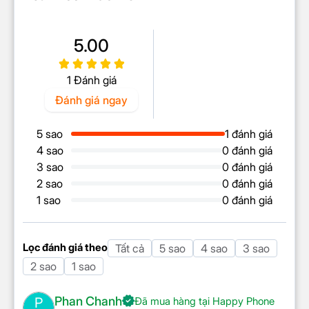
5.00
1 Đánh giá
Đánh giá ngay
5 sao
1 đánh giá
Bảng điều khiển 8 chế độ
4 sao
0 đánh giá
3 sao
0 đánh giá
thông minh
2 sao
0 đánh giá
1 sao
0 đánh giá
Máy làm sữa hạt Bear DJJ-D06W5 được trang bị
bảng điều khiển cảm ứng hiện đại, dễ dàng sử dụng
chỉ với một thao tác đơn giản. Từ việc nấu sữa, làm
Lọc đánh giá theo
Tất cả
5 sao
4 sao
3 sao
cháo cho đến xay sinh tố, sản phẩm này đều có thể
2 sao
1 sao
đáp ứng nhu cầu của bạn một cách dễ dàng và hiệu
quả.
Phan Chanh
P
Đã mua hàng tại Happy Phone