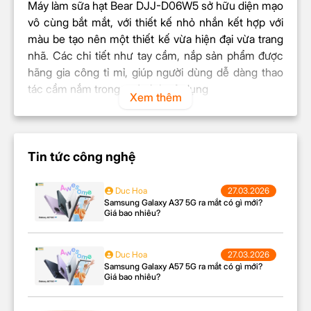
Máy làm sữa hạt Bear DJJ-D06W5 sở hữu diện mạo
vô cùng bắt mắt, với thiết kế nhỏ nhắn kết hợp với
màu be tạo nên một thiết kế vừa hiện đại vừa trang
nhã. Các chi tiết như tay cầm, nắp sản phẩm được
hãng gia công tỉ mỉ, giúp người dùng dễ dàng thao
tác cầm nắm trong quá trình sử dụng
Xem thêm
Trong nắp sản phẩm được hãng trang bị thêm miếng
ron silicon giúp cố định phần nắp được chắc hơn
trong quá trình máy vận hành.Lòng cối được cấu tạo
Tin tức công nghệ
từ thép không gỉ đảm bảo sự bền bỉ và an toàn sức
khỏe người dụng. Hãng còn trang bị thêm động cơ
Duc Hoa
27.03.2026
giảm tiếng ồn giúp máy hoạt động êm ái nhất mang
Samsung Galaxy A37 5G ra mắt có gì mới?
đến sự trải nghiệm hài lòng nhất đến người dùng.
Giá bao nhiêu?
Duc Hoa
27.03.2026
Samsung Galaxy A57 5G ra mắt có gì mới?
Giá bao nhiêu?