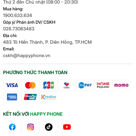
Thứ 2 đến Chủ nhật (08:00 - 20:30)
Mua hàng:
1900.633.634
Góp ý/ Phản ánh DV/ CSKH:
028.73083483
Địa chỉ:
483 Tô Hiến Thành, P. Diên Hồng, TP.HCM
Email:
cskh@happyphone.vn
PHƯƠNG THỨC THANH TOÁN
KẾT NỐI VỚI
HAPPY PHONE