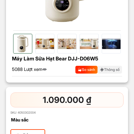
Máy Làm Sữa Hạt Bear DJJ-D06W5
5088 Lượt xem
So sánh
Thông số
1.090.000
₫
SKU:
4050302004
Màu sắc