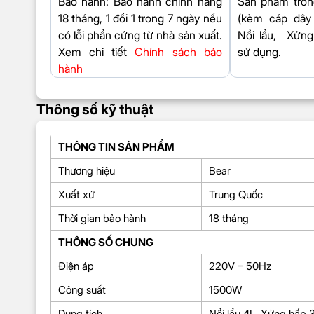
Bảo hành:
Bảo hành chính hãng
Sản phẩm tron
18 tháng, 1 đổi 1 trong 7 ngày nếu
(kèm cáp dây 
có lỗi phần cứng từ nhà sản xuất.
Nồi lẩu, Xửng
Xem chi tiết
Chính sách bảo
sử dụng.
hành
Thông số kỹ thuật
THÔNG TIN SẢN PHẨM
Thương hiệu
Bear
Xuất xứ
Trung Quốc
Thời gian bảo hành
18 tháng
THÔNG SỐ CHUNG
Điện áp
220V – 50Hz
Công suất
1500W
Dung tích
Nồi lẩu 4L, Xửng hấp 