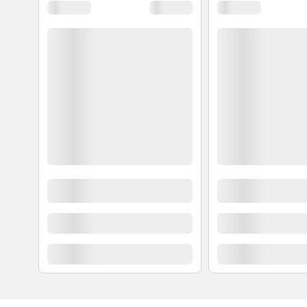
Chức năng đa dụng
Được trang bị nhiều chức năng đa dạng từ chiên, xà
tiệc trong nhà cùng với thanh gạt điều chỉnh nhiệt ki
ấm, lửa nhỏ, lửa vừa, lửa to.