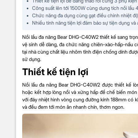
Thiết kế tiện lợi dễ dàng tháo rời cùng 3 phụ kiện
Công suất lên tới 1500W cùng dung tích nồi lẩu 
Chức năng đa dụng cùng gạt điều chỉnh nhiệt độ
Nhiều tính năng tiện lợi đảm bảo sự tiện dụng và
Nồi lẩu đa năng Bear DHG-C40W2 thiết kế sang trọng
vệ sinh dễ dàng, đa chức năng chiên-xào-hấp-nấu cù
tại nhà cùng chất liệu nhôm tĩnh điện chống dính đượ
sử dụng.
Thiết kế tiện lợi
Nồi lẩu đa năng Bear DHG-C40W2 được thiết kế lòng
hoặc kết hợp lòng nồi và xửng hấp để chế biến món li
với đáy nhiệt hình vòng cung đường kính 188mm có k
và đều đem tới món ăn nhanh chín, thơm ngon.