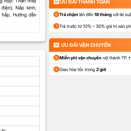
g hộp:
Thân máy
ƯU ĐÃI THANH TOÁN
điện), Nắp kính,
 hấp, Hướng dẫn
Trả chậm
lên đến
18 tháng
với lãi su
6
Trả trước từ 10% – 30% giá trị sản 
7
ƯU ĐÃI VẬN CHUYỂN
Miễn phí vận chuyển
nội thành TP.
8
Giao hỏa tốc trong
2 giờ
9
3.5L