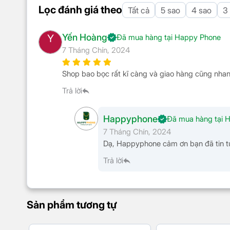
Lọc đánh giá theo
Tất cả
5 sao
4 sao
3
Nồi lẩu đa năng Bear DHG-C40W2 mang trên mình côn
nhúng lẩu bạn có thể ăn liền mà không cần phải chờ 
lớn thực phẩm cùng khay hấp dung tích 3.5L, khay chiê
Yến Hoàng
Y
Đã mua hàng tại Happy Phone
7 Tháng Chín, 2024
Shop bao bọc rất kĩ càng và giao hàng cũng nha
Trả lời
Happyphone
Đã mua hàng tại 
7 Tháng Chín, 2024
Dạ, Happyphone cảm ơn bạn đã tin t
Trả lời
Sản phẩm tương tự