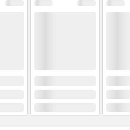
o, hấp tới nấu, hầm, nhúng lẩu phù hợp cho mọi buổi
ểm soát mức nhiệt từng phút giây với các tùy chọn giữ