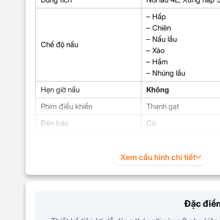
– Hấp
– Chiên
– Nấu lẩu
Chế độ nấu
– Xào
– Hầm
– Nhúng lẩu
Hẹn giờ nấu
Không
Phím điều khiển
Thanh gạt
Đèn báo
Có
Trọng lượng
3 kg
Kích thước
450 x 250 x 88 mm
Xem cấu hình chi tiết
SẢN PHẨM TRONG HỘP
Thân máy(kèm cáp dây điện) x1, Nắp kính x1,Nồi lẩu x1
HDSD x1
Đặc điểm