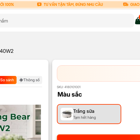
-C40W2
So sánh
Thông số
SKU:
4180101001
Màu sắc
Trắng sữa
Tạm hết hàng