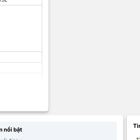
, Xửng hấp x1,
Ti
 nổi bật