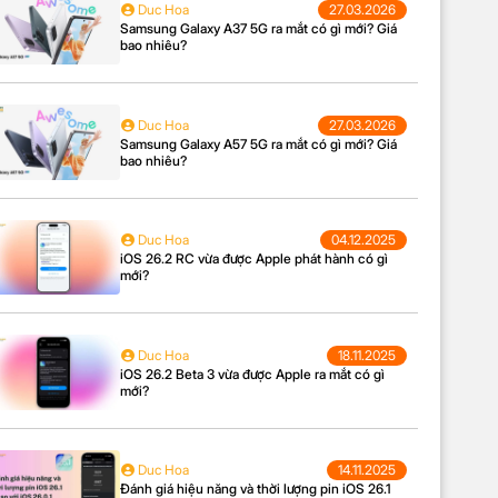
Duc Hoa
27.03.2026
Samsung Galaxy A37 5G ra mắt có gì mới? Giá
bao nhiêu?
Duc Hoa
27.03.2026
Samsung Galaxy A57 5G ra mắt có gì mới? Giá
bao nhiêu?
Duc Hoa
04.12.2025
iOS 26.2 RC vừa được Apple phát hành có gì
mới?
Duc Hoa
18.11.2025
iOS 26.2 Beta 3 vừa được Apple ra mắt có gì
mới?
Duc Hoa
14.11.2025
Đánh giá hiệu năng và thời lượng pin iOS 26.1