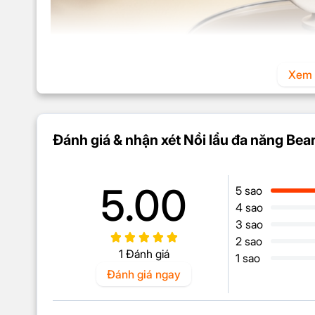
Xem 
Đánh giá & nhận xét Nồi lẩu đa năng 
5.00
5 sao
4 sao
3 sao
2 sao
1 Đánh giá
Vỏ ngoài của nồi lẩu có màu trắng ngà sang trọng cù
1 sao
loại cứng cáp và sang trọng.
Đánh giá ngay
Công suất lên tới 1500W, 