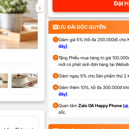
Đặt H
ƯU ĐÃI ĐỘC QUYỀN
Giảm giá 5% (tối đa 200.000đ) cho
1
đây]
Tặng Phiếu mua hàng trị giá 100.000đ
2
mới có phát sinh đơn hàng tại Webs
Giảm ngay 5% cho Sản phẩm thứ 2 k
3
Giảm thêm 10%, tối đa 300.000đ kh
4
đây]
Quan tâm
Zalo OA Happy Phone
tại
5
sốc.