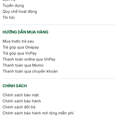
Tuyển dụng
Quy chế hoạt động
Tin tức
HƯỚNG DẪN MUA HÀNG
Về khả năng xử lý đồ họa
Mua trước trả sau
Trả góp qua Onepay
Snapdragon 8 Elite for Galaxy cũng được nâng cấp
Trả góp qua VnPay
về khả năng xử lý đồ họa, giống như việc chiếc xe
Thanh toán online qua VnPay
đua được trang bị hệ thống phanh và lái tốt hơn.
Thanh toán qua Momo
GPU Adreno mới trên chip này cho hình ảnh đẹp
Thanh toán qua chuyển khoản
hơn, mượt hơn tới 30% và đặc biệt là hỗ trợ công
nghệ Ray Tracing (tạo hiệu ứng ánh sáng chân thực
CHÍNH SÁCH
trong game) tốt hơn.
Chính sách bảo mật
Chính sách bảo hành
Chính sách đổi trả
Chính sách bảo hành mở rộng miễn phí