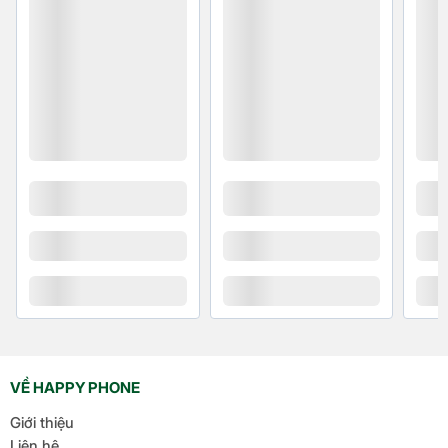
Snapdragon 8 Elite for Galaxy sử dụng công nghệ lõi
Oryon thế hệ thứ 2, cho tốc độ xử lý nhanh hơn tới
37% so với Snapdragon 8 Gen 3 for Galaxy. Điều
này có nghĩa là mọi tác vụ, từ mở ứng dụng, lướt
web đến xử lý các công việc nặng đều sẽ mượt mà
và nhanh chóng hơn. Ví dụ, nếu bạn cần chỉnh sửa
video, chơi game đồ họa cao, hoặc mở nhiều ứng
dụng cùng lúc, Snapdragon 8 Elite sẽ xử lý tốt hơn.
VỀ HAPPY PHONE
Giới thiệu
Liên hệ