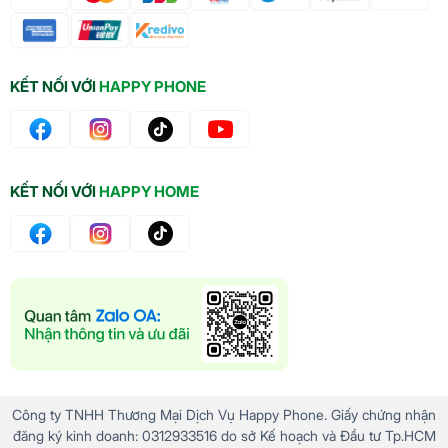
Về trí tuệ nhân tạo
Snapdragon 8 Elite cũng được cải tiến về AI, giúp
KẾT NỐI VỚI
HAPPY PHONE
điện thoại thông minh hơn. Nó có thể xử lý các tác
vụ liên quan đến AI nhanh hơn 40%, ví dụ như nhận
diện khuôn mặt, xử lý ảnh, dịch thuật, và trợ lý ảo
KẾT NỐI VỚI
HAPPY HOME
Công ty TNHH Thương Mại Dịch Vụ Happy Phone. Giấy chứng nhận
đăng ký kinh doanh: 0312933516 do sở Kế hoạch và Đầu tư Tp.HCM