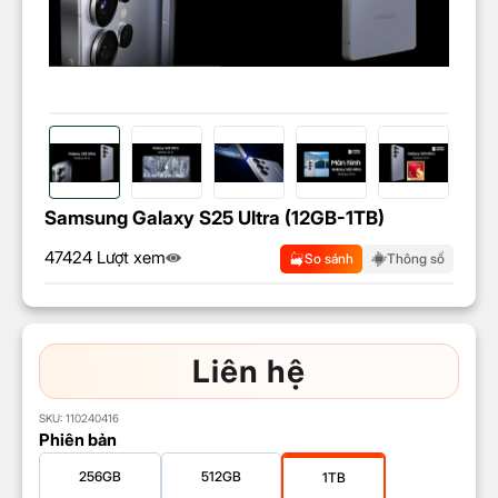
Samsung Galaxy S25 Ultra (12GB-1TB)
47424 Lượt xem
So sánh
Thông số
Liên hệ
SKU:
110240416
Phiên bản
256GB
512GB
1TB