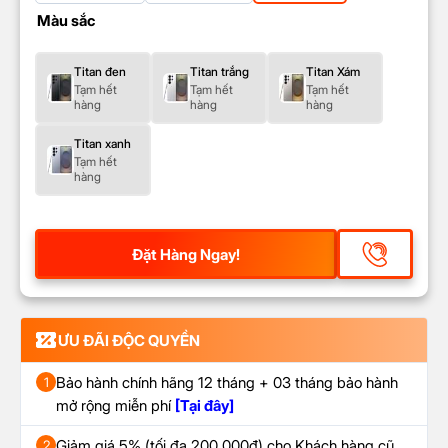
Màu sắc
Titan đen
Titan trắng
Titan Xám
Tạm hết
Tạm hết
Tạm hết
hàng
hàng
hàng
Titan xanh
Tạm hết
hàng
Đặt Hàng Ngay!
ƯU ĐÃI ĐỘC QUYỀN
Bảo hành chính hãng 12 tháng + 03 tháng bảo hành
1
mở rộng miễn phí
[Tại đây]
Giảm giá 5% (tối đa 200.000đ) cho Khách hàng cũ
2