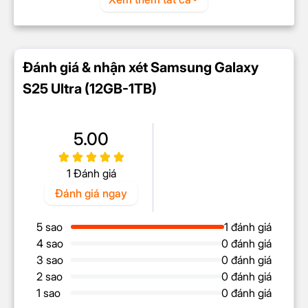
toàn mới cũng cho thấy sự cải tiến đáng kể, với hiệu
suất đồ họa và hiệu suất xử lý hình ảnh đều tăng
40%. Điều này nghĩa là chơi game sẽ mượt mà hơn,
hình ảnh hiển thị đẹp hơn và các tác vụ liên quan
Đánh giá & nhận xét Samsung Galaxy
đến đồ họa cũng được xử lý nhanh hơn
S25 Ultra (12GB-1TB)
NPU Hexagon hỗ trợ trí tuệ nhân
tạo
5.00
1 Đánh giá
Đánh giá ngay
5 sao
1 đánh giá
4 sao
0 đánh giá
3 sao
0 đánh giá
2 sao
0 đánh giá
Chip
Galaxy S25 Ultra
thế hệ mới này được thiết kế
1 sao
0 đánh giá
để mang đến trải nghiệm người dùng vượt trội so với