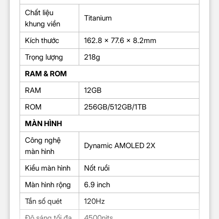
Chất liệu
Titanium
khung viền
Kích thước
162.8 x 77.6 x 8.2mm
Trọng lượng
218g
RAM & ROM
RAM
12GB
ROM
256GB/512GB/1TB
MÀN HÌNH
Công nghệ
Dynamic AMOLED 2X
màn hình
Kiểu màn hình
Nốt ruồi
Màn hình rộng
6.9 inch
Tần số quét
120Hz
Độ sáng tối đa
4500nits