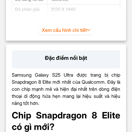
Độ phân giải
3120 X 1440
CHIP
Hệ điều hành
OneUI
Xem cấu hình chi tiết
Chip
Snapdragon 8 Elite for Galaxy
Loại/Tốc độ
8 nhân
(CPU)
Đặc điểm nổi bật
Chip đồ họa
Adreno
(GPU)
Samsung Galaxy S25 Ultra được trang bị chip
Snapdragon 8 Elite mới nhất của Qualcomm. Đây là
CAMERA SAU
con chip mạnh mẽ và hiện đại nhất trên dòng điện
200.0 MP + 50.0 MP + 50.0 MP
thoại di động hứa hẹn mang lại hiệu suất và hiệu
Độ phân giải
+ 10.0 MP
năng tốt hơn.
Trôi nhanh thời gian (Time Lapse)
Chip Snapdragon 8 Elite
Góc siêu rộng (Ultrawide)
Chống rung quang học (OIS)
có gì mới?
Tự động lấy nét (AF)