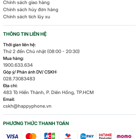
Chính sách giao hàng
Chính sách hủy đơn hàng
Chính sách tích lũy xu
THÔNG TIN LIÊN HỆ
Thời gian liên hệ:
Thứ 2 đến Chủ nhật (08:00 - 20:30)
Mua hàng:
1900.633.634
Góp ý/ Phản ánh DV/ CSKH:
028.73083483
Địa chỉ:
483 Tô Hiến Thành, P. Diên Hồng, TP.HCM
Email:
cskh@happyphone.vn
Điều này giúp trải nghiệm chơi game của bạn trở
nên sống động và chân thực hơn. Đặc biệt, con
chip này hỗ trợ Unreal Engine 5.3 và công nghệ
PHƯƠNG THỨC THANH TOÁN
Nanite, cho phép các nhà phát triển tạo ra game
mobile với đồ họa sánh ngang game console và PC.