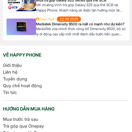
Mua trả góp Galaxy S25 Series qua thẻ SCB
hợp với khả năng tài chính của mình. […]
Với chương trình trả góp Galaxy S25 qua thẻ SCB tại
Happy Phone, khách hàng sẽ được tận hưởng mức lãi
suất cực kỳ ưu đãi. Đặc biệt, khách hàng có thể linh hoạt
Duc Hoa
22.09.2025
lựa chọn kỳ hạn trả góp từ 3 đến 12 tháng, phù hợp với
Mediatek Dimensity 9500 ra mắt có mạnh như dự kiến?
khả năng tài chính của mình. Mục […]
MediaTek vừa chính thức công bố Dimensity 9500, bộ xử
lý di động cao cấp mới nhất đánh dấu bước tiến quan
trọng trong dòng sản phẩm flagship của hãng. Với kiến
trúc tiên tiến và các tối ưu hóa tập trung vào hiệu suất,
hiệu quả năng lượng cùng trí tuệ nhân tạo, Dimensity […]
VỀ HAPPY PHONE
Giới thiệu
Liên hệ
Tuyển dụng
Quy chế hoạt động
Tin tức
HƯỚNG DẪN MUA HÀNG
Mua trước trả sau
Trả góp qua Onepay