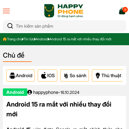
0
Trang chủ
Tin tức
Android
Android 15 ra mắt với nhiều thay đổi mới
Chủ đề
Android
IOS
So sánh
Thủ thuật & A
Android
happyphone
-
16.10.2024
Android 15 ra mắt với nhiều thay đổi
mới