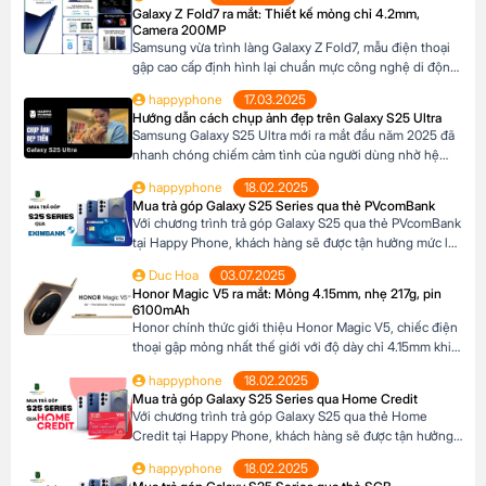
bán lẻ tại Châu Âu. Với những nâng cấp đáng chú ý về
Galaxy Z Fold7 ra mắt: Thiết kế mỏng chỉ 4.2mm,
camera, hiệu năng và thiết kế, Galaxy A17 […]
Camera 200MP
Samsung vừa trình làng Galaxy Z Fold7, mẫu điện thoại
gập cao cấp định hình lại chuẩn mực công nghệ di động.
Với thiết kế siêu mỏng chỉ 4.2mm khi mở ra và camera
happyphone
17.03.2025
200MP sắc nét chưa từng có trên dòng Z Fold, sản phẩm
Hướng dẫn cách chụp ảnh đẹp trên Galaxy S25 Ultra
này không chỉ là một thiết bị công nghệ […]
Samsung Galaxy S25 Ultra mới ra mắt đầu năm 2025 đã
nhanh chóng chiếm cảm tình của người dùng nhờ hệ
thống camera đẳng cấp. Với camera chính lên đến
happyphone
18.02.2025
200MP, khả năng zoom xa ấn tượng và các tính năng
Mua trả góp Galaxy S25 Series qua thẻ PVcomBank
thông minh giúp ghi lại những khoảnh khắc đẹp trong
Với chương trình trả góp Galaxy S25 qua thẻ PVcomBank
cuộc sống. Sau đây […]
tại Happy Phone, khách hàng sẽ được tận hưởng mức lãi
suất cực kỳ ưu đãi. Đặc biệt, khách hàng có thể linh hoạt
Duc Hoa
03.07.2025
lựa chọn kỳ hạn trả góp từ 3 đến 12 tháng, phù hợp với
Honor Magic V5 ra mắt: Mỏng 4.15mm, nhẹ 217g, pin
khả năng tài chính của mình. Mục […]
6100mAh
Honor chính thức giới thiệu Honor Magic V5, chiếc điện
thoại gập mỏng nhất thế giới với độ dày chỉ 4.15mm khi
mở và 8.8mm khi gập (phiên bản Trắng Ngà). Với trọng
happyphone
18.02.2025
lượng 217g, pin dung lượng lớn 6100mAh và công nghệ
Mua trả góp Galaxy S25 Series qua Home Credit
AI tiên tiến, Honor Magic V5 định nghĩa lại chuẩn mực
Với chương trình trả góp Galaxy S25 qua thẻ Home
flagship […]
Credit tại Happy Phone, khách hàng sẽ được tận hưởng
mức lãi suất cực kỳ ưu đãi. Đặc biệt, khách hàng có thể
happyphone
18.02.2025
linh hoạt lựa chọn kỳ hạn trả góp từ 3 đến 12 tháng, phù