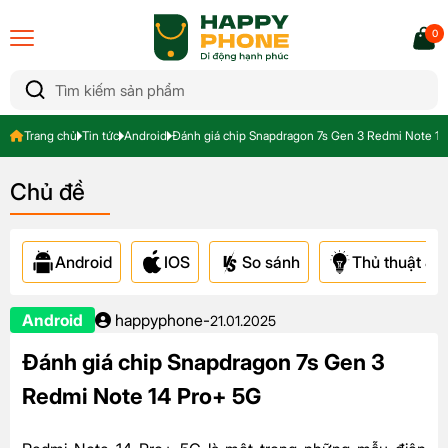
0
Trang chủ
Tin tức
Android
Đánh giá chip Snapdragon 7s Gen 3 Redmi Note 14
Chủ đề
Android
IOS
So sánh
Thủ thuật & A
Android
happyphone
-
21.01.2025
Đánh giá chip Snapdragon 7s Gen 3
Redmi Note 14 Pro+ 5G