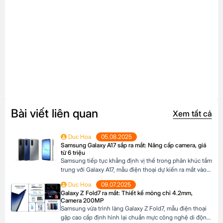
Bài viết liên quan
Xem tất cả
Duc Hoa
05.08.2025
Samsung Galaxy A17 sắp ra mắt: Nâng cấp camera, giá
từ 6 triệu
Samsung tiếp tục khẳng định vị thế trong phân khúc tầm
trung với Galaxy A17, mẫu điện thoại dự kiến ra mắt vào
cuối năm 2025 đã xuất hiện trên website các hệ thống
Duc Hoa
09.07.2025
bán lẻ tại Châu Âu. Với những nâng cấp đáng chú ý về
Galaxy Z Fold7 ra mắt: Thiết kế mỏng chỉ 4.2mm,
camera, hiệu năng và thiết kế, Galaxy A17 […]
Camera 200MP
Samsung vừa trình làng Galaxy Z Fold7, mẫu điện thoại
gập cao cấp định hình lại chuẩn mực công nghệ di động.