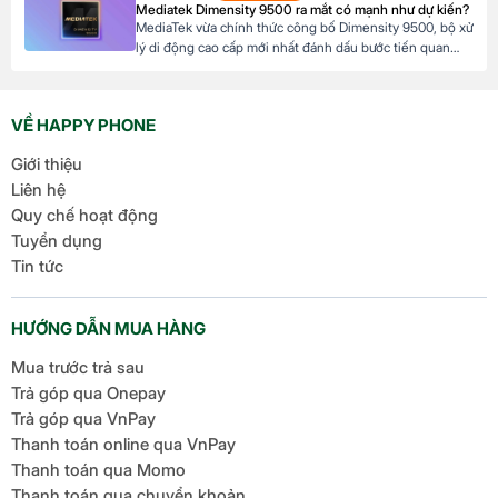
Mediatek Dimensity 9500 ra mắt có mạnh như dự kiến?
khả năng tài chính của mình. Mục […]
MediaTek vừa chính thức công bố Dimensity 9500, bộ xử
lý di động cao cấp mới nhất đánh dấu bước tiến quan
trọng trong dòng sản phẩm flagship của hãng. Với kiến
trúc tiên tiến và các tối ưu hóa tập trung vào hiệu suất,
hiệu quả năng lượng cùng trí tuệ nhân tạo, Dimensity […]
VỀ HAPPY PHONE
Giới thiệu
Liên hệ
Quy chế hoạt động
Tuyển dụng
Tin tức
HƯỚNG DẪN MUA HÀNG
Mua trước trả sau
Trả góp qua Onepay
Trả góp qua VnPay
Thanh toán online qua VnPay
Thanh toán qua Momo
Thanh toán qua chuyển khoản