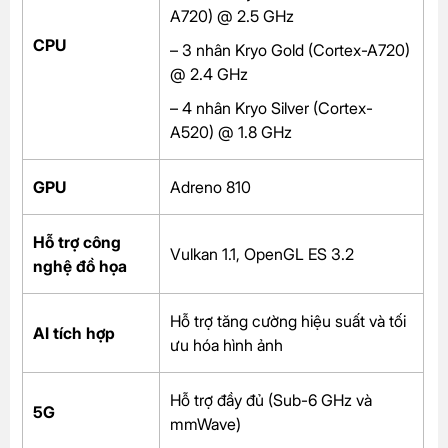
A720) @ 2.5 GHz
CPU
– 3 nhân Kryo Gold (Cortex-A720)
@ 2.4 GHz
– 4 nhân Kryo Silver (Cortex-
A520) @ 1.8 GHz
GPU
Adreno 810
Hỗ trợ công
Vulkan 1.1, OpenGL ES 3.2
nghệ đồ họa
Hỗ trợ tăng cường hiệu suất và tối
AI tích hợp
ưu hóa hình ảnh
Hỗ trợ đầy đủ (Sub-6 GHz và
5G
mmWave)