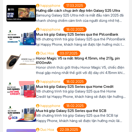
Với thiết kế siêu mỏng chỉ 4.2mm khi mở ra và camera
happyphone
17.03.2025
200MP sắc nét chưa từng có trên dòng Z Fold, sản phẩm
Hướng dẫn cách chụp ảnh đẹp trên Galaxy S25 Ultra
này không chỉ là một thiết bị công nghệ […]
Samsung Galaxy S25 Ultra mới ra mắt đầu năm 2025 đã
nhanh chóng chiếm cảm tình của người dùng nhờ hệ
thống camera đẳng cấp. Với camera chính lên đến
happyphone
18.02.2025
200MP, khả năng zoom xa ấn tượng và các tính năng
Mua trả góp Galaxy S25 Series qua thẻ PVcomBank
thông minh giúp ghi lại những khoảnh khắc đẹp trong
Với chương trình trả góp Galaxy S25 qua thẻ PVcomBank
cuộc sống. Sau đây […]
tại Happy Phone, khách hàng sẽ được tận hưởng mức lãi
suất cực kỳ ưu đãi. Đặc biệt, khách hàng có thể linh hoạt
Duc Hoa
03.07.2025
lựa chọn kỳ hạn trả góp từ 3 đến 12 tháng, phù hợp với
Honor Magic V5 ra mắt: Mỏng 4.15mm, nhẹ 217g, pin
khả năng tài chính của mình. Mục […]
6100mAh
Honor chính thức giới thiệu Honor Magic V5, chiếc điện
thoại gập mỏng nhất thế giới với độ dày chỉ 4.15mm khi
mở và 8.8mm khi gập (phiên bản Trắng Ngà). Với trọng
happyphone
18.02.2025
lượng 217g, pin dung lượng lớn 6100mAh và công nghệ
Mua trả góp Galaxy S25 Series qua Home Credit
AI tiên tiến, Honor Magic V5 định nghĩa lại chuẩn mực
Với chương trình trả góp Galaxy S25 qua thẻ Home
flagship […]
Credit tại Happy Phone, khách hàng sẽ được tận hưởng
mức lãi suất cực kỳ ưu đãi. Đặc biệt, khách hàng có thể
happyphone
18.02.2025
linh hoạt lựa chọn kỳ hạn trả góp từ 3 đến 12 tháng, phù
Mua trả góp Galaxy S25 Series qua thẻ SCB
hợp với khả năng tài chính của mình. […]
Với chương trình trả góp Galaxy S25 qua thẻ SCB tại
Happy Phone, khách hàng sẽ được tận hưởng mức lãi
suất cực kỳ ưu đãi. Đặc biệt, khách hàng có thể linh hoạt
Duc Hoa
22.09.2025
lựa chọn kỳ hạn trả góp từ 3 đến 12 tháng, phù hợp với