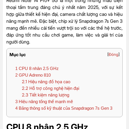
Redmi Note 14 Pro+ 5G là một trong những mẫu điện
thoại tầm trung đáng chú ý nhất năm 2025, với sự kết
hợp giữa thiết kế hiện đại, camera chất lượng cao và hiệu
năng mạnh mẽ. Đặc biệt, chip xử lý Snapdragon 7s Gen 3
mang đến nhiều cải tiến vượt trội so với các thế hệ trước,
đáp ứng tốt nhu cầu chơi game, làm việc và giải trí của
người dùng.
Mục lục
[
Đóng
]
1
CPU 8 nhân 2.5 GHz
2
GPU Adreno 810
2.1
Hiệu năng đồ họa cao
2.2
Hỗ trợ công nghệ hiện đại
2.3
Tiết kiệm năng lượng
3
Hiệu năng tổng thể mạnh mẽ
4
Bảng thông số kỹ thuật của Snapdragon 7s Gen 3
CPU 8 nhân 2.5 GHz