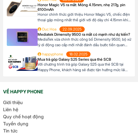
linh hoạt lựa chọn kỳ hạn trả góp từ 3 đến 12 tháng, phù
Honor Magic V5 ra mắt: Mỏng 4.15mm, nhẹ 217g, pin
hợp với khả năng tài chính của mình. […]
6100mAh
Honor chính thức giới thiệu Honor Magic V5, chiếc điện
thoại gập mỏng nhất thế giới với độ dày chỉ 4.15mm khi
mở và 8.8mm khi gập (phiên bản Trắng Ngà). Với trọng
Duc Hoa
22.09.2025
lượng 217g, pin dung lượng lớn 6100mAh và công nghệ
Mediatek Dimensity 9500 ra mắt có mạnh như dự kiến?
AI tiên tiến, Honor Magic V5 định nghĩa lại chuẩn mực
MediaTek vừa chính thức công bố Dimensity 9500, bộ xử
flagship […]
lý di động cao cấp mới nhất đánh dấu bước tiến quan
trọng trong dòng sản phẩm flagship của hãng. Với kiến
happyphone
18.02.2025
trúc tiên tiến và các tối ưu hóa tập trung vào hiệu suất,
Mua trả góp Galaxy S25 Series qua thẻ SCB
hiệu quả năng lượng cùng trí tuệ nhân tạo, Dimensity […]
Với chương trình trả góp Galaxy S25 qua thẻ SCB tại
Happy Phone, khách hàng sẽ được tận hưởng mức lãi
suất cực kỳ ưu đãi. Đặc biệt, khách hàng có thể linh hoạt
lựa chọn kỳ hạn trả góp từ 3 đến 12 tháng, phù hợp với
khả năng tài chính của mình. Mục […]
VỀ HAPPY PHONE
Giới thiệu
Liên hệ
Quy chế hoạt động
Tuyển dụng
Tin tức