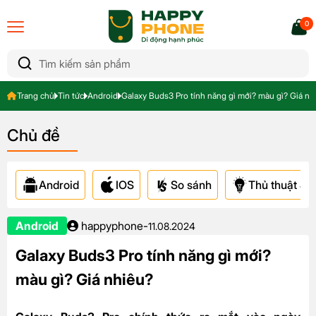
0
Trang chủ
Tin tức
Android
Galaxy Buds3 Pro tính năng gì mới? màu gì? Giá nh
Chủ đề
Android
IOS
So sánh
Thủ thuật & A
Android
happyphone
-
11.08.2024
Galaxy Buds3 Pro tính năng gì mới?
màu gì? Giá nhiêu?