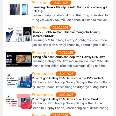
Duc Hoa
05.08.2025
Samsung Galaxy A17 sắp ra mắt: Nâng cấp camera, giá
từ 6 triệu
Samsung tiếp tục khẳng định vị thế trong phân khúc tầm
trung với Galaxy A17, mẫu điện thoại dự kiến ra mắt vào
cuối năm 2025 đã xuất hiện trên website các hệ thống
Duc Hoa
09.07.2025
bán lẻ tại Châu Âu. Với những nâng cấp đáng chú ý về
Galaxy Z Fold7 ra mắt: Thiết kế mỏng chỉ 4.2mm,
camera, hiệu năng và thiết kế, Galaxy A17 […]
Camera 200MP
Samsung vừa trình làng Galaxy Z Fold7, mẫu điện thoại
gập cao cấp định hình lại chuẩn mực công nghệ di động.
Với thiết kế siêu mỏng chỉ 4.2mm khi mở ra và camera
happyphone
17.03.2025
200MP sắc nét chưa từng có trên dòng Z Fold, sản phẩm
Hướng dẫn cách chụp ảnh đẹp trên Galaxy S25 Ultra
này không chỉ là một thiết bị công nghệ […]
Samsung Galaxy S25 Ultra mới ra mắt đầu năm 2025 đã
nhanh chóng chiếm cảm tình của người dùng nhờ hệ
thống camera đẳng cấp. Với camera chính lên đến
happyphone
18.02.2025
200MP, khả năng zoom xa ấn tượng và các tính năng
Mua trả góp Galaxy S25 Series qua thẻ PVcomBank
thông minh giúp ghi lại những khoảnh khắc đẹp trong
Với chương trình trả góp Galaxy S25 qua thẻ PVcomBank
cuộc sống. Sau đây […]
tại Happy Phone, khách hàng sẽ được tận hưởng mức lãi
suất cực kỳ ưu đãi. Đặc biệt, khách hàng có thể linh hoạt
happyphone
18.02.2025
lựa chọn kỳ hạn trả góp từ 3 đến 12 tháng, phù hợp với
Mua trả góp Galaxy S25 Series qua Home Credit
khả năng tài chính của mình. Mục […]
Với chương trình trả góp Galaxy S25 qua thẻ Home
Credit tại Happy Phone, khách hàng sẽ được tận hưởng
mức lãi suất cực kỳ ưu đãi. Đặc biệt, khách hàng có thể
Duc Hoa
03.07.2025