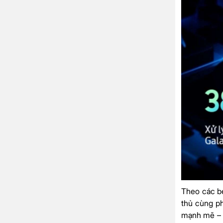
Theo các be
thủ cùng ph
mạnh mẽ – l