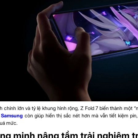
h chính lớn và tỷ lệ khung hình rộng, Z Fold 7 biến thành một
a
Samsung
còn giúp hiển thị sắc nét hơn mà vẫn tiết kiệm pi
uá mức.
ông minh nâng tầm trải nghiệm t