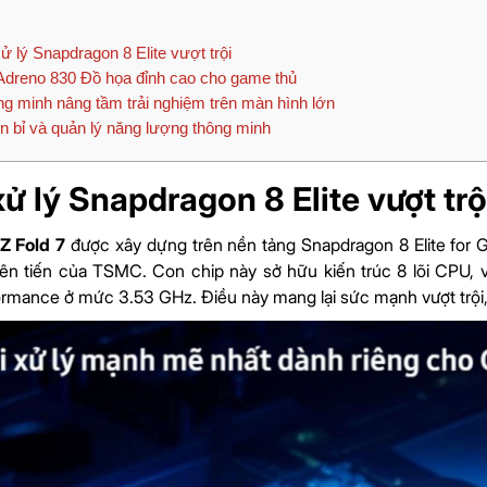
ử lý Snapdragon 8 Elite vượt trội
reno 830 Đồ họa đỉnh cao cho game thủ
ng minh nâng tầm trải nghiệm trên màn hình lớn
n bỉ và quản lý năng lượng thông minh
ử lý Snapdragon 8 Elite vượt trộ
Z Fold 7
được xây dựng trên nền tảng Snapdragon 8 Elite for Gal
iên tiến của TSMC. Con chip này sở hữu kiến trúc 8 lõi CPU, v
rmance ở mức 3.53 GHz. Điều này mang lại sức mạnh vượt trội, 