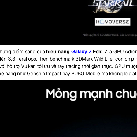
những điểm sáng của
hiệu năng
Galaxy Z
Fold 7
là GPU Adren
đến 3.3 Teraflops. Trên benchmark 3DMark Wild Life, con chip 
ới hỗ trợ Vulkan tối ưu và ray tracing thời gian thực. GPU mư
e nặng như Genshin Impact hay PUBG Mobile mà không lo giật 