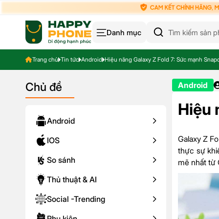
Danh mục
Trang chủ
Tin tức
Android
Hiệu năng Galaxy Z Fold 7: Sức mạnh Snapd
Chủ đề
Android
Hiệu 
Android
Galaxy Z Fo
IOS
thực sự khiế
So sánh
mẽ nhất từ
Thủ thuật & AI
Social -Trending
Phụ kiện