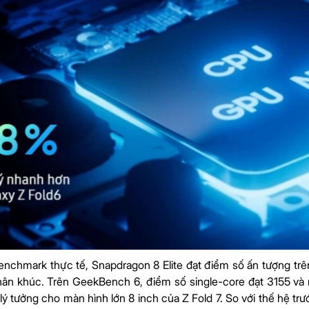
nchmark thực tế, Snapdragon 8 Elite đạt điểm số ấn tượng trên
ân khúc. Trên GeekBench 6, điểm số single-core đạt 3155 và 
ý tưởng cho màn hình lớn 8 inch của Z Fold 7. So với thế hệ t