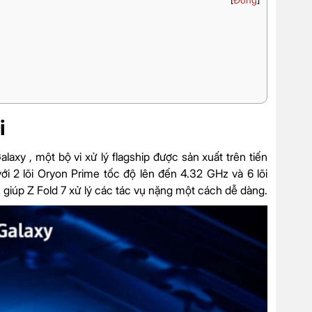
[
Đóng
]
i
axy , một bộ vi xử lý flagship được sản xuất trên tiến
ới 2 lõi Oryon Prime tốc độ lên đến 4.32 GHz và 6 lõi
giúp Z Fold 7 xử lý các tác vụ nặng một cách dễ dàng.