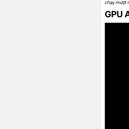
chạy mượt m
GPU A