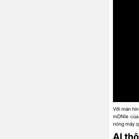
Với màn hìn
mDNIe củ
nóng máy q
AI th