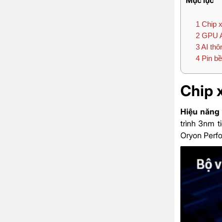
Mục lục
1
Chip x
2
GPU Ad
3
AI thô
4
Pin bề
Chip x
Hiệu năng 
trình 3nm t
Oryon Perfo