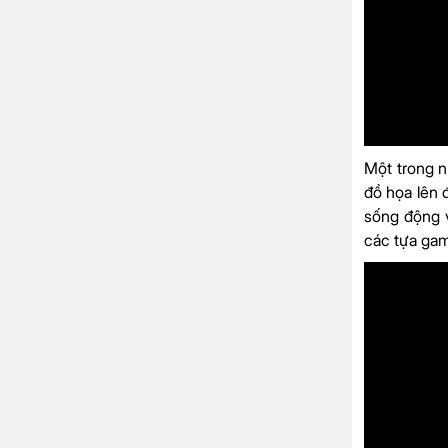
Một trong 
đồ họa lên 
sống động v
các tựa gam