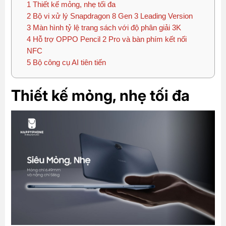
1
Thiết kế mỏng, nhẹ tối đa
2
Bộ vi xử lý Snapdragon 8 Gen 3 Leading Version
3
Màn hình tỷ lệ trang sách với độ phân giải 3K
4
Hỗ trợ OPPO Pencil 2 Pro và bàn phím kết nối
NFC
5
Bộ công cụ AI tiên tiến
Thiết kế mỏng, nhẹ tối đa