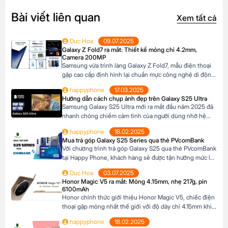
Bài viết liên quan
Xem tất cả
Duc Hoa
09.07.2025
Galaxy Z Fold7 ra mắt: Thiết kế mỏng chỉ 4.2mm,
Camera 200MP
Samsung vừa trình làng Galaxy Z Fold7, mẫu điện thoại
gập cao cấp định hình lại chuẩn mực công nghệ di động.
Với thiết kế siêu mỏng chỉ 4.2mm khi mở ra và camera
happyphone
17.03.2025
200MP sắc nét chưa từng có trên dòng Z Fold, sản phẩm
Hướng dẫn cách chụp ảnh đẹp trên Galaxy S25 Ultra
này không chỉ là một thiết bị công nghệ […]
Samsung Galaxy S25 Ultra mới ra mắt đầu năm 2025 đã
nhanh chóng chiếm cảm tình của người dùng nhờ hệ
thống camera đẳng cấp. Với camera chính lên đến
happyphone
18.02.2025
200MP, khả năng zoom xa ấn tượng và các tính năng
Mua trả góp Galaxy S25 Series qua thẻ PVcomBank
thông minh giúp ghi lại những khoảnh khắc đẹp trong
Với chương trình trả góp Galaxy S25 qua thẻ PVcomBank
cuộc sống. Sau đây […]
tại Happy Phone, khách hàng sẽ được tận hưởng mức lãi
suất cực kỳ ưu đãi. Đặc biệt, khách hàng có thể linh hoạt
Duc Hoa
03.07.2025
lựa chọn kỳ hạn trả góp từ 3 đến 12 tháng, phù hợp với
Honor Magic V5 ra mắt: Mỏng 4.15mm, nhẹ 217g, pin
khả năng tài chính của mình. Mục […]
6100mAh
Honor chính thức giới thiệu Honor Magic V5, chiếc điện
thoại gập mỏng nhất thế giới với độ dày chỉ 4.15mm khi
mở và 8.8mm khi gập (phiên bản Trắng Ngà). Với trọng
happyphone
18.02.2025
lượng 217g, pin dung lượng lớn 6100mAh và công nghệ