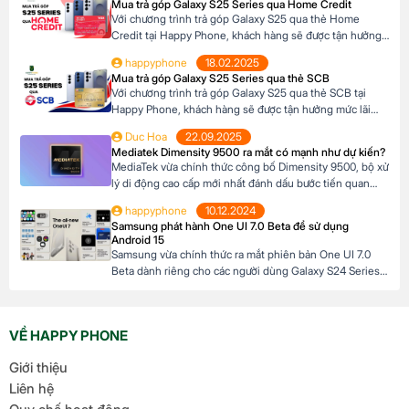
Mua trả góp Galaxy S25 Series qua Home Credit
AI tiên tiến, Honor Magic V5 định nghĩa lại chuẩn mực
Với chương trình trả góp Galaxy S25 qua thẻ Home
flagship […]
Credit tại Happy Phone, khách hàng sẽ được tận hưởng
mức lãi suất cực kỳ ưu đãi. Đặc biệt, khách hàng có thể
happyphone
18.02.2025
linh hoạt lựa chọn kỳ hạn trả góp từ 3 đến 12 tháng, phù
Mua trả góp Galaxy S25 Series qua thẻ SCB
hợp với khả năng tài chính của mình. […]
Với chương trình trả góp Galaxy S25 qua thẻ SCB tại
Happy Phone, khách hàng sẽ được tận hưởng mức lãi
suất cực kỳ ưu đãi. Đặc biệt, khách hàng có thể linh hoạt
Duc Hoa
22.09.2025
lựa chọn kỳ hạn trả góp từ 3 đến 12 tháng, phù hợp với
Mediatek Dimensity 9500 ra mắt có mạnh như dự kiến?
khả năng tài chính của mình. Mục […]
MediaTek vừa chính thức công bố Dimensity 9500, bộ xử
lý di động cao cấp mới nhất đánh dấu bước tiến quan
trọng trong dòng sản phẩm flagship của hãng. Với kiến
happyphone
10.12.2024
trúc tiên tiến và các tối ưu hóa tập trung vào hiệu suất,
Samsung phát hành One UI 7.0 Beta để sử dụng
hiệu quả năng lượng cùng trí tuệ nhân tạo, Dimensity […]
Android 15
Samsung vừa chính thức ra mắt phiên bản One UI 7.0
Beta dành riêng cho các người dùng Galaxy S24 Series,
mở ra cơ hội trải nghiệm sớm Android 15 trước khi hệ
điều hành này được phát hành chính thức. Đây là một
bước tiến lớn của Samsung khi không chỉ cải tiến giao
VỀ HAPPY PHONE
[…]
Giới thiệu
Liên hệ