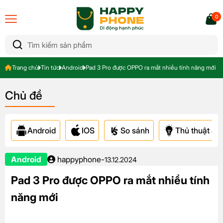
0
Trang chủ
Tin tức
Android
Pad 3 Pro được OPPO ra mắt nhiều tính năng mới
Chủ đề
Android
IOS
So sánh
Thủ thuật & A
Android
happyphone
-
13.12.2024
Pad 3 Pro được OPPO ra mắt nhiều tính
năng mới