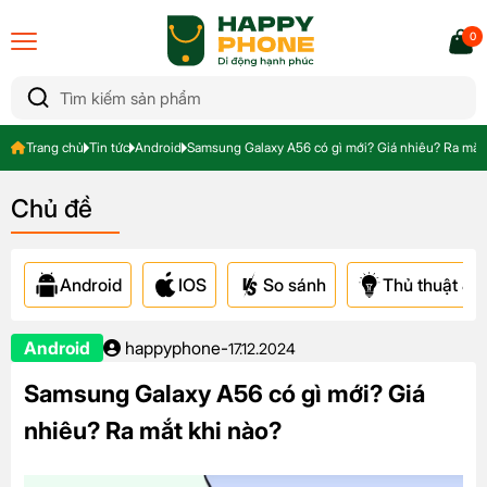
0
Trang chủ
Tin tức
Android
Samsung Galaxy A56 có gì mới? Giá nhiêu? Ra mắt 
Chủ đề
Android
IOS
So sánh
Thủ thuật & A
Android
happyphone
-
17.12.2024
Samsung Galaxy A56 có gì mới? Giá
nhiêu? Ra mắt khi nào?