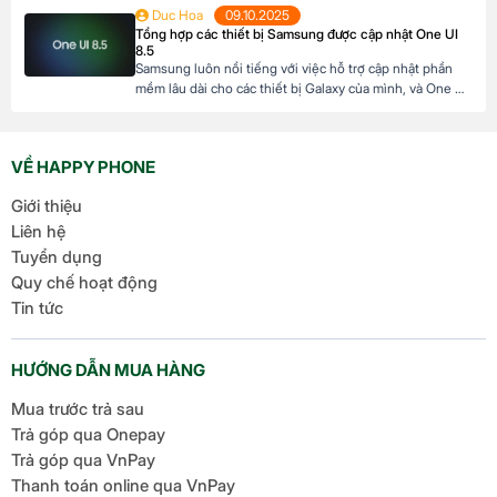
trọng trong dòng sản phẩm flagship của hãng. Với kiến
Duc Hoa
09.10.2025
trúc tiên tiến và các tối ưu hóa tập trung vào hiệu suất,
Tổng hợp các thiết bị Samsung được cập nhật One UI
hiệu quả năng lượng cùng trí tuệ nhân tạo, Dimensity […]
8.5
Samsung luôn nổi tiếng với việc hỗ trợ cập nhật phần
mềm lâu dài cho các thiết bị Galaxy của mình, và One UI
8.5 là một bản nâng cấp đáng chú ý sắp tới. Dựa trên
Android 16, phiên bản này mang đến những cải tiến về
giao diện người dùng, tích hợp AI […]
VỀ HAPPY PHONE
Giới thiệu
Liên hệ
Tuyển dụng
Quy chế hoạt động
Tin tức
HƯỚNG DẪN MUA HÀNG
Mua trước trả sau
Trả góp qua Onepay
Trả góp qua VnPay
Thanh toán online qua VnPay