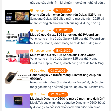
gập cao cấp định hình lại chuẩn mực công nghệ di động.
Với thiết kế siêu mỏng chỉ 4.2mm khi mở ra và camera
happyphone
17.03.2025
200MP sắc nét chưa từng có trên dòng Z Fold, sản phẩm
Hướng dẫn cách chụp ảnh đẹp trên Galaxy S25 Ultra
này không chỉ là một thiết bị công nghệ […]
Samsung Galaxy S25 Ultra mới ra mắt đầu năm 2025 đã
nhanh chóng chiếm cảm tình của người dùng nhờ hệ
thống camera đẳng cấp. Với camera chính lên đến
happyphone
18.02.2025
200MP, khả năng zoom xa ấn tượng và các tính năng
Mua trả góp Galaxy S25 Series qua thẻ PVcomBank
thông minh giúp ghi lại những khoảnh khắc đẹp trong
Với chương trình trả góp Galaxy S25 qua thẻ PVcomBank
cuộc sống. Sau đây […]
tại Happy Phone, khách hàng sẽ được tận hưởng mức lãi
suất cực kỳ ưu đãi. Đặc biệt, khách hàng có thể linh hoạt
happyphone
18.02.2025
lựa chọn kỳ hạn trả góp từ 3 đến 12 tháng, phù hợp với
Mua trả góp Galaxy S25 Series qua Home Credit
khả năng tài chính của mình. Mục […]
Với chương trình trả góp Galaxy S25 qua thẻ Home
Credit tại Happy Phone, khách hàng sẽ được tận hưởng
mức lãi suất cực kỳ ưu đãi. Đặc biệt, khách hàng có thể
Duc Hoa
03.07.2025
linh hoạt lựa chọn kỳ hạn trả góp từ 3 đến 12 tháng, phù
Honor Magic V5 ra mắt: Mỏng 4.15mm, nhẹ 217g, pin
hợp với khả năng tài chính của mình. […]
6100mAh
Honor chính thức giới thiệu Honor Magic V5, chiếc điện
thoại gập mỏng nhất thế giới với độ dày chỉ 4.15mm khi
mở và 8.8mm khi gập (phiên bản Trắng Ngà). Với trọng
Duc Hoa
22.09.2025
lượng 217g, pin dung lượng lớn 6100mAh và công nghệ
Mediatek Dimensity 9500 ra mắt có mạnh như dự kiến?
AI tiên tiến, Honor Magic V5 định nghĩa lại chuẩn mực
MediaTek vừa chính thức công bố Dimensity 9500, bộ xử
flagship […]
lý di động cao cấp mới nhất đánh dấu bước tiến quan