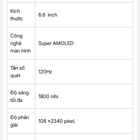
Kích
6.6 inch
thước
Công
nghệ
Super AMOLED
màn hình
Tần số
120Hz
quét
Độ sáng
1800 nits
tối đa
Độ phân
108 x2340 pixel,
giải