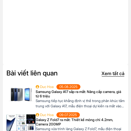
Bài viết liên quan
Xem tất cả
Duc Hoa
05.08.2025
Samsung Galaxy A17 sắp ra mắt: Nâng cấp camera, giá
từ 6 triệu
Samsung tiếp tục khẳng định vị thế trong phân khúc tầm
trung với Galaxy A17, mẫu điện thoại dự kiến ra mắt vào
cuối năm 2025 đã xuất hiện trên website các hệ thống
Duc Hoa
09.07.2025
bán lẻ tại Châu Âu. Với những nâng cấp đáng chú ý về
Galaxy Z Fold7 ra mắt: Thiết kế mỏng chỉ 4.2mm,
camera, hiệu năng và thiết kế, Galaxy A17 […]
Camera 200MP
Samsung vừa trình làng Galaxy Z Fold7, mẫu điện thoại