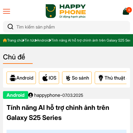
0
Trang chủ
Tin tức
Android
Tính năng AI hỗ trợ chỉnh ảnh trên Galaxy S25 Seri
Chủ đề
Android
IOS
So sánh
Thủ thuật & A
Android
happyphone
-
07.03.2025
Tính năng AI hỗ trợ chỉnh ảnh trên
Galaxy S25 Series