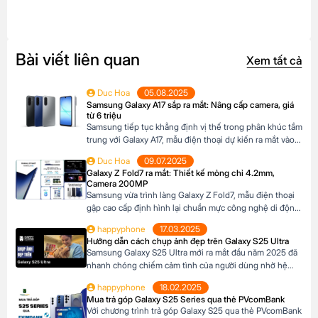
Bài viết liên quan
Xem tất cả
Duc Hoa
05.08.2025
Samsung Galaxy A17 sắp ra mắt: Nâng cấp camera, giá
từ 6 triệu
Samsung tiếp tục khẳng định vị thế trong phân khúc tầm
trung với Galaxy A17, mẫu điện thoại dự kiến ra mắt vào
cuối năm 2025 đã xuất hiện trên website các hệ thống
Duc Hoa
09.07.2025
bán lẻ tại Châu Âu. Với những nâng cấp đáng chú ý về
Galaxy Z Fold7 ra mắt: Thiết kế mỏng chỉ 4.2mm,
camera, hiệu năng và thiết kế, Galaxy A17 […]
Camera 200MP
Samsung vừa trình làng Galaxy Z Fold7, mẫu điện thoại
gập cao cấp định hình lại chuẩn mực công nghệ di động.
Với thiết kế siêu mỏng chỉ 4.2mm khi mở ra và camera
happyphone
17.03.2025
200MP sắc nét chưa từng có trên dòng Z Fold, sản phẩm
Hướng dẫn cách chụp ảnh đẹp trên Galaxy S25 Ultra
này không chỉ là một thiết bị công nghệ […]
Samsung Galaxy S25 Ultra mới ra mắt đầu năm 2025 đã
nhanh chóng chiếm cảm tình của người dùng nhờ hệ
thống camera đẳng cấp. Với camera chính lên đến
happyphone
18.02.2025
200MP, khả năng zoom xa ấn tượng và các tính năng
Mua trả góp Galaxy S25 Series qua thẻ PVcomBank
thông minh giúp ghi lại những khoảnh khắc đẹp trong
Với chương trình trả góp Galaxy S25 qua thẻ PVcomBank
cuộc sống. Sau đây […]