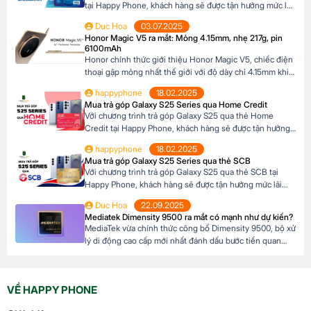
tại Happy Phone, khách hàng sẽ được tận hưởng mức lãi
suất cực kỳ ưu đãi. Đặc biệt, khách hàng có thể linh hoạt
Duc Hoa
03.07.2025
lựa chọn kỳ hạn trả góp từ 3 đến 12 tháng, phù hợp với
Honor Magic V5 ra mắt: Mỏng 4.15mm, nhẹ 217g, pin
khả năng tài chính của mình. Mục […]
6100mAh
Honor chính thức giới thiệu Honor Magic V5, chiếc điện
thoại gập mỏng nhất thế giới với độ dày chỉ 4.15mm khi
mở và 8.8mm khi gập (phiên bản Trắng Ngà). Với trọng
happyphone
18.02.2025
lượng 217g, pin dung lượng lớn 6100mAh và công nghệ
Mua trả góp Galaxy S25 Series qua Home Credit
AI tiên tiến, Honor Magic V5 định nghĩa lại chuẩn mực
Với chương trình trả góp Galaxy S25 qua thẻ Home
flagship […]
Credit tại Happy Phone, khách hàng sẽ được tận hưởng
mức lãi suất cực kỳ ưu đãi. Đặc biệt, khách hàng có thể
happyphone
18.02.2025
linh hoạt lựa chọn kỳ hạn trả góp từ 3 đến 12 tháng, phù
Mua trả góp Galaxy S25 Series qua thẻ SCB
hợp với khả năng tài chính của mình. […]
Với chương trình trả góp Galaxy S25 qua thẻ SCB tại
Happy Phone, khách hàng sẽ được tận hưởng mức lãi
suất cực kỳ ưu đãi. Đặc biệt, khách hàng có thể linh hoạt
Duc Hoa
22.09.2025
lựa chọn kỳ hạn trả góp từ 3 đến 12 tháng, phù hợp với
Mediatek Dimensity 9500 ra mắt có mạnh như dự kiến?
khả năng tài chính của mình. Mục […]
MediaTek vừa chính thức công bố Dimensity 9500, bộ xử
lý di động cao cấp mới nhất đánh dấu bước tiến quan
trọng trong dòng sản phẩm flagship của hãng. Với kiến
trúc tiên tiến và các tối ưu hóa tập trung vào hiệu suất,
hiệu quả năng lượng cùng trí tuệ nhân tạo, Dimensity […]
VỀ HAPPY PHONE