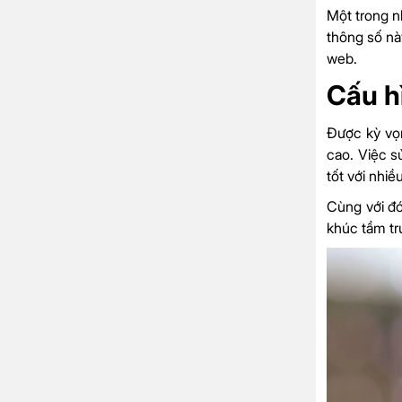
Một trong n
thông số nà
web.
Cấu h
Được kỳ vọn
cao. Việc s
tốt với nhi
Cùng với đ
khúc tầm tr