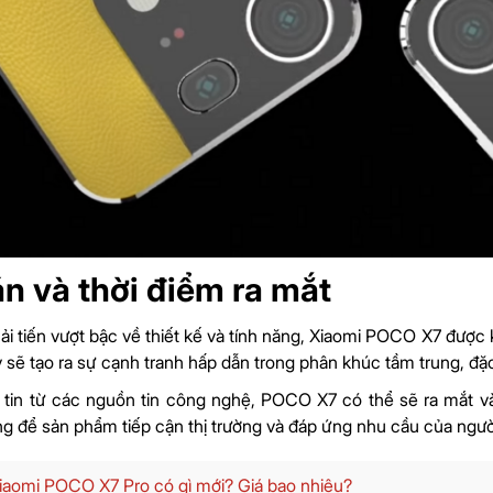
án và thời điểm ra mắt
ải tiến vượt bậc về thiết kế và tính năng, Xiaomi POCO X7 được
 sẽ tạo ra sự cạnh tranh hấp dẫn trong phân khúc tầm trung, đặc
 tin từ các nguồn tin công nghệ, POCO X7 có thể sẽ ra mắt v
ng để sản phẩm tiếp cận thị trường và đáp ứng nhu cầu của ngư
iaomi POCO X7 Pro có gì mới? Giá bao nhiêu?