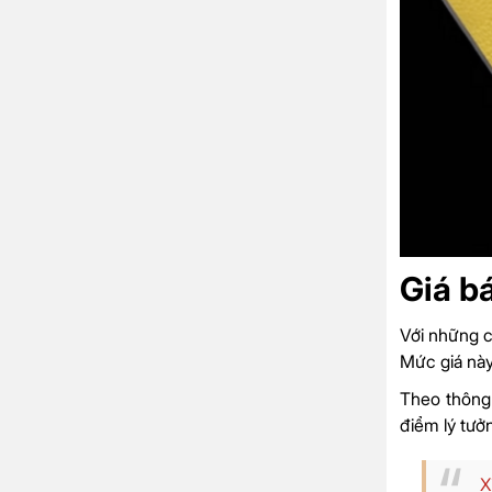
Giá b
Với những c
Mức giá này
Theo thông
điểm lý tưở
X