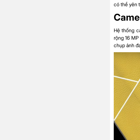
có thể yên 
Camer
Hệ thống c
rộng 16 MP
chụp ảnh đa