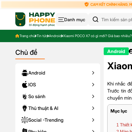
Danh mục
Trang chủ
Tin tức
Android
Xiaomi POCO X7 có gì mới? Giá bao nhiêu?
Chủ đề
Android
Xiaom
Android
Khi nhắc 
IOS
Trước tin 
So sánh
chuyển mình
Thủ thuật & AI
Mục lục
Social -Trending
1
Thiết 
Phụ kiện
2
Màn h