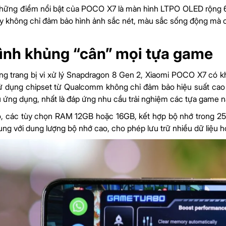
hững điểm nổi bật của POCO X7 là màn hình LTPO OLED rộng 6.
y không chỉ đảm bảo hình ảnh sắc nét, màu sắc sống động mà cò
ình khủng “cân” mọi tựa game
g trang bị vi xử lý Snapdragon 8 Gen 2, Xiaomi POCO X7 có k
ử dụng chipset từ Qualcomm không chỉ đảm bảo hiệu suất cao 
ều ứng dụng, nhất là đáp ứng nhu cầu trải nghiệm các tựa game 
ó, các tùy chọn RAM 12GB hoặc 16GB, kết hợp bộ nhớ trong 2
ung với dung lượng bộ nhớ cao, cho phép lưu trữ nhiều dữ liệu h