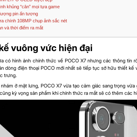
nh khủng “cân” mọi tựa game
ượng pin ấn tượng
a chính 108MP chụp ảnh sắc nét
n và thời điểm ra mắt
 kế vuông vức hiện đại
a có hình ảnh chính thức về POCO X7 nhưng các thông tin rò
n dòng điện thoại POCO mới nhất sẽ tiếp tục sở hữu thiết k
c trưng.
h nhám ở mặt lưng, POCO X7 vừa tạo cảm giác sang trọng vừa 
cũng kỳ vọng sản phẩm khi chính thức ra mắt sẽ có thêm các 