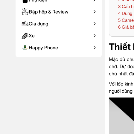
3
Cấu hì
Đập hộp & Review
4
Dung l
5
Camer
Gia dụng
6
Giá bá
Xe
Thiết
Happy Phone
Mặc dù chư
chờ. Dự đoá
chữ nhật đặ
Với lớp kín
người dùng 