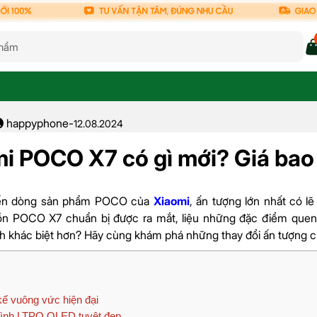
happyphone
-
12.08.2024
i POCO X7 có gì mới? Giá bao
đến dòng sản phẩm POCO của
Xiaomi
, ấn tượng lớn nhất có lẽ
đồn POCO X7 chuẩn bị được ra mắt, liệu những đặc điểm quen 
 khác biệt hơn? Hãy cùng khám phá những thay đổi ấn tượng củ
kế vuông vức hiện đại
ình LTPO OLED tuyệt đẹp