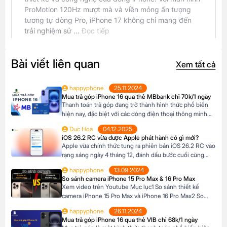
Bài viết liên quan
Xem tất cả
happyphone
25.11.2024
Mua trả góp iPhone 16 qua thẻ MBbank chỉ 70k/1 ngày
Thanh toán trả góp đang trở thành hình thức phổ biến
hiện nay, đặc biệt với các dòng điện thoại thông minh
cao cấp như iPhone 16, khi mức giá khá cao vượt ngoài
Duc Hoa
04.12.2025
khả năng tài chính tức thời của nhiều người Tại Happy
iOS 26.2 RC vừa được Apple phát hành có gì mới?
Phone, khách hàng có thể lựa chọn chương trình trả […]
Apple vừa chính thức tung ra phiên bản iOS 26.2 RC vào
rạng sáng ngày 4 tháng 12, đánh dấu bước cuối cùng
trước khi bản cập nhật chính thức đến tay người dùng.
happyphone
13.09.2024
Phiên bản này mang đến một số cải tiến thú vị, tập trung
So sánh camera iPhone 15 Pro Max & 16 Pro Max
vào việc nâng cao trải nghiệm người dùng […]
Xem video trên Youtube Mục lục1 So sánh thiết kế
camera iPhone 15 Pro Max và iPhone 16 Pro Max2 So
sánh camera iPhone 15 Pro Max và iPhone 16 Pro Max3
happyphone
26.11.2024
So sánh khả năng quay video của iPhone 15 Pro Max và
Mua trả góp iPhone 16 qua thẻ VIB chỉ 68k/1 ngày
iPhone 16 Pro Max4 Nút Camera control trên iPhone 16