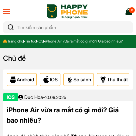
0
Trang chủ
Tin tức
IOS
iPhone Air vừa ra mắt có gì mới? Giá bao nhiêu?
Chủ đề
Android
IOS
So sánh
Thủ thuật & A
IOS
Duc Hoa
-
10.09.2025
iPhone Air vừa ra mắt có gì mới? Giá
bao nhiêu?