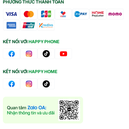
PHƯƠNG THỨC THANH TOÁN
KẾT NỐI VỚI
HAPPY PHONE
KẾT NỐI VỚI
HAPPY HOME