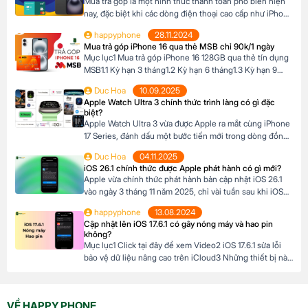
Mua trả góp là một hình thức thanh toán phổ biến hiện
Pro […]
nay, đặc biệt khi các dòng điện thoại cao cấp như iPhone
16 Series có mức giá khá cao, trong khi nhiều người chưa
happyphone
28.11.2024
đủ điều kiện tài chính để thanh toán một lần. Tại Happy
Mua trả góp iPhone 16 qua thẻ MSB chỉ 90k/1 ngày
Phone, chương trình trả góp iPhone 16 […]
Mục lục1 Mua trả góp iPhone 16 128GB qua thẻ tín dụng
MSB1.1 Kỳ hạn 3 tháng1.2 Kỳ hạn 6 tháng1.3 Kỳ hạn 9
tháng1.4 Kỳ hạn 12 tháng Mua trả góp iPhone 16 128GB
Duc Hoa
10.09.2025
qua thẻ tín dụng MSB Đừng bỏ lỡ cơ hội sở hữu iPhone
Apple Watch Ultra 3 chính thức trình làng có gì đặc
16 128GB với mức giá hấp dẫn […]
biệt?
Apple Watch Ultra 3 vừa được Apple ra mắt cùng iPhone
17 Series, đánh dấu một bước tiến mới trong dòng đồng
hồ thông minh dành cho những ai đam mê thể thao và
Duc Hoa
04.11.2025
phiêu lưu. Với thiết kế chắc chắn, tính năng theo dõi sức
iOS 26.1 chính thức được Apple phát hành có gì mới?
khỏe vượt trội và thời lượng pin ấn tượng, […]
Apple vừa chính thức phát hành bản cập nhật iOS 26.1
vào ngày 3 tháng 11 năm 2025, chỉ vài tuần sau khi iOS
26 ra mắt. Đây là bản cập nhật đầu tiên lớn cho hệ điều
happyphone
13.08.2024
hành mới nhất dành cho iPhone, mang đến nhiều cải
Cập nhật lên iOS 17.6.1 có gây nóng máy và hao pin
tiến đáng chú ý, tập trung vào […]
không?
Mục lục1 Click tại đây để xem Video2 iOS 17.6.1 sửa lỗi
bảo vệ dữ liệu nâng cao trên iCloud3 Những thiết bị nào
hỗ trợ cập nhật lên iOS 17.6.1? 4 iOS 17.6.1 có gây nóng
máy và hao pin không? Click tại đây để xem Video Mới
đây, Apple đã chính thức ra mắt […]
VỀ HAPPY PHONE