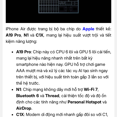
iPhone Air được trang bị bộ ba chip do
Apple
thiết kế:
A19 Pro
,
N1
và
C1X
, mang lại hiệu suất vượt trội và tiết
kiệm năng lượng:
A19 Pro
: Chip này có CPU 6 lõi và GPU 5 lõi cải tiến,
mang lại hiệu năng nhanh nhất trên bất kỳ
smartphone nào hiện nay. GPU hỗ trợ chơi game
AAA mượt mà và xử lý các tác vụ AI tạo sinh ngay
trên thiết bị, với hiệu suất tính toán gấp 3 lần so với
thế hệ trước.
N1
: Chip mạng không dây mới hỗ trợ
Wi-Fi 7
,
Bluetooth 6
và
Thread
, cải thiện tốc độ và độ ổn
định cho các tính năng như
Personal Hotspot
và
AirDrop
.
C1X
: Modem di động mới nhanh gấp đôi so với C1,