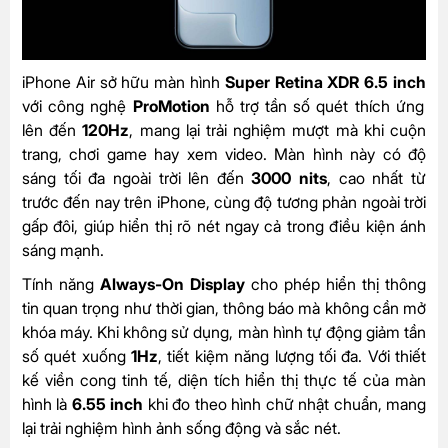
iPhone Air sở hữu màn hình
Super Retina XDR 6.5 inch
với công nghệ
ProMotion
hỗ trợ tần số quét thích ứng
lên đến
120Hz
, mang lại trải nghiệm mượt mà khi cuộn
trang, chơi game hay xem video. Màn hình này có độ
sáng tối đa ngoài trời lên đến
3000 nits
, cao nhất từ
trước đến nay trên iPhone, cùng độ tương phản ngoài trời
gấp đôi, giúp hiển thị rõ nét ngay cả trong điều kiện ánh
sáng mạnh.
Tính năng
Always-On Display
cho phép hiển thị thông
tin quan trọng như thời gian, thông báo mà không cần mở
khóa máy. Khi không sử dụng, màn hình tự động giảm tần
số quét xuống
1Hz
, tiết kiệm năng lượng tối đa. Với thiết
kế viền cong tinh tế, diện tích hiển thị thực tế của màn
hình là
6.55 inch
khi đo theo hình chữ nhật chuẩn, mang
lại trải nghiệm hình ảnh sống động và sắc nét.