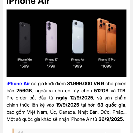
iPhone Air
iPhone Air
có giá khởi điểm
31.999.000 VNĐ
cho phiên
bản
256GB
, ngoài ra còn có tùy chọn
512GB
và
1TB
.
Pre-order bắt đầu từ
ngày 12/9/2025
, và sản phẩm
chính thức lên kệ vào
19/9/2025
tại hơn
63 quốc gia
,
bao gồm Việt Nam, Úc, Canada, Nhật Bản, Đức, Pháp…
Một số quốc gia khác sẽ nhận iPhone Air từ
26/9/2025
.